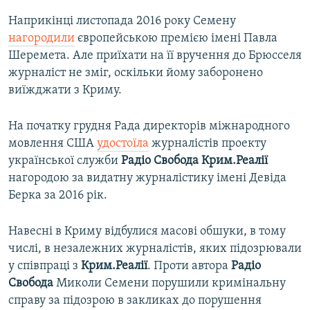
Наприкінці листопада 2016 року Семену
нагородили
європейською премією імені Павла
Шеремета. Але приїхати на її вручення до Брюсселя
журналіст не зміг, оскільки йому заборонено
виїжджати з Криму.
На початку грудня Рада директорів міжнародного
мовлення США
удостоїла
журналістів проекту
української служби
Радіо Свобода Крим.Реалії
нагородою за видатну журналістику імені Девіда
Берка за 2016 рік.
Навесні в Криму відбулися масові обшуки, в тому
числі, в незалежних журналістів, яких підозрювали
у співпраці з
Крим.Реалії
. Проти автора
Радіо
Свобода
Миколи Семени порушили кримінальну
справу за підозрою в закликах до порушення