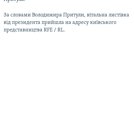
ВІДЕОУРОКИ «ELIFBE»
Русский
За словами Володимира Притули, вітальна листівка
СВІДЧЕННЯ ОКУПАЦІЇ
Qırımtatar
від президента прийшла на адресу київського
УКРАЇНСЬКА ПРОБЛЕМА КРИМУ
представництва RFE / RL.
ДОЛУЧАЙСЯ!
ІНФОГРАФІКА
Усі сайти RFE/RL