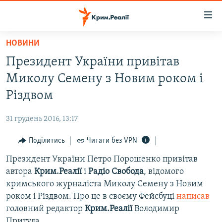
Доступність
посилання
Перейти
НОВИНИ
до
НОВИНИ
Президент України привітав
основного
ВОДА.КРИМ
матеріалу
Миколу Семену з Новим роком і
ВІДЕО ТА ФОТО
Перейти
Різдвом
до
ПОЛІТИКА
основної
31 грудень 2016, 13:17
БЛОГИ
навігації
Перейти
Поділитись
Читати без VPN
ПОГЛЯД
до
Президент України Петро Порошенко привітав
ІНТЕРВ'Ю
пошуку
автора
Крим.Реалії
і
Радіо Свобода
, відомого
ВСЕ ЗА ДЕНЬ
кримського журналіста Миколу Семену з Новим
СПЕЦПРОЕКТИ
роком і Різдвом. Про це в своєму Фейсбуці
написав
головний редактор
Крим.Реалії
Володимир
ЯК ОБІЙТИ БЛОКУВАННЯ
ДЕПОРТАЦІЯ
Притула.