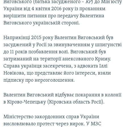
Виговського (батька засудженого –
КР
) до Мін'юсту
України від 4 квітня 2016 року із проханням
вирішити питання про передачу Валентина
Виговського українській стороні.
Наприкінці 2015 року Валентин Виговський був
засуджений у Росії за звинуваченням у шпигунстві
до 11 років позбавлення волі. Виговський був
затриманий на території анексованого Криму.
Справа українця засекречена, з адвоката Іллі
Новікова, що представляє його інтереси, взяли
підписку про нерозголошення.
Валентин Виговський відбуває покарання в колонії
в Кірово-Чепецьку (Кіровська область Росії).
Міністерство закордонних справ України
висловлювало протест через вирок. У МЗС