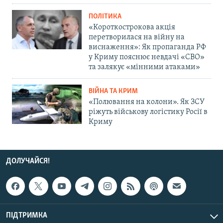
ПОЛІТИКА
«Короткострокова акція
перетворилася на війну на
виснаження»: Як пропаганда РФ
у Криму пояснює невдачі «СВО»
та залякує «мінними атаками»
ВІЙНА ТА КРИМ
«Полювання на колони». Як ЗСУ
ріжуть військову логістику Росії в
Криму
ДОЛУЧАЙСЯ!
ПІДТРИМКА