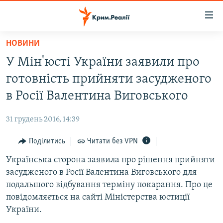
Доступність
посилання
Перейти
НОВИНИ
до
НОВИНИ
У Мін'юсті України заявили про
основного
ВОДА.КРИМ
матеріалу
готовність прийняти засудженого
ВІДЕО ТА ФОТО
Перейти
в Росії Валентина Виговського
до
ПОЛІТИКА
основної
31 грудень 2016, 14:39
БЛОГИ
навігації
Перейти
Поділитись
Читати без VPN
ПОГЛЯД
до
Українська сторона заявила про рішення прийняти
ІНТЕРВ'Ю
пошуку
засудженого в Росії Валентина Виговського для
ВСЕ ЗА ДЕНЬ
подальшого відбування терміну покарання. Про це
СПЕЦПРОЕКТИ
повідомляється на сайті Міністерства юстиції
України.
ЯК ОБІЙТИ БЛОКУВАННЯ
ДЕПОРТАЦІЯ