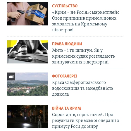
СУСПІЛЬСТВО
«Крим – не Росія»: маркетплейс
Ozon припинив прийом нових
замовлень на Кримському
півострові
ПРАВА ЛЮДИНИ
Мить – і ти шпигун. Як у
кримських судах розглядають
звинувачення в держзраді
ФОТОГАЛЕРЕЇ
Краса Сімферопольського
водосховища та занедбаність
довкола
ВІЙНА ТА КРИМ
Сорок днів, сорок ночей. Про
результати кримської операції з
примусу Росії до миру