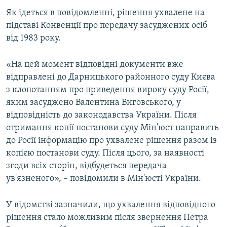
ВІДЕОУРОКИ «ELIFBE»
Як ідеться в повідомленні, рішення ухвалене на
Русский
підставі Конвенції про передачу засуджених осіб
СВІДЧЕННЯ ОКУПАЦІЇ
Qırımtatar
від 1983 року.
УКРАЇНСЬКА ПРОБЛЕМА КРИМУ
ДОЛУЧАЙСЯ!
«На цей момент відповідні документи вже
ІНФОГРАФІКА
відправлені до Дарницького районного суду Києва
з клопотанням про приведення вироку суду Росії,
яким засуджено Валентина Виговського, у
Усі сайти RFE/RL
відповідність до законодавства України. Після
отримання копії постанови суду Мін'юст направить
до Росії інформацію про ухвалене рішення разом із
копією постанови суду. Після цього, за наявності
згоди всіх сторін, відбудеться передача
ув'язненого», – повідомили в Мін'юсті України.
У відомстві зазначили, що ухвалення відповідного
рішення стало можливим після звернення Петра