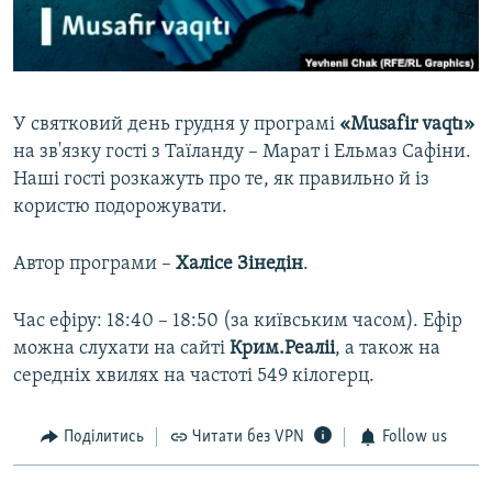
ВІДЕОУРОКИ «ELIFBE»
Русский
СВІДЧЕННЯ ОКУПАЦІЇ
Qırımtatar
УКРАЇНСЬКА ПРОБЛЕМА КРИМУ
У святковий день грудня у програмі
«Musafir vaqtı»
ДОЛУЧАЙСЯ!
ІНФОГРАФІКА
на зв'язку гості з Таїланду – Марат і Ельмаз Сафіни.
Наші гості розкажуть про те, як правильно й із
користю подорожувати.
Усі сайти RFE/RL
Автор програми –
Халісе Зінедін
.
Час ефіру: 18:40 – 18:50 (за київським часом). Ефір
можна слухати на сайті
Крим.Реаліі
, а також на
середніх хвилях на частоті 549 кілогерц.
Поділитись
Читати без VPN
Follow us