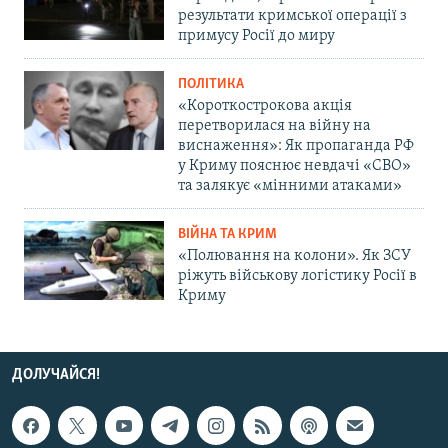
результати кримської операції з
примусу Росії до миру
ПОЛІТИКА
«Короткострокова акція
перетворилася на війну на
виснаження»: Як пропаганда РФ
у Криму пояснює невдачі «СВО»
та залякує «мінними атаками»
ВІЙНА ТА КРИМ
«Полювання на колони». Як ЗСУ
ріжуть військову логістику Росії в
Криму
ДОЛУЧАЙСЯ!