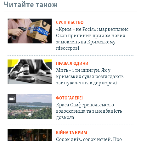
Читайте також
СУСПІЛЬСТВО
«Крим – не Росія»: маркетплейс
Ozon припинив прийом нових
замовлень на Кримському
півострові
ПРАВА ЛЮДИНИ
Мить – і ти шпигун. Як у
кримських судах розглядають
звинувачення в держзраді
ФОТОГАЛЕРЕЇ
Краса Сімферопольського
водосховища та занедбаність
довкола
ВІЙНА ТА КРИМ
Сорок днів, сорок ночей. Про