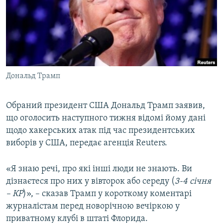
ВІДЕОУРОКИ «ELIFBE»
Русский
СВІДЧЕННЯ ОКУПАЦІЇ
Qırımtatar
УКРАЇНСЬКА ПРОБЛЕМА КРИМУ
ДОЛУЧАЙСЯ!
ІНФОГРАФІКА
Дональд Трамп
Обраний президент США Дональд Трамп заявив,
Усі сайти RFE/RL
що оголосить наступного тижня відомі йому дані
щодо хакерських атак під час президентських
виборів у США, передає агенція Reuters.
«Я знаю речі, про які інші люди не знають. Ви
дізнаєтеся про них у вівторок або середу (
3-4 січня
– КР
)», – сказав Трамп у короткому коментарі
журналістам перед новорічною вечіркою у
приватному клубі в штаті Флорида.