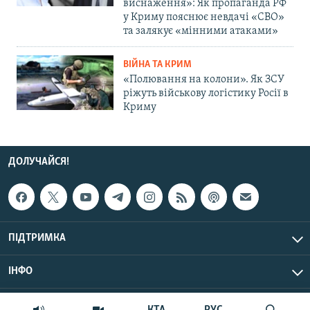
виснаження»: Як пропаганда РФ
у Криму пояснює невдачі «СВО»
та залякує «мінними атаками»
ВІЙНА ТА КРИМ
«Полювання на колони». Як ЗСУ
ріжуть військову логістику Росії в
Криму
ДОЛУЧАЙСЯ!
ПІДТРИМКА
ІНФО
© Крим.Реалії, 2026 | Усі права застережено.