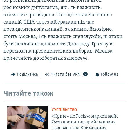
35 російських дипломатів і закриття двох
російських дипустанов, які, як вважають,
займалися розвідкою. Такі дії стали частиною
санкцій США через кібератаки під час
президентської кампанії, за якими, ймовірно,
стоїть Москва, і як вважають спецслужби, ці атаки
були покликані допомогти Дональду Трампу в
перемозі на президентських виборах. Москва
причетність до кібератак заперечує.
Поділитись
Читати без VPN
Follow us
Читайте також
СУСПІЛЬСТВО
«Крим – не Росія»: маркетплейс
Ozon припинив прийом нових
замовлень на Кримському