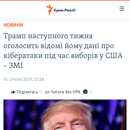
Доступність
посилання
Перейти
НОВИНИ
до
НОВИНИ
Трамп наступного тижня
основного
ВОДА.КРИМ
матеріалу
оголосить відомі йому дані про
ВІДЕО ТА ФОТО
Перейти
кібератаки під час виборів у США
до
ПОЛІТИКА
– ЗМІ
основної
БЛОГИ
навігації
01 січень 2017, 12:28
Перейти
ПОГЛЯД
до
Поділитись
Читати без VPN
ІНТЕРВ'Ю
пошуку
ВСЕ ЗА ДЕНЬ
СПЕЦПРОЕКТИ
ЯК ОБІЙТИ БЛОКУВАННЯ
ДЕПОРТАЦІЯ