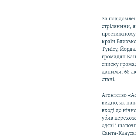
За повідомлен
стрілянини, я
престижному н
країн Близько
Тунісу, Йордан
громадян Кана
списку грома
даними, 65 лю
стані.
Агентство «А
видно, як нап
вході до нічн
убив перехожо
одязі і шапоч
Санта-Клауса