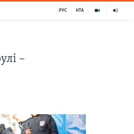
РУС
КТА
улі –