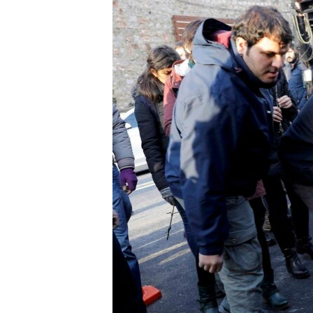
ВІДЕОУРОКИ «ELIFBE»
СВІДЧЕННЯ ОКУПАЦІЇ
УКРАЇНСЬКА ПРОБЛЕМА КРИМУ
ІНФОГРАФІКА