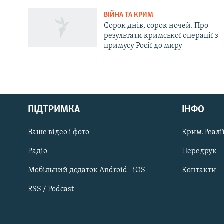
ВІЙНА ТА КРИМ
Сорок днів, сорок ночей. Про
результати кримської операції з
примусу Росії до миру
Русский
ПІДТРИМКА
ІНФО
Qırımtatar
Ваше відео і фото
Крим.Реалії
ДОЛУЧАЙСЯ!
Радіо
Передрук
Мобільний додаток Android | iOS
Контакти
RSS / Podcast
Усі сайти RFE/RL