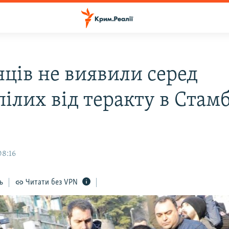
нців не виявили серед
ілих від теракту в Стамб
08:16
ь
Читати без VPN