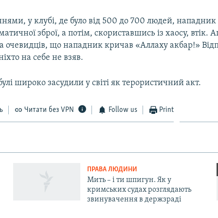
нями, у клубі, де було від 500 до 700 людей, нападник
матичної зброї, а потім, скориставшись із хаосу, втік. 
а очевидців, що нападник кричав «Аллаху акбар!» Відп
ніхто на себе не взяв.
улі широко засудили у світі як терористичний акт.
ь
Читати без VPN
Follow us
Print
ПРАВА ЛЮДИНИ
Мить – і ти шпигун. Як у
кримських судах розглядають
звинувачення в держзраді