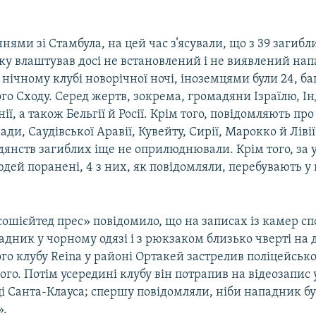
нями зі Стамбула, на цей час з’ясували, що з 39 загибл
ку влаштував досі не встановлений і не виявлений на
ічному клубі новорічної ночі, іноземцями були 24, баг
го Сходу. Серед жертв, зокрема, громадяни Ізраїлю, Інд
ії, а також Бельгії й Росії. Крім того, повідомляють пр
ди, Саудівської Аравії, Кувейту, Сирії, Марокко й Лівії
дянств загиблих іще не оприлюднювали. Крім того, за
дей поранені, 4 з них, як повідомляли, перебувають 
сошієйтед прес» повідомило, що на записах із камер с
адник у чорному одязі і з рюкзаком близько чверті на д
ого клубу Reina у районі Ортакей застрелив поліцейськог
го. Потім усередині клубу він потрапив на відеозапис
ці Санта-Клауса; спершу повідомляли, ніби нападник б
».