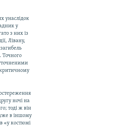
их унаслідок
падник у
ато з них із
ії, Лівану,
о загибель
. Точного
 уточненими
у критичному
постереження
ругу ночі на
о; тоді ж він
 уже в іншому
ув «у костюмі