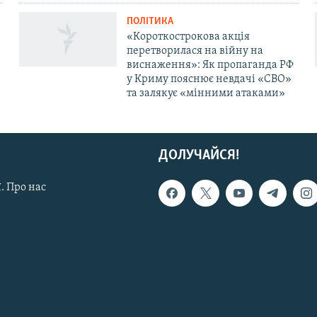
ПОЛІТИКА
«Короткострокова акція
перетворилася на війну на
виснаження»: Як пропаганда РФ
у Криму пояснює невдачі «СВО»
та залякує «мінними атаками»
ДОЛУЧАЙСЯ!
. Про нас