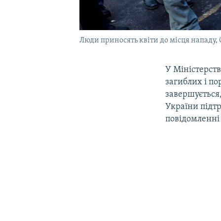
Люди приносять квіти до місця нападу, С
У Міністерст
загиблих і по
завершується,
України підтр
повідомленні