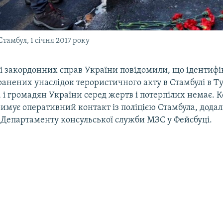
тамбул, 1 січня 2017 року
ві закордонних справ України повідомили, що ідентифі
ранених унаслідок терористичного акту в Стамбулі в Т
 і громадян України серед жертв і потерпілих немає. 
имує оперативний контакт із поліцією Стамбула, додал
 Департаменту консульської служби МЗС у Фейсбуці.