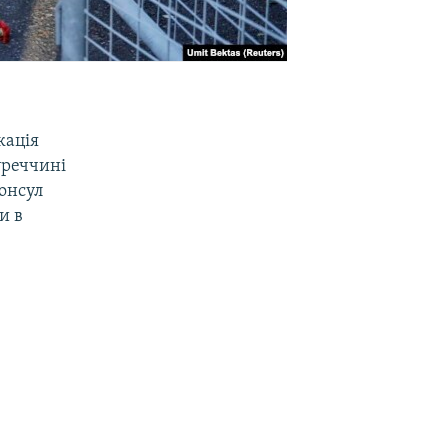
кація
уреччині
Консул
и в