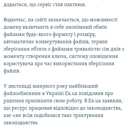
додається, що сервіс став платним.
ВІДЕОУРОКИ «ELIFBE»
Русский
СВІДЧЕННЯ ОКУПАЦІЇ
Водночас, на сайті зазначається, що можливості
Qırımtatar
УКРАЇНСЬКА ПРОБЛЕМА КРИМУ
домену включають в себе анонімний обмін
файлами будь-якого формату і розміру,
ДОЛУЧАЙСЯ!
ІНФОГРАФІКА
автоматичне конвертування файлів, термін
зберігання об’єкта з файлами тривалістю сім днів з
моменту створення ключа, систему оповіщення
користувача про час використання зберігання
Усі сайти RFE/RL
файлів.
У листопаді минулого року найбільший
файлообмінник в Україні Ex.ua повідомив про
рішення припинити свою роботу. В Ex.ua заявили,
що ресурс працював відповідно до законодавства,
але «не всім подобалася таке трактування
законодавства