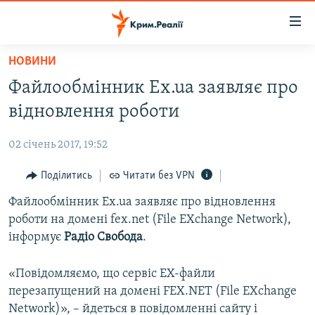
Доступність
посилання
Перейти
НОВИНИ
до
НОВИНИ
Файлообмінник Ex.ua заявляє про
основного
ВОДА.КРИМ
матеріалу
відновлення роботи
ВІДЕО ТА ФОТО
Перейти
до
02 січень 2017, 19:52
ПОЛІТИКА
основної
БЛОГИ
Поділитись
Читати без VPN
навігації
Перейти
ПОГЛЯД
Файлообмінник Ex.ua заявляє про відновлення
до
роботи на домені fex.net (File EXchange Network),
ІНТЕРВ'Ю
пошуку
інформує
Радіо Свобода
.
ВСЕ ЗА ДЕНЬ
«Повідомляємо, що сервіс ЕХ-файли
СПЕЦПРОЕКТИ
перезапущений на домені FEX.NET (File EXchange
ЯК ОБІЙТИ БЛОКУВАННЯ
ДЕПОРТАЦІЯ
Network)», – йдеться в повідомленні сайту і