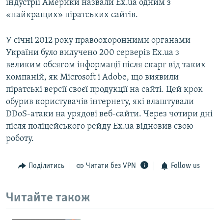
індустрії Америки назвали Ex.ua одним з
«найкращих» піратських сайтів.
У січні 2012 року правоохоронними органами
України було вилучено 200 серверів Ex.ua з
великим обсягом інформації після скарг від таких
компаній, як Microsoft і Adobe, що виявили
піратські версії своєї продукції на сайті. Цей крок
обурив користувачів інтернету, які влаштували
DDoS-атаки на урядові веб-сайти. Через чотири дні
після поліцейського рейду Ex.ua відновив свою
роботу.
Поділитись
Читати без VPN
Follow us
Читайте також