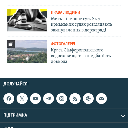
ПРАВА ЛЮДИНИ
Мить – і ти шпигун. Як у
кримських судах розглядають
звинувачення в держзраді
ФОТОГАЛЕРЕЇ
Краса Сімферопольського
водосховища та занедбаність
довкола
ДОЛУЧАЙСЯ!
ПІДТРИМКА