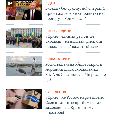
ВІДЕО
Блокада без сухопутної операції:
Крим сам себе не заправить і не
прогодує | Крим.Реалії
ПРАВА ЛЮДИНИ
«Крим – єдиний регіон, де
українці – меншість»: дискусія
навколо нової пам'ятної дати
ВІЙНА ТА КРИМ
Російська влада обіцяє закрити
морський шлях українським
БпЛА до Севастополя. Чи реально
це?
СУСПІЛЬСТВО
«Крим – не Росія»: маркетплейс
Ozon припинив прийом нових
замовлень на Кримському
півострові