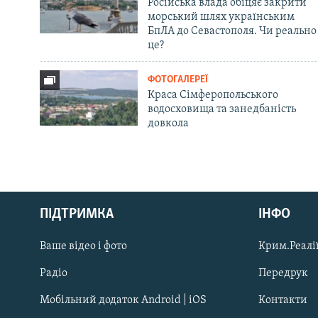
Російська влада обіцяє закрити
морський шлях українським
БпЛА до Севастополя. Чи реально
це?
ФОТОГАЛЕРЕЇ
Краса Сімферопольського
водосховища та занедбаність
довкола
Русский
Qırımtatar
ПІДТРИМКА
ІНФО
Ваше відео і фото
Крим.Реалії
ДОЛУЧАЙСЯ!
Радіо
Передрук
Мобільний додаток Android | iOS
Контакти