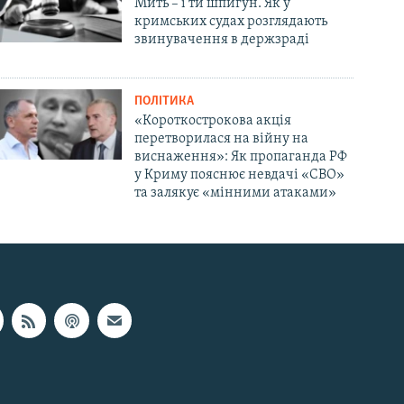
Мить – і ти шпигун. Як у
кримських судах розглядають
звинувачення в держзраді
ПОЛІТИКА
«Короткострокова акція
перетворилася на війну на
виснаження»: Як пропаганда РФ
у Криму пояснює невдачі «СВО»
та залякує «мінними атаками»