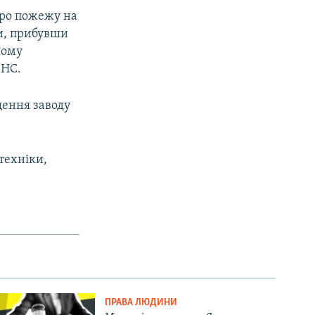
про пожежу на
ки, прибувши
чому
СНС.
щення заводу
 техніки,
ПРАВА ЛЮДИНИ