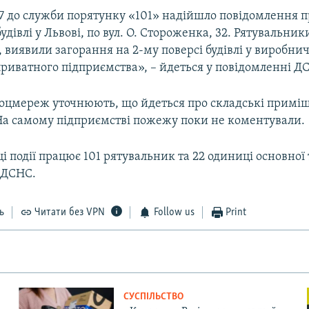
:17 до служби порятунку «101» надійшло повідомлення 
будівлі у Львові, по вул. О. Стороженка, 32. Рятувальни
ї, виявили загорання на 2-му поверсі будівлі у виробни
риватного підприємства», – йдеться у повідомленні Д
соцмереж уточнюють, що йдеться про складські примі
На самому підприємстві пожежу поки не коментували.
ці події працює 101 рятувальник та 22 одиниці основної
 ДСНС.
ь
Читати без VPN
Follow us
Print
СУСПІЛЬСТВО