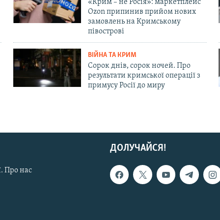
«Крим – не Росія»: маркетплейс
Ozon припинив прийом нових
замовлень на Кримському
півострові
ВІЙНА ТА КРИМ
Сорок днів, сорок ночей. Про
результати кримської операції з
примусу Росії до миру
ДОЛУЧАЙСЯ!
. Про нас