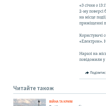
ВІДЕОУРОКИ «ELIFBE»
«3 січня о 13
СВІДЧЕННЯ ОКУПАЦІЇ
2-му поверсі 
на місце поді
УКРАЇНСЬКА ПРОБЛЕМА КРИМУ
приміщенні п
ІНФОГРАФІКА
Користувачі 
«Електрон». 
Наразі на міс
повідомили у
Поділитис
Читайте також
ВІЙНА ТА КРИМ