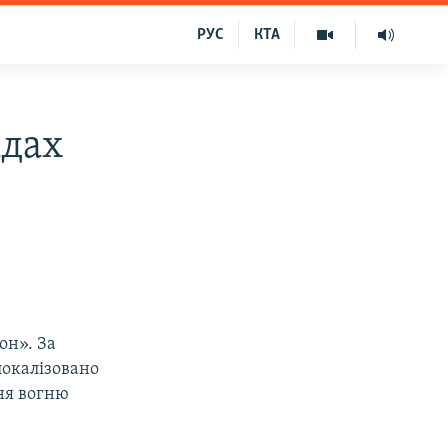
РУС
КТА
адах
он». За
окалізовано
ня вогню