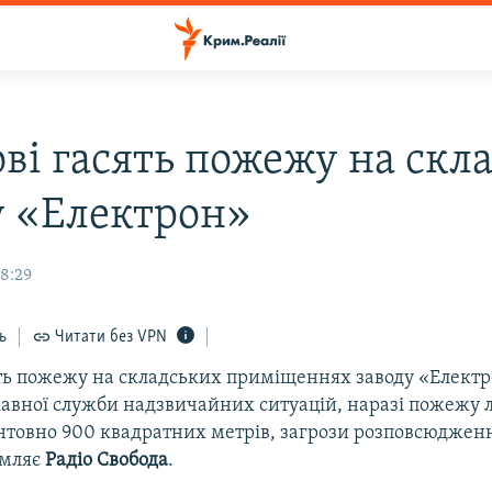
ові гасять пожежу на скл
у «Електрон»
18:29
ь
Читати без VPN
ять пожежу на складських приміщеннях заводу «Електр
вної служби надзвичайних ситуацій, наразі пожежу л
єнтовно 900 квадратних метрів, загрози розповсюджен
омляє
Радіо Свобода
.