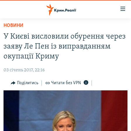
Доступність
посилання
Перейти
НОВИНИ
до
НОВИНИ
У Києві висловили обурення через
основного
ВОДА.КРИМ
матеріалу
заяву Ле Пен із виправданням
ВІДЕО ТА ФОТО
Перейти
окупації Криму
до
ПОЛІТИКА
основної
03 січень 2017, 22:16
БЛОГИ
навігації
Перейти
Поділитись
Читати без VPN
ПОГЛЯД
до
ІНТЕРВ'Ю
пошуку
ВСЕ ЗА ДЕНЬ
СПЕЦПРОЕКТИ
ЯК ОБІЙТИ БЛОКУВАННЯ
ДЕПОРТАЦІЯ