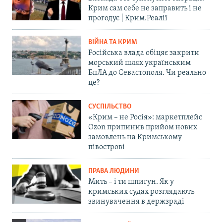
Крим сам себе не заправить і не
прогодує | Крим.Реалії
ВІЙНА ТА КРИМ
Російська влада обіцяє закрити
морський шлях українським
БпЛА до Севастополя. Чи реально
це?
СУСПІЛЬСТВО
«Крим – не Росія»: маркетплейс
Ozon припинив прийом нових
замовлень на Кримському
півострові
ПРАВА ЛЮДИНИ
Мить – і ти шпигун. Як у
кримських судах розглядають
звинувачення в держзраді