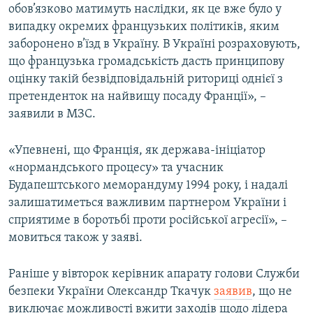
обов’язково матимуть наслідки, як це вже було у
випадку окремих французьких політиків, яким
заборонено в’їзд в Україну. В Україні розраховують,
що французька громадськість дасть принципову
оцінку такій безвідповідальній риториці однієї з
претенденток на найвищу посаду Франції», –
заявили в МЗС.
«Упевнені, що Франція, як держава-ініціатор
«нормандського процесу» та учасник
Будапештського меморандуму 1994 року, і надалі
залишатиметься важливим партнером України і
сприятиме в боротьбі проти російської агресії», –
мовиться також у заяві.
Раніше у вівторок керівник апарату голови Служби
безпеки України Олександр Ткачук
заявив
, що не
виключає можливості вжити заходів щодо лідера