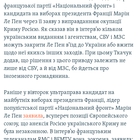
французької партії «Національний фронт» і
кандидата на виборах президента Франції Марін
Ле Пен через її заяву з виправданням окупації
Криму Росією. Як сказав він в інтерв’ю кільком
українським виданням і агентствам, СБУ і МЗС
можуть закрити Ле Пен в’їзд до України або вжити
щодо неї якихсь інших заходів. При цьому Ткачук
додав, що рішення з цього приводу залежить не
лише від СБУ, а й від МЗС, бо йдеться про
іноземного громадянина.
Раніше у вівторок ультраправа кандидат на
майбутніх виборах президента Франції, лідер
популістської партії «Національний фронт» Марін
Ле Пен
заявила
, всупереч позиції Європейського
союзу, що анексія Росією українського Криму не
була незаконною. В інтерв’ю французьким
телеканалам RMC і BFMTV вона, зокрема, заявила: