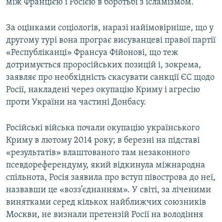
між Францією і Росією в боротьбі з ісламізмом.
За оцінками соціологів, наразі найімовірніше, що у
другому турі вона програє висуванцеві правої партії
«Республіканці» Франсуа Фійонові, що теж
дотримується проросійських позицій і, зокрема,
заявляє про необхідність скасувати санкції ЄС щодо
Росії, накладені через окупацію Криму і агресію
проти України на частині Донбасу.
Російські війська почали окупацію українського
Криму в лютому 2014 року; в березні на підставі
«результатів» влаштованого там незаконного
псевдореферендуму, який відкинула міжнародна
спільнота, Росія заявила про вступ півострова до неї,
назвавши це «возз’єднанням». У світі, за ліченими
винятками серед кількох найближчих союзників
Москви, не визнали претензій Росії на володіння