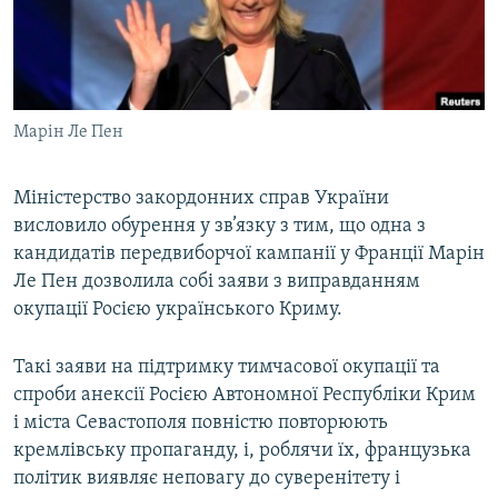
ВІДЕОУРОКИ «ELIFBE»
Русский
СВІДЧЕННЯ ОКУПАЦІЇ
Qırımtatar
УКРАЇНСЬКА ПРОБЛЕМА КРИМУ
Марін Ле Пен
ДОЛУЧАЙСЯ!
ІНФОГРАФІКА
Міністерство закордонних справ України
висловило обурення у зв’язку з тим, що одна з
Усі сайти RFE/RL
кандидатів передвиборчої кампанії у Франції Марін
Ле Пен дозволила собі заяви з виправданням
окупації Росією українського Криму.
Такі заяви на підтримку тимчасової окупації та
спроби анексії Росією Автономної Республіки Крим
і міста Севастополя повністю повторюють
кремлівську пропаганду, і, роблячи їх, французька
політик виявляє неповагу до суверенітету і