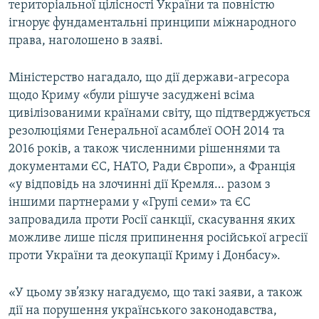
територіальної цілісності України та повністю
ігнорує фундаментальні принципи міжнародного
права, наголошено в заяві.
Міністерство нагадало, що дії держави-агресора
щодо Криму «були рішуче засуджені всіма
цивілізованими країнами світу, що підтверджується
резолюціями Генеральної асамблеї ООН 2014 та
2016 років, а також численними рішеннями та
документами ЄС, НАТО, Ради Європи», а Франція
«у відповідь на злочинні дії Кремля… разом з
іншими партнерами у «Групі семи» та ЄС
запровадила проти Росії санкції, скасування яких
можливе лише після припинення російської агресії
проти України та деокупації Криму і Донбасу».
«У цьому зв’язку нагадуємо, що такі заяви, а також
дії на порушення українського законодавства,