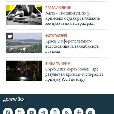
ПРАВА ЛЮДИНИ
Мить – і ти шпигун. Як у
кримських судах розглядають
звинувачення в держзраді
ФОТОГАЛЕРЕЇ
Краса Сімферопольського
водосховища та занедбаність
довкола
ВІЙНА ТА КРИМ
Сорок днів, сорок ночей. Про
результати кримської операції з
примусу Росії до миру
ДОЛУЧАЙСЯ!