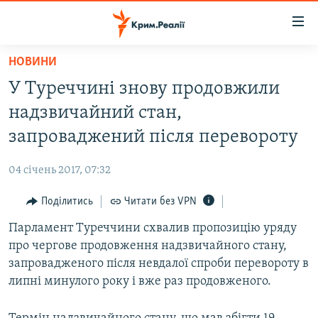
Доступність
посилання
Перейти
НОВИНИ
до
НОВИНИ
У Туреччині знову продовжили
основного
ВОДА.КРИМ
матеріалу
надзвичайний стан,
ВІДЕО ТА ФОТО
Перейти
запроваджений після перевороту
до
ПОЛІТИКА
основної
04 січень 2017, 07:32
БЛОГИ
навігації
Перейти
Поділитись
Читати без VPN
ПОГЛЯД
до
Парламент Туреччини схвалив пропозицію уряду
ІНТЕРВ'Ю
пошуку
про чергове продовження надзвичайного стану,
ВСЕ ЗА ДЕНЬ
запровадженого після невдалої спроби перевороту в
СПЕЦПРОЕКТИ
липні минулого року і вже раз продовженого.
ЯК ОБІЙТИ БЛОКУВАННЯ
ДЕПОРТАЦІЯ