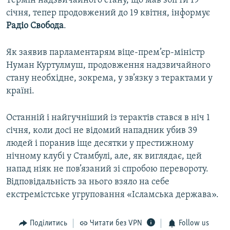
Термін надзвичайного стану, що мав збігти 19
ВІДЕОУРОКИ «ELIFBE»
січня, тепер продовжений до 19 квітня, інформує
Русский
Радіо Свобода
.
СВІДЧЕННЯ ОКУПАЦІЇ
Qırımtatar
УКРАЇНСЬКА ПРОБЛЕМА КРИМУ
Як заявив парламентарям віце-прем’єр-міністр
ДОЛУЧАЙСЯ!
Нуман Куртулмуш, продовження надзвичайного
ІНФОГРАФІКА
стану необхідне, зокрема, у зв’язку з терактами у
країні.
Усі сайти RFE/RL
Останній і найгучніший із терактів стався в ніч 1
січня, коли досі не відомий нападник убив 39
людей і поранив іще десятки у престижному
нічному клубі у Стамбулі, але, як виглядає, цей
напад ніяк не пов’язаний зі спробою перевороту.
Відповідальність за нього взяло на себе
екстремістське угруповання «Ісламська держава».
Поділитись
Читати без VPN
Follow us