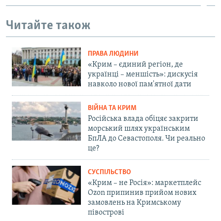
Читайте також
ПРАВА ЛЮДИНИ
«Крим – єдиний регіон, де
українці – меншість»: дискусія
навколо нової пам'ятної дати
ВІЙНА ТА КРИМ
Російська влада обіцяє закрити
морський шлях українським
БпЛА до Севастополя. Чи реально
це?
СУСПІЛЬСТВО
«Крим – не Росія»: маркетплейс
Ozon припинив прийом нових
замовлень на Кримському
півострові