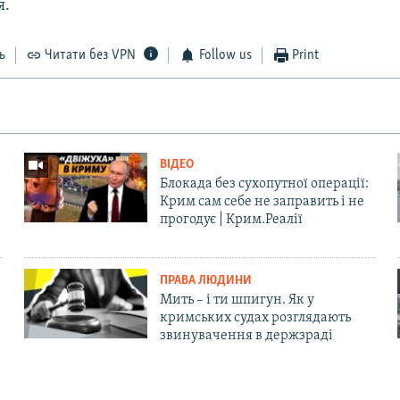
я.
ь
Читати без VPN
Follow us
Print
ВІДЕО
Блокада без сухопутної операції:
Крим сам себе не заправить і не
прогодує | Крим.Реалії
ПРАВА ЛЮДИНИ
Мить – і ти шпигун. Як у
кримських судах розглядають
звинувачення в держзраді