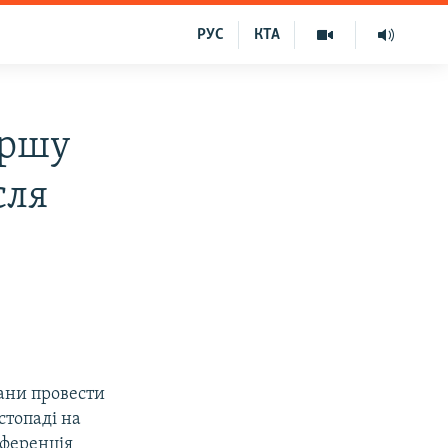
РУС
КТА
ершу
сля
ани провести
стопаді на
нференція