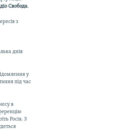
діо Свобода
.
ересів з
ілька днів
відомлення у
тання під час
несу в
нференцію
їть Росія. 3
удеться