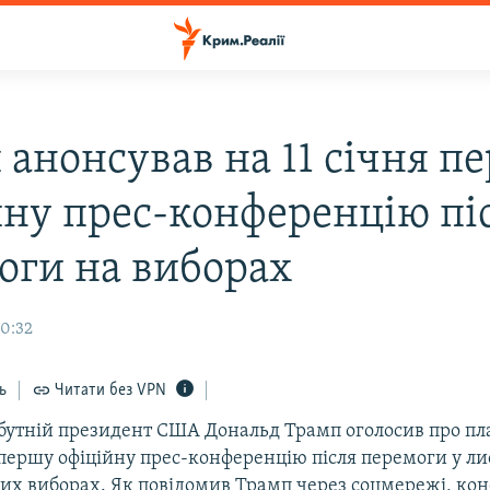
 анонсував на 11 січня п
йну прес-конференцію пі
оги на виборах
10:32
ь
Читати без VPN
утній президент США Дональд Трамп оголосив про пл
 першу офіційну прес-конференцію після перемоги у ли
их виборах. Як повідомив Трамп через соцмережі, ко