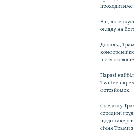
ВІДЕОУРОКИ «ELIFBE»
проходитиме у
СВІДЧЕННЯ ОКУПАЦІЇ
Він, як очіку
УКРАЇНСЬКА ПРОБЛЕМА КРИМУ
огляду на йог
ІНФОГРАФІКА
Дональд Трам
конференцією,
після оголоше
Наразі найбі
Twitter, окре
фотозйомок.
Спочатку Трам
середині груд
щодо хакерськ
січня Трамп з