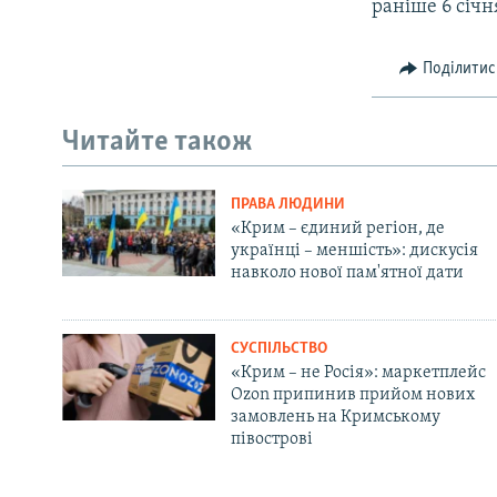
раніше 6 січн
Поділитис
Читайте також
ПРАВА ЛЮДИНИ
«Крим – єдиний регіон, де
українці – меншість»: дискусія
навколо нової пам'ятної дати
СУСПІЛЬСТВО
«Крим – не Росія»: маркетплейс
Ozon припинив прийом нових
замовлень на Кримському
півострові
Русский