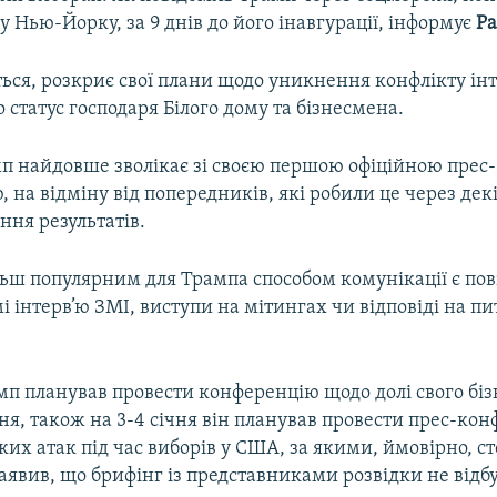
 Нью-Йорку, за 9 днів до його інавгурації, інформує
Ра
ється, розкриє свої плани щодо уникнення конфлікту інт
о статус господаря Білого дому та бізнесмена.
п найдовше зволікає зі своєю першою офіційною прес-
 на відміну від попередників, які робили це через дек
ння результатів.
льш популярним для Трампа способом комунікації є по
мі інтерв’ю ЗМІ, виступи на мітингах чи відповіді на пи
п планував провести конференцію щодо долі свого біз
ня, також на 3-4 січня він планував провести прес-ко
их атак під час виборів у США, за якими, ймовірно, сто
аявив, що брифінг із представниками розвідки не відб