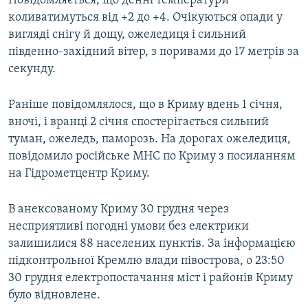
Повідомляється, що денні температури
ВІДЕОУРОКИ «ELIFBE»
коливатимуться від +2 до +4. Очікуються опади у
Русский
вигляді снігу й дощу, ожеледиця і сильний
СВІДЧЕННЯ ОКУПАЦІЇ
Qırımtatar
південно-західний вітер, з поривами до 17 метрів за
УКРАЇНСЬКА ПРОБЛЕМА КРИМУ
секунду.
ДОЛУЧАЙСЯ!
ІНФОГРАФІКА
Раніше повідомлялося, що в Криму вдень 1 січня,
вночі, і вранці 2 січня спостерігається сильний
туман, ожеледь, паморозь. На дорогах ожеледиця,
Усі сайти RFE/RL
повідомило російське МНС по Криму з посиланням
на Гідрометцентр Криму.
В анексованому Криму 30 грудня через
несприятливі погодні умови без електрики
залишилися 88 населених пунктів. За інформацією
підконтрольної Кремлю влади півострова, о 23:50
30 грудня електропостачання міст і районів Криму
було відновлене.