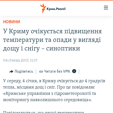
Доступність
посилання
Перейти
НОВИНИ
до
НОВИНИ
У Криму очікується підвищення
основного
ВОДА.КРИМ
матеріалу
температури та опади у вигляді
ВІДЕО ТА ФОТО
Перейти
дощу і снігу – синоптики
до
ПОЛІТИКА
основної
04 січень 2017, 11:17
БЛОГИ
навігації
Перейти
Поділитись
Читати без VPN
ПОГЛЯД
до
У середу, 4 січня, в Криму очікується до 4 градусів
ІНТЕРВ'Ю
пошуку
тепла, місцями дощ і сніг. Про це повідомляє
ВСЕ ЗА ДЕНЬ
«Кримське управління з гідрометеорології та
СПЕЦПРОЕКТИ
моніторингу навколишнього середовища».
ЯК ОБІЙТИ БЛОКУВАННЯ
ДЕПОРТАЦІЯ