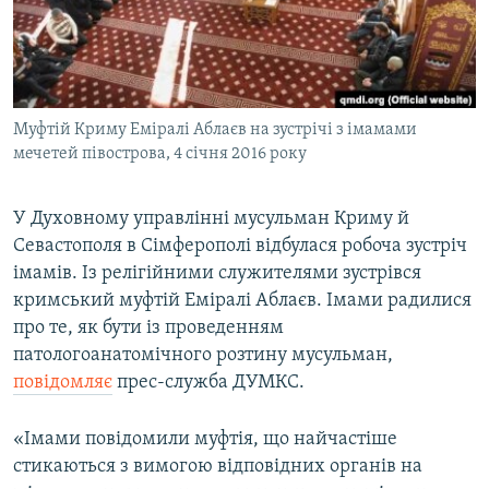
ВІДЕОУРОКИ «ELIFBE»
Русский
СВІДЧЕННЯ ОКУПАЦІЇ
Qırımtatar
УКРАЇНСЬКА ПРОБЛЕМА КРИМУ
Муфтій Криму Еміралі Аблаєв на зустрічі з імамами
ДОЛУЧАЙСЯ!
ІНФОГРАФІКА
мечетей півострова, 4 січня 2016 року
У Духовному управлінні мусульман Криму й
Усі сайти RFE/RL
Севастополя в Сімферополі відбулася робоча зустріч
імамів. Із релігійними служителями зустрівся
кримський муфтій Еміралі Аблаєв. Імами радилися
про те, як бути із проведенням
патологоанатомічного розтину мусульман,
повідомляє
прес-служба ДУМКС.
«Імами повідомили муфтія, що найчастіше
стикаються з вимогою відповідних органів на