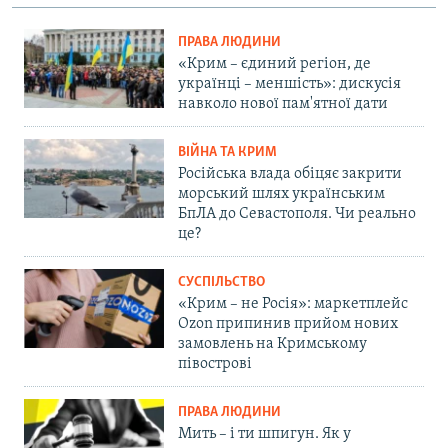
ПРАВА ЛЮДИНИ
«Крим – єдиний регіон, де
українці – меншість»: дискусія
навколо нової пам'ятної дати
ВІЙНА ТА КРИМ
Російська влада обіцяє закрити
морський шлях українським
БпЛА до Севастополя. Чи реально
це?
СУСПІЛЬСТВО
«Крим – не Росія»: маркетплейс
Ozon припинив прийом нових
замовлень на Кримському
півострові
ПРАВА ЛЮДИНИ
Мить – і ти шпигун. Як у