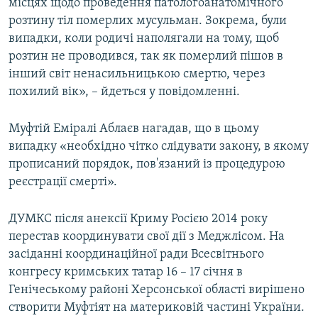
місцях щодо проведення патологоанатомічного
розтину тіл померлих мусульман. Зокрема, були
випадки, коли родичі наполягали на тому, щоб
розтин не проводився, так як померлий пішов в
інший світ ненасильницькою смертю, через
похилий вік», – йдеться у повідомленні.
Муфтій Еміралі Аблаєв нагадав, що в цьому
випадку «необхідно чітко слідувати закону, в якому
прописаний порядок, пов'язаний із процедурою
реєстрації смерті».
ДУМКС після анексії Криму Росією 2014 року
перестав координувати свої дії з Меджлісом. На
засіданні координаційної ради Всесвітнього
конгресу кримських татар 16 – 17 січня в
Генічеському районі Херсонської області вирішено
створити Муфтіят на материковій частині України.