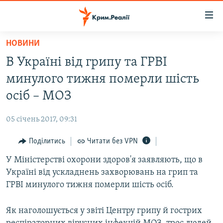
Доступність
посилання
Перейти
НОВИНИ
до
НОВИНИ
В Україні від грипу та ГРВІ
основного
ВОДА.КРИМ
матеріалу
минулого тижня померли шість
ВІДЕО ТА ФОТО
Перейти
осіб – МОЗ
до
ПОЛІТИКА
основної
05 січень 2017, 09:31
БЛОГИ
навігації
Перейти
Поділитись
Читати без VPN
ПОГЛЯД
до
У Міністерстві охорони здоров'я заявляють, що в
ІНТЕРВ'Ю
пошуку
Україні від ускладнень захворювань на грип та
ВСЕ ЗА ДЕНЬ
ГРВІ минулого тижня померли шість осіб.
СПЕЦПРОЕКТИ
Як наголошується у звіті Центру грипу й гострих
ЯК ОБІЙТИ БЛОКУВАННЯ
ДЕПОРТАЦІЯ