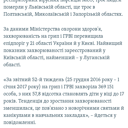
респіраторних вірусних інфекцій МОЗ, троє людей
ВІДЕОУРОКИ «ELIFBE»
померли у Львівській області, ще троє в
Русский
Полтавській, Миколаївській і Запорізькій областях.
СВІДЧЕННЯ ОКУПАЦІЇ
Qırımtatar
УКРАЇНСЬКА ПРОБЛЕМА КРИМУ
За даними Міністерства охорони здоров'я,
ДОЛУЧАЙСЯ!
захворюваність на грип і ГРВІ перевищила
ІНФОГРАФІКА
епідпоріг у 21 області України й у Києві. Найвищий
показник захворюваності зареєстрований у
Київській області, найменший – у Луганській
Усі сайти RFE/RL
області.
«За звітний 52-й тиждень (25 грудня 2016 року – 1
січня 2017 року) на грип і ГРВІ захворіла 369 151
особа, з них 57,8 відсотка становлять діти у віці до 17
років. Тенденція до зростання захворюваності
зменшилася, це пов'язано з новорічними святами й
канікулами в навчальних закладах», – йдеться у
повідомленні.