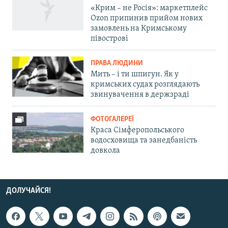
«Крим – не Росія»: маркетплейс
Ozon припинив прийом нових
замовлень на Кримському
півострові
ПРАВА ЛЮДИНИ
Мить – і ти шпигун. Як у
кримських судах розглядають
звинувачення в держзраді
ФОТОГАЛЕРЕЇ
Краса Сімферопольського
водосховища та занедбаність
довкола
ДОЛУЧАЙСЯ!