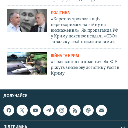
ПОЛІТИКА
«Короткострокова акція
перетворилася на війну на
виснаження»: Як пропаганда РФ
у Криму пояснює невдачі «СВО»
та залякує «мінними атаками»
ВІЙНА ТА КРИМ
«Полювання на колони». Як ЗСУ
ріжуть військову логістику Росії в
Криму
ДОЛУЧАЙСЯ!
ПІДТРИМКА