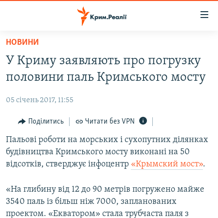
Доступність
посилання
Перейти
НОВИНИ
до
НОВИНИ
У Криму заявляють про погрузку
основного
ВОДА.КРИМ
матеріалу
половини паль Кримського мосту
ВІДЕО ТА ФОТО
Перейти
до
05 січень 2017, 11:55
ПОЛІТИКА
основної
БЛОГИ
Поділитись
Читати без VPN
навігації
Перейти
ПОГЛЯД
Пальові роботи на морських і сухопутних ділянках
до
будівництва Кримського мосту виконані на 50
ІНТЕРВ'Ю
пошуку
відсотків, стверджує інфоцентр
«Крымский мост»
.
ВСЕ ЗА ДЕНЬ
«На глибину від 12 до 90 метрів погружено майже
СПЕЦПРОЕКТИ
3540 паль із більш ніж 7000, запланованих
ЯК ОБІЙТИ БЛОКУВАННЯ
ДЕПОРТАЦІЯ
проектом. «Екватором» стала трубчаста паля з