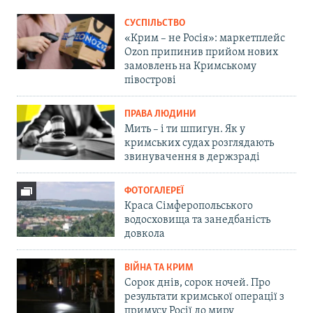
СУСПІЛЬСТВО
«Крим – не Росія»: маркетплейс
Ozon припинив прийом нових
замовлень на Кримському
півострові
ПРАВА ЛЮДИНИ
Мить – і ти шпигун. Як у
кримських судах розглядають
звинувачення в держзраді
ФОТОГАЛЕРЕЇ
Краса Сімферопольського
водосховища та занедбаність
довкола
ВІЙНА ТА КРИМ
Сорок днів, сорок ночей. Про
результати кримської операції з
примусу Росії до миру