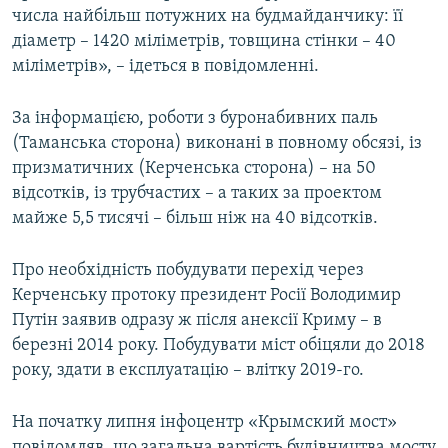
числа найбільш потужних на будмайданчику: її
ВІДЕОУРОКИ «ELIFBE»
Русский
діаметр – 1420 міліметрів, товщина стінки – 40
СВІДЧЕННЯ ОКУПАЦІЇ
міліметрів», – ідеться в повідомленні.
Qırımtatar
УКРАЇНСЬКА ПРОБЛЕМА КРИМУ
За інформацією, роботи з буронабивних паль
ДОЛУЧАЙСЯ!
ІНФОГРАФІКА
(Таманська сторона) виконані в повному обсязі, із
призматичних (Керченська сторона) – на 50
відсотків, із трубчастих – а таких за проектом
майже 5,5 тисячі – більш ніж на 40 відсотків.
Усі сайти RFE/RL
Про необхідність побудувати перехід через
Керченську протоку президент Росії Володимир
Путін заявив одразу ж після анексії Криму – в
березні 2014 року. Побудувати міст обіцяли до 2018
року, здати в експлуатацію – влітку 2019-го.
На початку липня інфоцентр «Крымский мост»
повідомляв, що загальна вартість будівництва мосту