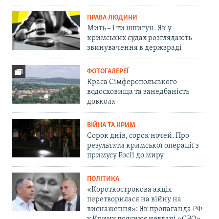
ПРАВА ЛЮДИНИ
Мить – і ти шпигун. Як у
кримських судах розглядають
звинувачення в держзраді
ФОТОГАЛЕРЕЇ
Краса Сімферопольського
водосховища та занедбаність
довкола
ВІЙНА ТА КРИМ
Сорок днів, сорок ночей. Про
результати кримської операції з
примусу Росії до миру
ПОЛІТИКА
«Короткострокова акція
перетворилася на війну на
виснаження»: Як пропаганда РФ
у Криму пояснює невдачі «СВО»