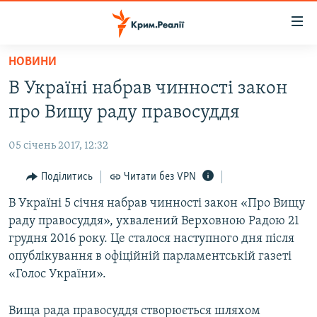
Доступність
посилання
Перейти
НОВИНИ
до
НОВИНИ
В Україні набрав чинності закон
основного
ВОДА.КРИМ
матеріалу
про Вищу раду правосуддя
ВІДЕО ТА ФОТО
Перейти
до
05 січень 2017, 12:32
ПОЛІТИКА
основної
БЛОГИ
Поділитись
Читати без VPN
навігації
Перейти
ПОГЛЯД
В Україні 5 січня набрав чинності закон «Про Вищу
до
раду правосуддя», ухвалений Верховною Радою 21
ІНТЕРВ'Ю
пошуку
грудня 2016 року. Це сталося наступного дня після
ВСЕ ЗА ДЕНЬ
опублікування в офіційній парламентській газеті
«Голос України».
СПЕЦПРОЕКТИ
ЯК ОБІЙТИ БЛОКУВАННЯ
ДЕПОРТАЦІЯ
Вища рада правосуддя створюється шляхом