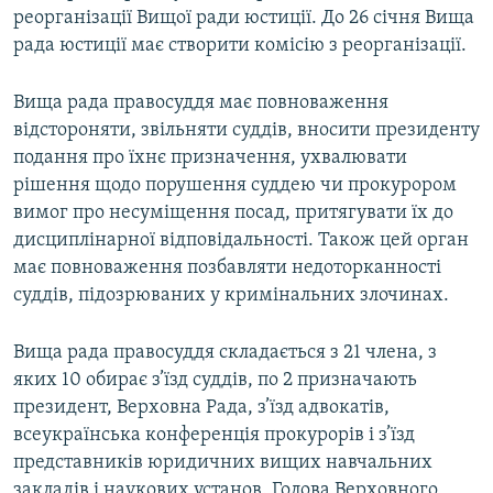
реорганізації Вищої ради юстиції. До 26 січня Вища
ВІДЕОУРОКИ «ELIFBE»
Русский
рада юстиції має створити комісію з реорганізації.
СВІДЧЕННЯ ОКУПАЦІЇ
Qırımtatar
УКРАЇНСЬКА ПРОБЛЕМА КРИМУ
Вища рада правосуддя має повноваження
відстороняти, звільняти суддів, вносити президенту
ДОЛУЧАЙСЯ!
ІНФОГРАФІКА
подання про їхнє призначення, ухвалювати
рішення щодо порушення суддею чи прокурором
вимог про несуміщення посад, притягувати їх до
дисциплінарної відповідальності. Також цей орган
Усі сайти RFE/RL
має повноваження позбавляти недоторканності
суддів, підозрюваних у кримінальних злочинах.
Вища рада правосуддя складається з 21 члена, з
яких 10 обирає з’їзд суддів, по 2 призначають
президент, Верховна Рада, з’їзд адвокатів,
всеукраїнська конференція прокурорів і з’їзд
представників юридичних вищих навчальних
закладів і наукових установ. Голова Верховного