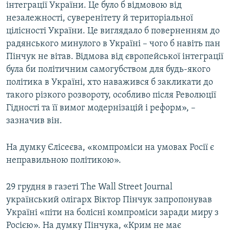
інтеграції України. Це було б відмовою від
незалежності, суверенітету й територіальної
цілісності України. Це виглядало б поверненням до
радянського минулого в Україні – чого б навіть пан
Пінчук не вітав. Відмова від європейської інтеграції
була би політичним самогубством для будь-якого
політика в Україні, хто наважився б закликати до
такого різкого розвороту, особливо після Революції
Гідності та її вимог модернізацій і реформ», –
зазначив він.
На думку Єлісеєва, «компроміси на умовах Росії є
неправильною політикою».
29 грудня в газеті The Wall Street Journal
український олігарх Віктор Пінчук запропонував
Україні «піти на болісні компроміси заради миру з
Росією». На думку Пінчука, «Крим не має