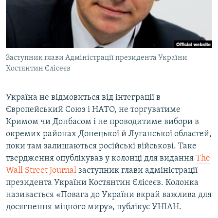
ВІДЕОУРОКИ «ELIFBE»
Русский
СВІДЧЕННЯ ОКУПАЦІЇ
Qırımtatar
УКРАЇНСЬКА ПРОБЛЕМА КРИМУ
Заступник глави Адміністрації президента України
ДОЛУЧАЙСЯ!
ІНФОГРАФІКА
Костянтин Єлісеєв
Україна не відмовиться від інтеграції в
Усі сайти RFE/RL
Європейський Союз і НАТО, не торгуватиме
Кримом чи Донбасом і не проводитиме вибори в
окремих районах Донецької й Луганської областей,
поки там залишаються російські військові. Таке
твердження опублікував у колонці для видання
The
Wall Street Journal
заступник глави адміністрації
президента України Костянтин Єлісеєв. Колонка
називається «Повага до України вкрай важлива для
досягнення міцного миру», публікує УНІАН.