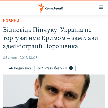
Доступність
посилання
Перейти
НОВИНИ
до
НОВИНИ
Відповідь Пінчуку: Україна не
основного
ВОДА.КРИМ
матеріалу
торгуватиме Кримом – замглави
ВІДЕО ТА ФОТО
Перейти
адміністрації Порошенка
до
ПОЛІТИКА
основної
05 січень 2017, 13:08
БЛОГИ
навігації
Перейти
Поділитись
Читати без VPN
ПОГЛЯД
до
ІНТЕРВ'Ю
пошуку
ВСЕ ЗА ДЕНЬ
СПЕЦПРОЕКТИ
ЯК ОБІЙТИ БЛОКУВАННЯ
ДЕПОРТАЦІЯ