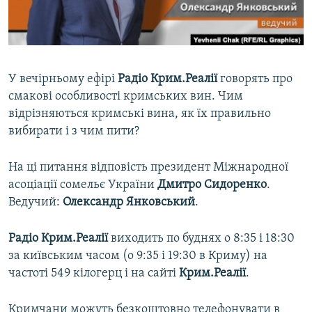
ВІДЕОУРОКИ «ELIFBE»
Русский
СВІДЧЕННЯ ОКУПАЦІЇ
Qırımtatar
УКРАЇНСЬКА ПРОБЛЕМА КРИМУ
У вечірньому ефірі
Радіо Крим.Реалії
говорять про
ДОЛУЧАЙСЯ!
ІНФОГРАФІКА
смакові особливості кримських вин. Чим
відрізняються кримські вина, як їх правильно
вибирати і з чим пити?
Усі сайти RFE/RL
На ці питання відповість президент Міжнародної
асоціації сомельє України
Дмитро Сидоренко
.
Ведучий:
Олександр Янковський
.
Радіо Крим.Реалії
виходить по буднях о 8:35 і 18:30
за київським часом (о 9:35 і 19:30 в Криму) на
частоті 549 кілогерц і на сайті
Крим.Реалії
.
Кримчани можуть безкоштовно телефонувати в