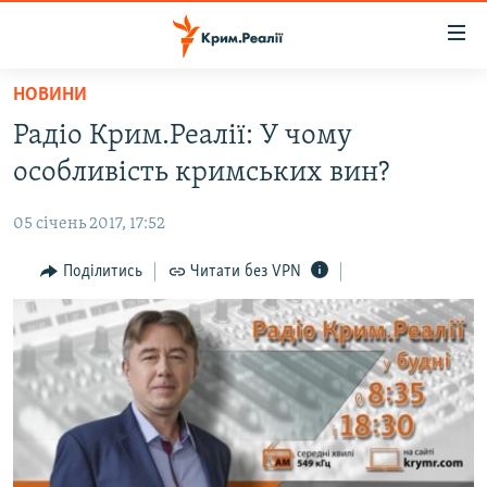
Доступність
посилання
Перейти
НОВИНИ
до
НОВИНИ
Радіо Крим.Реалії: У чому
основного
ВОДА.КРИМ
матеріалу
особливість кримських вин?
ВІДЕО ТА ФОТО
Перейти
до
05 січень 2017, 17:52
ПОЛІТИКА
основної
БЛОГИ
Поділитись
Читати без VPN
навігації
Перейти
ПОГЛЯД
до
ІНТЕРВ'Ю
пошуку
ВСЕ ЗА ДЕНЬ
СПЕЦПРОЕКТИ
ЯК ОБІЙТИ БЛОКУВАННЯ
ДЕПОРТАЦІЯ