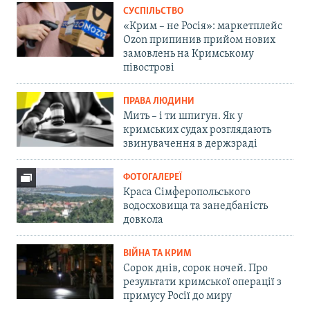
СУСПІЛЬСТВО
«Крим – не Росія»: маркетплейс
Ozon припинив прийом нових
замовлень на Кримському
півострові
ПРАВА ЛЮДИНИ
Мить – і ти шпигун. Як у
кримських судах розглядають
звинувачення в держзраді
ФОТОГАЛЕРЕЇ
Краса Сімферопольського
водосховища та занедбаність
довкола
ВІЙНА ТА КРИМ
Сорок днів, сорок ночей. Про
результати кримської операції з
примусу Росії до миру