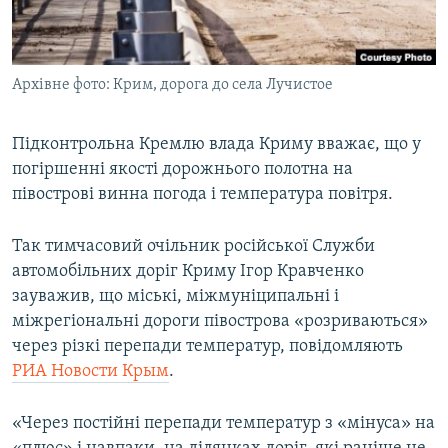
ВІДЕОУРОКИ «ELIFBE»
Русский
СВІДЧЕННЯ ОКУПАЦІЇ
Qırımtatar
Архівне фото: Крим, дорога до села Лучистое
УКРАЇНСЬКА ПРОБЛЕМА КРИМУ
ДОЛУЧАЙСЯ!
ІНФОГРАФІКА
Підконтрольна Кремлю влада Криму вважає, що у
погіршенні якості дорожнього полотна на
півострові винна погода і температура повітря.
Усі сайти RFE/RL
Так тимчасовий очільник російської Служби
автомобільних доріг Криму Ігор Кравченко
зауважив, що міські, міжмуніципальні і
міжрегіональні дороги півострова «розриваються»
через різкі перепади температур, повідомляють
РИА Новости Крым
.
«Через постійні перепади температур з «мінуса» на