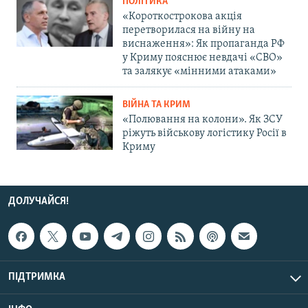
ПОЛІТИКА
«Короткострокова акція
перетворилася на війну на
виснаження»: Як пропаганда РФ
у Криму пояснює невдачі «СВО»
та залякує «мінними атаками»
ВІЙНА ТА КРИМ
«Полювання на колони». Як ЗСУ
ріжуть військову логістику Росії в
Криму
ДОЛУЧАЙСЯ!
ПІДТРИМКА