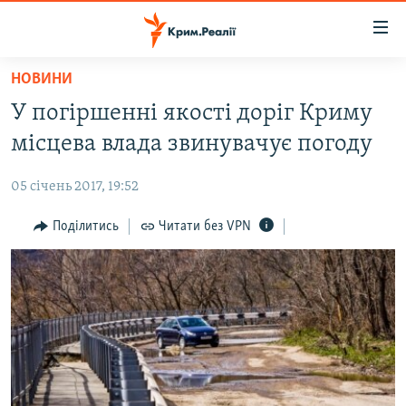
Доступність
посилання
Перейти
НОВИНИ
до
НОВИНИ
У погіршенні якості доріг Криму
основного
ВОДА.КРИМ
матеріалу
місцева влада звинувачує погоду
ВІДЕО ТА ФОТО
Перейти
до
05 січень 2017, 19:52
ПОЛІТИКА
основної
БЛОГИ
Поділитись
Читати без VPN
навігації
Перейти
ПОГЛЯД
до
ІНТЕРВ'Ю
пошуку
ВСЕ ЗА ДЕНЬ
СПЕЦПРОЕКТИ
ЯК ОБІЙТИ БЛОКУВАННЯ
ДЕПОРТАЦІЯ