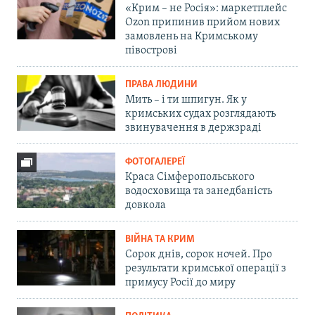
«Крим – не Росія»: маркетплейс
Ozon припинив прийом нових
замовлень на Кримському
півострові
ПРАВА ЛЮДИНИ
Мить – і ти шпигун. Як у
кримських судах розглядають
звинувачення в держзраді
ФОТОГАЛЕРЕЇ
Краса Сімферопольського
водосховища та занедбаність
довкола
ВІЙНА ТА КРИМ
Сорок днів, сорок ночей. Про
результати кримської операції з
примусу Росії до миру