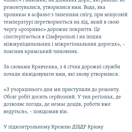
«плюс» і навпаки, на ділянках доріг, які раніше не
ремонтувалися, утворилися ями. Вода, яка
проникає в асфальт з таненням снігу, при мінусовій
температурі перетворюється на лід, який в свою
чергу «розриває» дорожнє покриття. Це
спостерігається в Сімферополі і на інших
міжмуніципальних і міжрегіональних дорогах», –
пояснив кримський чиновник.
За словами Кравченка, з 4 січня дорожні служби
почали ліквідовувати ями, які знову утворилися.
«З учорашнього дня ми приступили до ремонту.
Обсяг робіт досить серйозний. У тих регіонах, де
дозволяє погода, де немає дощів, роботи вже
ведуться», – повідомив він.
У підконтрольному Кремлю ДІБДР Криму