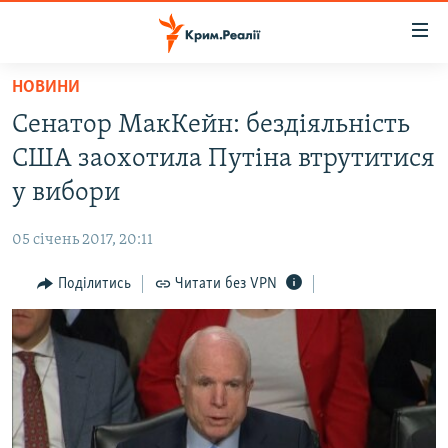
Доступність
посилання
Перейти
НОВИНИ
до
НОВИНИ
Сенатор МакКейн: бездіяльність
основного
ВОДА.КРИМ
матеріалу
США заохотила Путіна втрутитися
ВІДЕО ТА ФОТО
Перейти
у вибори
до
ПОЛІТИКА
основної
05 січень 2017, 20:11
БЛОГИ
навігації
Перейти
Поділитись
Читати без VPN
ПОГЛЯД
до
ІНТЕРВ'Ю
пошуку
ВСЕ ЗА ДЕНЬ
СПЕЦПРОЕКТИ
ЯК ОБІЙТИ БЛОКУВАННЯ
ДЕПОРТАЦІЯ