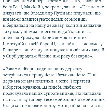
присвяченому кіберзагрозам для США, головно з
боку Росії, МакКейн, зокрема, заявив: «Нас не має
дивувати, що Володимир Путін міг подумати, що
він може влаштовувати дедалі серйозніші
кібернапади на нашу державу, коли він заплатив
таку малу ціну за вторгнення до України, за
анексію Криму, за підрив демократичних
інституцій по всій Європі і, звичайно, за допомогу
Башарові аль-Асаду винищувати цивільних людей
у Сирії упродовж більше ніж року безкарно».
«Роками кібернапади на нашу державу
зустрічалися нерішучістю і бездіяльністю. Наша
держава не має політики, а отже, і стратегії
кіберстримування. Ця подоба слабкості
провокувала наших супротивників, які нападали
на нас знову і знову, і все серйозніше й серйозніше.
Якщо ми не продемонструємо, що ціна нападів на