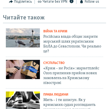
Поділитись
Читати без VPN
Follow us
Читайте також
ВІЙНА ТА КРИМ
Російська влада обіцяє закрити
морський шлях українським
БпЛА до Севастополя. Чи реально
це?
СУСПІЛЬСТВО
«Крим – не Росія»: маркетплейс
Ozon припинив прийом нових
замовлень на Кримському
півострові
ПРАВА ЛЮДИНИ
Мить – і ти шпигун. Як у
кримських судах розглядають