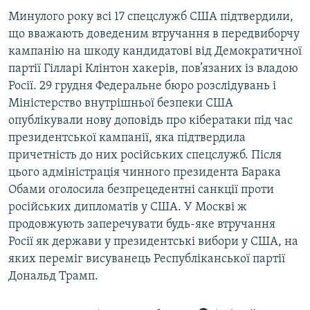
Минулого року всі 17 спецслужб США підтвердили,
що вважають доведеним втручання в передвиборчу
кампанію на шкоду кандидатові від Демократичної
партії Гілларі Клінтон хакерів, пов’язаних із владою
Росії. 29 грудня Федеральне бюро розслідувань і
Міністерство внутрішньої безпеки США
опублікували нову доповідь про кібератаки під час
президентської кампанії, яка підтвердила
причетність до них російських спецслужб. Після
цього адміністрація чинного президента Барака
Обами оголосила безпрецедентні санкції проти
російських дипломатів у США. У Москві ж
продовжують заперечувати будь-яке втручання
Росії як держави у президентські вибори у США, на
яких переміг висуванець Республіканської партії
Дональд Трамп.