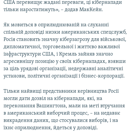
США перевищує жадані переваги, ці кібернапади
тільки наростатимуть», – додав МакКейн.
Як мовиться в оприлюднюваній на слуханні
спільній доповіді низки американських спецслужб,
Росія становить значну кіберзагрозу для військової,
дипломатичної, торговельної і життєво важливої
інфраструктури США, і Кремль зайняв значно
агресивнішу позицію у своїх кібернападах, взявши
за ціль урядові організації, недержавні аналітичні
установи, політичні організації і бізнес-корпорації.
Тільки найвищі представники керівництва Росії
могли дати дозвіл на кібернапади, які, на
переконання Вашингтона, мали на меті втручання
в американський виборчий процес, – на недавнє
викрадення даних, що стосувалися виборів, і на
їхнє оприлюднення, йдеться у доповіді.