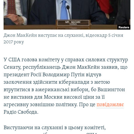
ВІДЕОУРОКИ «ELIFBE»
Русский
СВІДЧЕННЯ ОКУПАЦІЇ
Qırımtatar
УКРАЇНСЬКА ПРОБЛЕМА КРИМУ
Джон МакКейн виступає на слуханні, відеокадр 5 січня
ДОЛУЧАЙСЯ!
ІНФОГРАФІКА
2017 року
У США голова комітету у справах силових структур
Усі сайти RFE/RL
Сенату, республіканець Джон МакКейн заявив, що
президент Росії Володимир Путін відчув
заохочення здійснити кібернапади з метою
втрутитися в американські вибори, бо Вашингтон
не виставив для Москви високої ціни за її
агресивну зовнішню політику. Про це
повідомляє
Радіо Свобода.
Виступаючи на слуханні в цьому комітеті,