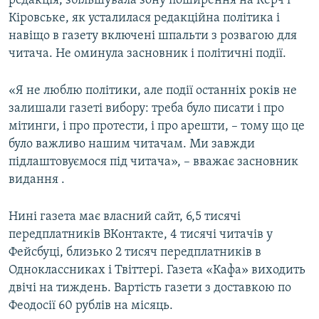
редакція, збільшувала зону поширення на Керч і
Кіровське, як усталилася редакційна політика і
навіщо в газету включені шпальти з розвагою для
читача. Не оминула засновник і політичні події.
«Я не люблю політики, але події останніх років не
залишали газеті вибору: треба було писати і про
мітинги, і про протести, і про арешти, – тому що це
було важливо нашим читачам. Ми завжди
підлаштовуємося під читача», – вважає засновник
видання .
Нині газета має власний сайт, 6,5 тисячі
передплатників ВКонтакте, 4 тисячі читачів у
Фейсбуці, близько 2 тисяч передплатників в
Одноклассниках і Твіттері. Газета «Кафа» виходить
двічі на тиждень. Вартість газети з доставкою по
Феодосії 60 рублів на місяць.