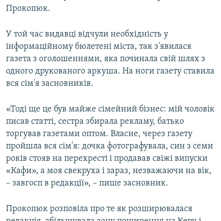
Прокопюк.
У той час видавці відчули необхідність у
інформаційному бюлетені міста, так з'явилася
газета з оголошеннями, яка починала свій шлях з
одного друкованого аркуша. На ноги газету ставила
вся сім'я засновників.
«Тоді ще це був майже сімейний бізнес: мій чоловік
писав статті, сестра збирала рекламу, батько
торгував газетами оптом. Власне, через газету
пройшла вся сім'я: дочка фотографувала, син з семи
років стояв на перехресті і продавав свіжі випуски
«Кафи», а моя свекруха і зараз, незважаючи на вік,
– завгосп в редакції», – пише засновник.
Прокопюк розповіла про те як розширювалася