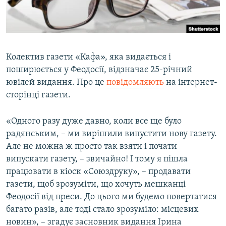
ВІДЕОУРОКИ «ELIFBE»
Русский
СВІДЧЕННЯ ОКУПАЦІЇ
Qırımtatar
УКРАЇНСЬКА ПРОБЛЕМА КРИМУ
Колектив газети «Кафа», яка видається і
ДОЛУЧАЙСЯ!
ІНФОГРАФІКА
поширюється у Феодосії, відзначає 25-річний
ювілей видання. Про це
повідомляють
на інтернет-
сторінці газети.
Усі сайти RFE/RL
«Одного разу дуже давно, коли все ще було
радянським, – ми вирішили випустити нову газету.
Але не можна ж просто так взяти і почати
випускати газету, – звичайно! І тому я пішла
працювати в кіоск «Союздруку», – продавати
газети, щоб зрозуміти, що хочуть мешканці
Феодосії від преси. До цього ми будемо повертатися
багато разів, але тоді стало зрозуміло: місцевих
новин», – згадує засновник видання Ірина