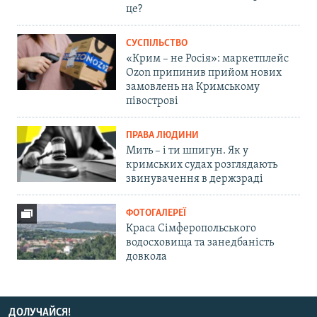
це?
СУСПІЛЬСТВО
«Крим – не Росія»: маркетплейс
Ozon припинив прийом нових
замовлень на Кримському
півострові
ПРАВА ЛЮДИНИ
Мить – і ти шпигун. Як у
кримських судах розглядають
звинувачення в держзраді
ФОТОГАЛЕРЕЇ
Краса Сімферопольського
водосховища та занедбаність
довкола
ДОЛУЧАЙСЯ!