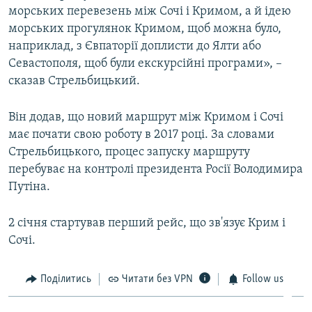
морських перевезень між Сочі і Кримом, а й ідею
ВІДЕОУРОКИ «ELIFBE»
Русский
морських прогулянок Кримом, щоб можна було,
СВІДЧЕННЯ ОКУПАЦІЇ
наприклад, з Євпаторії доплисти до Ялти або
Qırımtatar
Севастополя, щоб були екскурсійні програми», –
УКРАЇНСЬКА ПРОБЛЕМА КРИМУ
сказав Стрельбицький.
ДОЛУЧАЙСЯ!
ІНФОГРАФІКА
Він додав, що новий маршрут між Кримом і Сочі
має почати свою роботу в 2017 році. За словами
Стрельбицького, процес запуску маршруту
Усі сайти RFE/RL
перебуває на контролі президента Росії Володимира
Путіна.
2 січня стартував перший рейс, що зв'язує Крим і
Сочі.
Поділитись
Читати без VPN
Follow us