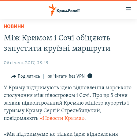
Доступність
посилання
Перейти
НОВИНИ
до
НОВИНИ
Між Кримом і Сочі обіцяють
основного
ВОДА.КРИМ
матеріалу
запустити круїзні маршрути
ВІДЕО ТА ФОТО
Перейти
до
06 січень 2017, 08:49
ПОЛІТИКА
основної
БЛОГИ
Поділитись
Читати без VPN
навігації
Перейти
ПОГЛЯД
У Криму підтримують ідею відновлення морського
до
сполучення між півостровом і Сочі. Про це 5 січня
ІНТЕРВ'Ю
пошуку
заявив підконтрольний Кремлю міністр курортів і
ВСЕ ЗА ДЕНЬ
туризму Криму Сергій Стрельбицький,
повідомляють
«Новости Крыма»
.
СПЕЦПРОЕКТИ
ЯК ОБІЙТИ БЛОКУВАННЯ
ДЕПОРТАЦІЯ
«Ми підтримуємо не тільки ідею відновлення