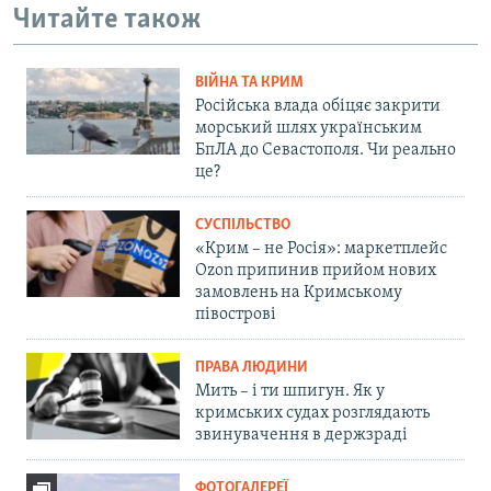
Читайте також
ВІЙНА ТА КРИМ
Російська влада обіцяє закрити
морський шлях українським
БпЛА до Севастополя. Чи реально
це?
СУСПІЛЬСТВО
«Крим – не Росія»: маркетплейс
Ozon припинив прийом нових
замовлень на Кримському
півострові
ПРАВА ЛЮДИНИ
Мить – і ти шпигун. Як у
кримських судах розглядають
звинувачення в держзраді
ФОТОГАЛЕРЕЇ