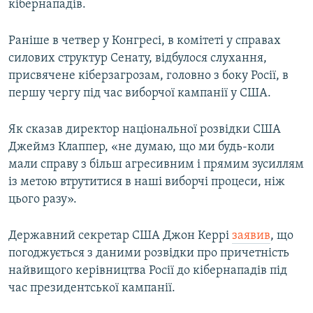
кібернападів.
Раніше в четвер у Конгресі, в комітеті у справах
силових структур Сенату, відбулося слухання,
присвячене кіберзагрозам, головно з боку Росії, в
першу чергу під час виборчої кампанії у США.
Як сказав директор національної розвідки США
Джеймз Клаппер, «не думаю, що ми будь-коли
мали справу з більш агресивним і прямим зусиллям
із метою втрутитися в наші виборчі процеси, ніж
цього разу».
Державний секретар США Джон Керрі
заявив
, що
погоджується з даними розвідки про причетність
найвищого керівництва Росії до кібернападів під
час президентської кампанії.