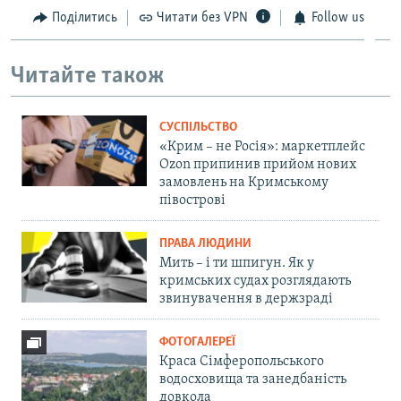
Поділитись
Читати без VPN
Follow us
Читайте також
СУСПІЛЬСТВО
«Крим – не Росія»: маркетплейс
Ozon припинив прийом нових
замовлень на Кримському
півострові
ПРАВА ЛЮДИНИ
Мить – і ти шпигун. Як у
кримських судах розглядають
звинувачення в держзраді
ФОТОГАЛЕРЕЇ
Краса Сімферопольського
водосховища та занедбаність
довкола