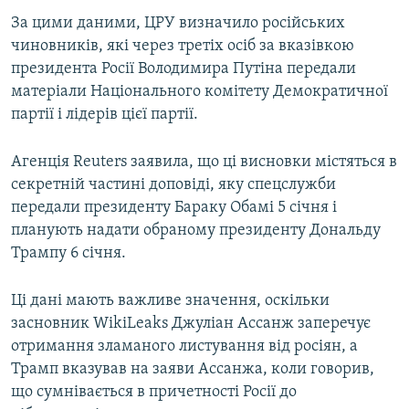
ВІДЕОУРОКИ «ELIFBE»
За цими даними, ЦРУ визначило російських
Русский
чиновників, які через третіх осіб за вказівкою
СВІДЧЕННЯ ОКУПАЦІЇ
Qırımtatar
президента Росії Володимира Путіна передали
УКРАЇНСЬКА ПРОБЛЕМА КРИМУ
матеріали Національного комітету Демократичної
партії і лідерів цієї партії.
ДОЛУЧАЙСЯ!
ІНФОГРАФІКА
Агенція Reuters заявила, що ці висновки містяться в
секретній частині доповіді, яку спецслужби
Усі сайти RFE/RL
передали президенту Бараку Обамі 5 січня і
планують надати обраному президенту Дональду
Трампу 6 січня.
Ці дані мають важливе значення, оскільки
засновник WikiLeaks Джуліан Ассанж заперечує
отримання зламаного листування від росіян, а
Трамп вказував на заяви Ассанжа, коли говорив,
що сумнівається в причетності Росії до