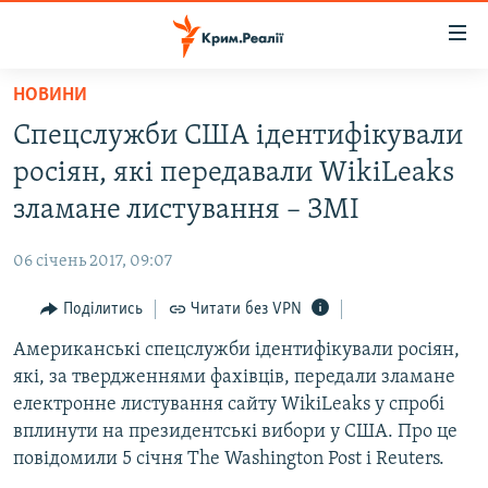
Доступність
посилання
Перейти
НОВИНИ
до
НОВИНИ
Спецслужби США ідентифікували
основного
ВОДА.КРИМ
матеріалу
росіян, які передавали WikiLeaks
ВІДЕО ТА ФОТО
Перейти
зламане листування – ЗМІ
до
ПОЛІТИКА
основної
06 січень 2017, 09:07
БЛОГИ
навігації
Перейти
Поділитись
Читати без VPN
ПОГЛЯД
до
Американські спецслужби ідентифікували росіян,
ІНТЕРВ'Ю
пошуку
які, за твердженнями фахівців, передали зламане
ВСЕ ЗА ДЕНЬ
електронне листування сайту WikiLeaks у спробі
СПЕЦПРОЕКТИ
вплинути на президентські вибори у США. Про це
повідомили 5 січня The Washington Post і Reuters.
ЯК ОБІЙТИ БЛОКУВАННЯ
ДЕПОРТАЦІЯ