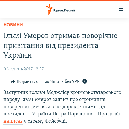
Доступність
посилання
Перейти
НОВИНИ
до
НОВИНИ
Ільмі Умеров отримав новорічне
основного
ВОДА.КРИМ
матеріалу
привітання від президента
ВІДЕО ТА ФОТО
Перейти
України
до
ПОЛІТИКА
основної
06 січень 2017, 12:37
БЛОГИ
навігації
Перейти
Поділитись
Читати без VPN
ПОГЛЯД
до
Заступник голови Меджлісу кримськотатарського
ІНТЕРВ'Ю
пошуку
народу Ільмі Умеров заявив про отримання
ВСЕ ЗА ДЕНЬ
новорічної листівки з поздоровленнями від
СПЕЦПРОЕКТИ
президента України Петра Порошенка. Про це він
написав
у своєму Фейсбуці.
ЯК ОБІЙТИ БЛОКУВАННЯ
ДЕПОРТАЦІЯ