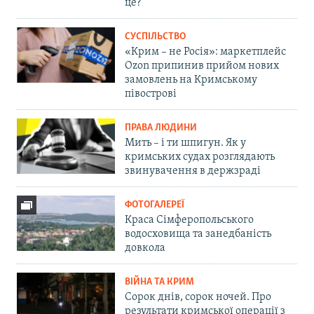
це?
СУСПІЛЬСТВО
«Крим – не Росія»: маркетплейс
Ozon припинив прийом нових
замовлень на Кримському
півострові
ПРАВА ЛЮДИНИ
Мить – і ти шпигун. Як у
кримських судах розглядають
звинувачення в держзраді
ФОТОГАЛЕРЕЇ
Краса Сімферопольського
водосховища та занедбаність
довкола
ВІЙНА ТА КРИМ
Сорок днів, сорок ночей. Про
результати кримської операції з