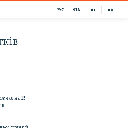
РУС
КТА
тків
н
ожчає на 15
ів
 населення й