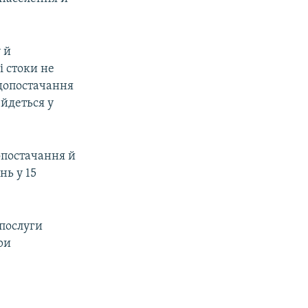
 й
і стоки не
одопостачання
 йдеться у
опостачання й
нь у 15
 послуги
ри