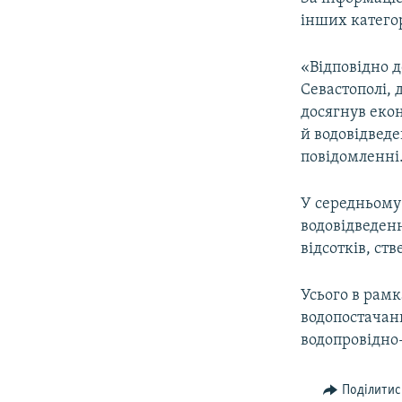
ВІДЕОУРОКИ «ELIFBE»
інших категор
СВІДЧЕННЯ ОКУПАЦІЇ
«Відповідно д
УКРАЇНСЬКА ПРОБЛЕМА КРИМУ
Севастополі, 
ІНФОГРАФІКА
досягнув екон
й водовідведен
повідомленні
У середньому
водовідведенн
відсотків, с
Усього в рамк
водопостачан
водопровідно-
Поділитис