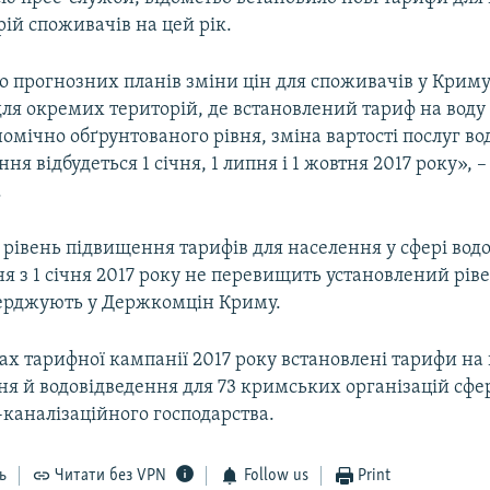
ій споживачів на цей рік.
о прогнозних планів зміни цін для споживачів у Криму
для окремих територій, де встановлений тариф на воду 
омічно обґрунтованого рівня, зміна вартості послуг в
ня відбудеться 1 січня, 1 липня і 1 жовтня 2017 року», –
.
 рівень підвищення тарифів для населення у сфері вод
я з 1 січня 2017 року не перевищить установлений ріве
тверджують у Держкомцін Криму.
ах тарифної кампанії 2017 року встановлені тарифи на
ня й водовідведення для 73 кримських організацій сфе
каналізаційного господарства.
ь
Читати без VPN
Follow us
Print