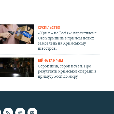
СУСПІЛЬСТВО
«Крим – не Росія»: маркетплейс
Ozon припинив прийом нових
замовлень на Кримському
півострові
ВІЙНА ТА КРИМ
Сорок днів, сорок ночей. Про
результати кримської операції з
примусу Росії до миру