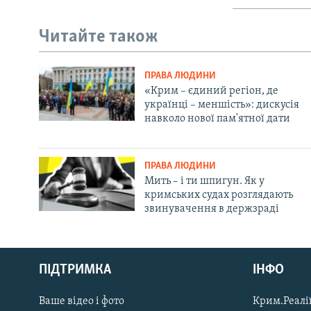
Читайте також
ПРАВА ЛЮДИНИ
«Крим – єдиний регіон, де
українці – меншість»: дискусія
навколо нової пам'ятної дати
ПРАВА ЛЮДИНИ
Мить – і ти шпигун. Як у
кримських судах розглядають
звинувачення в держзраді
Русский
Qırımtatar
ПІДТРИМКА
ІНФО
Ваше відео і фото
Крим.Реалії
ДОЛУЧАЙСЯ!