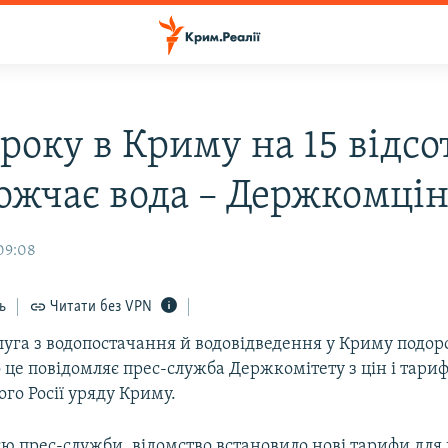
року в Криму на 15 відсо
ожчає вода – Держкомці
 09:08
ь
Читати без VPN
луга з водопостачання й водовідведення у Криму подор
о це повідомляє прес-служба Держкомітету з цін і тариф
го Росії уряду Криму.
ю прес-служби, відомство встановило нові тарифи для