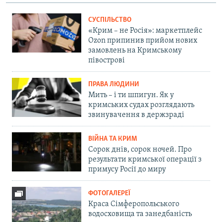
СУСПІЛЬСТВО
«Крим – не Росія»: маркетплейс
Ozon припинив прийом нових
замовлень на Кримському
півострові
ПРАВА ЛЮДИНИ
Мить – і ти шпигун. Як у
кримських судах розглядають
звинувачення в держзраді
ВІЙНА ТА КРИМ
Сорок днів, сорок ночей. Про
результати кримської операції з
примусу Росії до миру
ФОТОГАЛЕРЕЇ
Краса Сімферопольського
водосховища та занедбаність