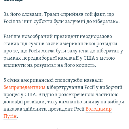
ВІДЕОУРОКИ «ELIFBE»
Русский
За його словами, Трамп «прийняв той факт, що
СВІДЧЕННЯ ОКУПАЦІЇ
Qırımtatar
Росія та інші суб’єкти були залучені до кібератак».
УКРАЇНСЬКА ПРОБЛЕМА КРИМУ
ДОЛУЧАЙСЯ!
Раніше новообраний президент неодноразово
ІНФОГРАФІКА
ставив під сумнів заяви американської розвідки
про те, що Росія могла бути залучена до кібератак у
рамках передвиборної кампанії у США з метою
Усі сайти RFE/RL
вплинути на результат на його користь.
5 січня американські спецслужби назвали
безпрецедентним
кібервтручання Росії у виборчий
процес у США. Згідно з розсекреченою частиною
доповіді розвідки, таку кампанію впливу на вибори
наказав здійснити президент Росії
Володимир
Путін
.