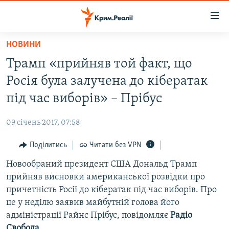
Доступність
посилання
Перейти
НОВИНИ
до
НОВИНИ
Трамп «прийняв той факт, що
основного
ВОДА.КРИМ
матеріалу
Росія була залучена до кібератак
ВІДЕО ТА ФОТО
Перейти
під час виборів» – Прібус
до
ПОЛІТИКА
основної
09 січень 2017, 07:58
БЛОГИ
навігації
Перейти
Поділитись
Читати без VPN
ПОГЛЯД
до
Новообраний президент США Дональд Трамп
ІНТЕРВ'Ю
пошуку
прийняв висновки американської розвідки про
ВСЕ ЗА ДЕНЬ
причетність Росії до кібератак під час виборів. Про
СПЕЦПРОЕКТИ
це у неділю заявив майбутній голова його
адміністрації Райнс Прібус, повідомляє
Радіо
ЯК ОБІЙТИ БЛОКУВАННЯ
ДЕПОРТАЦІЯ
Свобода
.