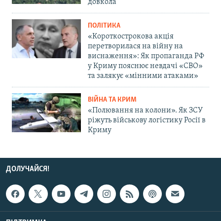
довкола
ПОЛІТИКА
«Короткострокова акція
перетворилася на війну на
виснаження»: Як пропаганда РФ
у Криму пояснює невдачі «СВО»
та залякує «мінними атаками»
ВІЙНА ТА КРИМ
«Полювання на колони». Як ЗСУ
ріжуть військову логістику Росії в
Криму
ДОЛУЧАЙСЯ!