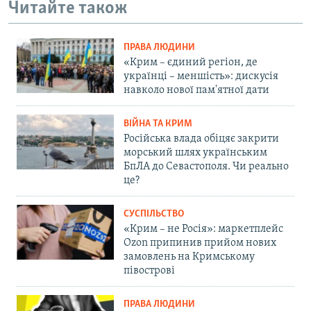
Читайте також
ПРАВА ЛЮДИНИ
«Крим – єдиний регіон, де
українці – меншість»: дискусія
навколо нової пам'ятної дати
ВІЙНА ТА КРИМ
Російська влада обіцяє закрити
морський шлях українським
БпЛА до Севастополя. Чи реально
це?
СУСПІЛЬСТВО
«Крим – не Росія»: маркетплейс
Ozon припинив прийом нових
замовлень на Кримському
півострові
ПРАВА ЛЮДИНИ