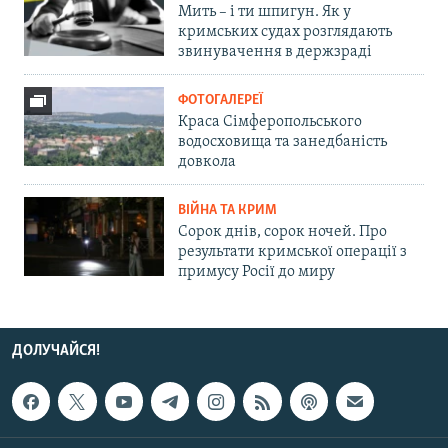
Мить – і ти шпигун. Як у
кримських судах розглядають
звинувачення в держзраді
ФОТОГАЛЕРЕЇ
Краса Сімферопольського
водосховища та занедбаність
довкола
ВІЙНА ТА КРИМ
Сорок днів, сорок ночей. Про
результати кримської операції з
примусу Росії до миру
ДОЛУЧАЙСЯ!