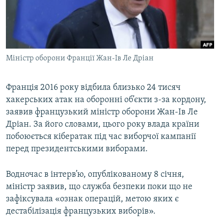
ВІДЕОУРОКИ «ELIFBE»
Русский
СВІДЧЕННЯ ОКУПАЦІЇ
Qırımtatar
УКРАЇНСЬКА ПРОБЛЕМА КРИМУ
Міністр оборони Франції Жан-Ів Ле Дріан
ДОЛУЧАЙСЯ!
ІНФОГРАФІКА
Франція 2016 року відбила близько 24 тисяч
хакерських атак на оборонні об’єкти з-за кордону,
Усі сайти RFE/RL
заявив французький міністр оборони Жан-Ів Ле
Дріан. За його словами, цього року влада країни
побоюється кібератак під час виборчої кампанії
перед президентськими виборами.
Водночас в інтерв’ю, опублікованому 8 січня,
міністр заявив, що служба безпеки поки що не
зафіксувала «ознак операцій, метою яких є
дестабілізація французьких виборів».