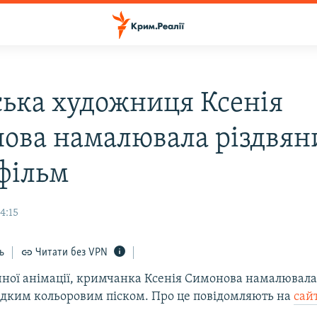
ька художниця Ксенія
ова намалювала різдвян
фільм
4:15
ь
Читати без VPN
чної анімації, кримчанка Ксенія Симонова намалювала
ідким кольоровим піском. Про це повідомляють на
сайт