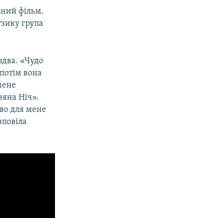
жний фільм.
узику група
здва. «Чудо
 потім вона
мене
вяна Ніч».
дво для мене
зповіла