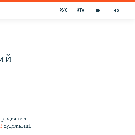
РУС
КТА
ий
 різдвяний
і
художниці.