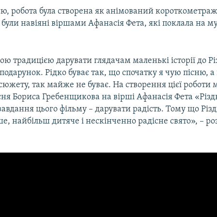
єю, робота була створена як анімований короткометра
 були навіяні віршами Афанасія Фета, які поклала на м
ю традицією дарувати глядачам маленькі історії до Рі
 подарунок. Рідко буває так, що спочатку я чую пісню, а
сюжету, так майже не буває. На створення цієї роботи 
ня Бориса Гребенщикова на вірші Афанасія Фета «Різд
завдання цього фільму – дарувати радість. Тому що Різ
, найбільш дитяче і нескінченно радісне свято», – ро