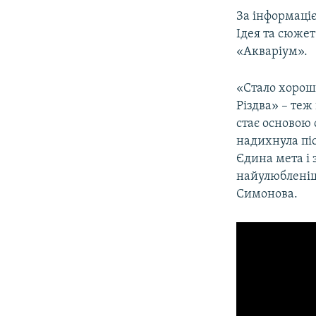
ВІДЕОУРОКИ «ELIFBE»
За інформаці
СВІДЧЕННЯ ОКУПАЦІЇ
Ідея та сюжет
«Акваріум».
УКРАЇНСЬКА ПРОБЛЕМА КРИМУ
ІНФОГРАФІКА
«Стало хорошо
Різдва» – теж
стає основою 
надихнула піс
Єдина мета і 
найулюбленіше
Симонова.