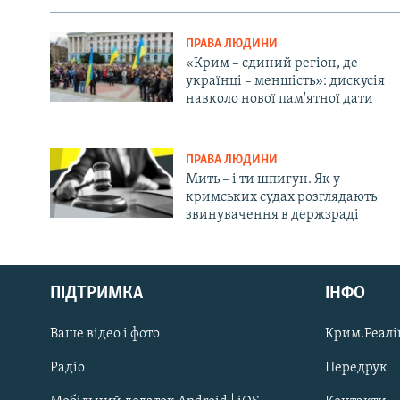
ПРАВА ЛЮДИНИ
«Крим – єдиний регіон, де
українці – меншість»: дискусія
навколо нової пам'ятної дати
ПРАВА ЛЮДИНИ
Мить – і ти шпигун. Як у
кримських судах розглядають
звинувачення в держзраді
Русский
Qırımtatar
ПІДТРИМКА
ІНФО
Ваше відео і фото
Крим.Реалії
ДОЛУЧАЙСЯ!
Радіо
Передрук