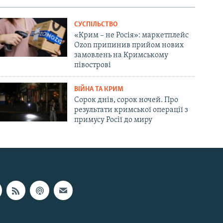
СУСПІЛЬСТВО
«Крим – не Росія»: маркетплейс
Ozon припинив прийом нових
замовлень на Кримському
півострові
ВІЙНА ТА КРИМ
Сорок днів, сорок ночей. Про
результати кримської операції з
примусу Росії до миру