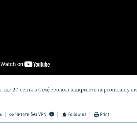
 що 20 січня в Сімферополі відкриють персональну ви
ь
Читати без VPN
Follow us
Print