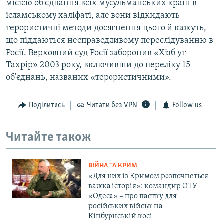
місією об'єднання всіх мусульманських країн в
ісламському халіфаті, але вони відкидають
терористичні методи досягнення цього й кажуть,
що піддаються несправедливому переслідуванню в
Росії. Верховний суд Росії заборонив «Хізб ут-
Тахрір» 2003 року, включивши до переліку 15
об'єднань, названих «терористичними».
Поділитись
Читати без VPN
Follow us
Читайте також
ВІЙНА ТА КРИМ
«Для них із Кримом розпочнеться
важка історія»: командир ОТУ
«Одеса» – про пастку для
російських військ на
Кінбурнській косі