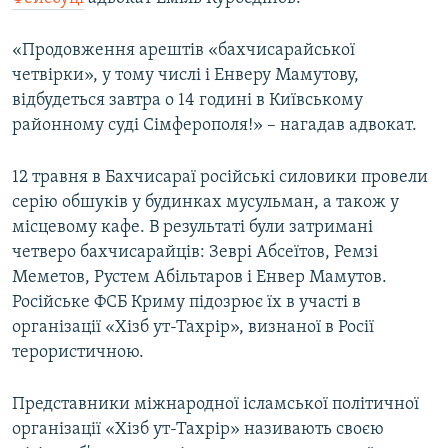
ВІДЕОУРОКИ «ELIFBE»
Русский
«Продовження арештів «бахчисарайської
СВІДЧЕННЯ ОКУПАЦІЇ
Qırımtatar
четвірки», у тому числі і Енверу Мамутову,
УКРАЇНСЬКА ПРОБЛЕМА КРИМУ
відбудеться завтра о 14 годині в Київському
районному суді Сімферополя!» – нагадав адвокат.
ДОЛУЧАЙСЯ!
ІНФОГРАФІКА
12 травня в Бахчисараї російські силовики провели
серію обшуків у будинках мусульман, а також у
Усі сайти RFE/RL
місцевому кафе. В результаті були затримані
четверо бахчисарайців: Зеврі Абсеїтов, Ремзі
Меметов, Рустем Абільтаров і Енвер Мамутов.
Російське ФСБ Криму підозрює їх в участі в
організації «Хізб ут-Тахрір», визнаної в Росії
терористичною.
Представники міжнародної ісламської політичної
організації «Хізб ут-Тахрір» називають своєю