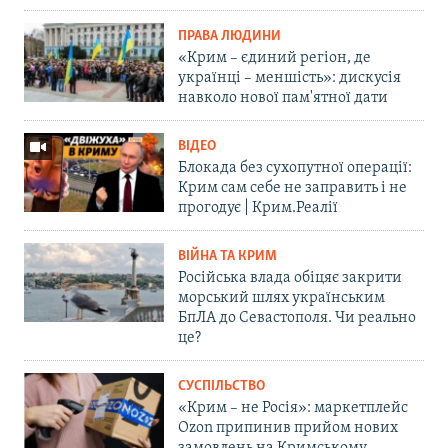
ПРАВА ЛЮДИНИ
«Крим – єдиний регіон, де
українці – меншість»: дискусія
навколо нової пам'ятної дати
ВІДЕО
Блокада без сухопутної операції:
Крим сам себе не заправить і не
прогодує | Крим.Реалії
ВІЙНА ТА КРИМ
Російська влада обіцяє закрити
морський шлях українським
БпЛА до Севастополя. Чи реально
це?
СУСПІЛЬСТВО
«Крим – не Росія»: маркетплейс
Ozon припинив прийом нових
замовлень на Кримському