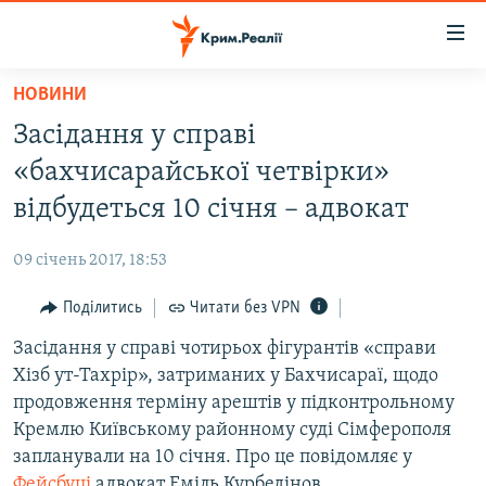
Доступність
посилання
Перейти
НОВИНИ
до
НОВИНИ
Засідання у справі
основного
ВОДА.КРИМ
матеріалу
«бахчисарайської четвірки»
ВІДЕО ТА ФОТО
Перейти
відбудеться 10 січня – адвокат
до
ПОЛІТИКА
основної
09 січень 2017, 18:53
БЛОГИ
навігації
Перейти
Поділитись
Читати без VPN
ПОГЛЯД
до
Засідання у справі чотирьох фігурантів «справи
ІНТЕРВ'Ю
пошуку
Хізб ут-Тахрір», затриманих у Бахчисараї, щодо
ВСЕ ЗА ДЕНЬ
продовження терміну арештів у підконтрольному
СПЕЦПРОЕКТИ
Кремлю Київському районному суді Сімферополя
запланували на 10 січня. Про це повідомляє у
ЯК ОБІЙТИ БЛОКУВАННЯ
ДЕПОРТАЦІЯ
Фейсбуці
адвокат Еміль Курбедінов.