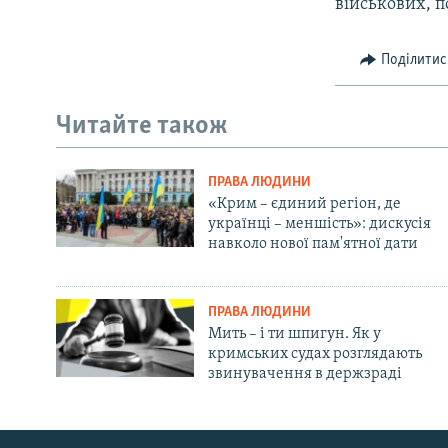
військових, п
Поділитис
Читайте також
ПРАВА ЛЮДИНИ
«Крим – єдиний регіон, де
українці – меншість»: дискусія
навколо нової пам'ятної дати
ПРАВА ЛЮДИНИ
Мить – і ти шпигун. Як у
кримських судах розглядають
звинувачення в держзраді
Русский