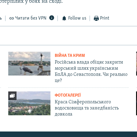
отерпілих у боях на сході.
ь
Читати без VPN
Follow us
Print
ВІЙНА ТА КРИМ
Російська влада обіцяє закрити
морський шлях українським
БпЛА до Севастополя. Чи реально
це?
ФОТОГАЛЕРЕЇ
Краса Сімферопольського
водосховища та занедбаність
довкола