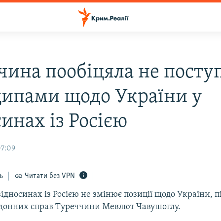
чина пообіцяла не посту
ипами щодо України у
инах із Росією
07:09
ь
Читати без VPN
ідносинах із Росією не змінює позиції щодо України, 
рдонних справ Туреччини Мевлют Чавушоглу.