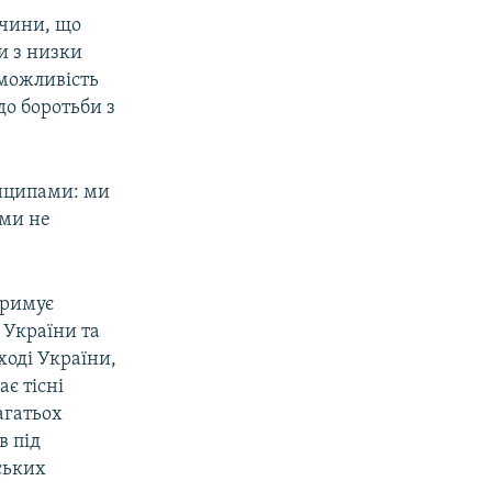
ччини, що
и з низки
 можливість
до боротьби з
инципами: ми
 ми не
тримує
 України та
ході України,
є тісні
агатьох
в під
ських