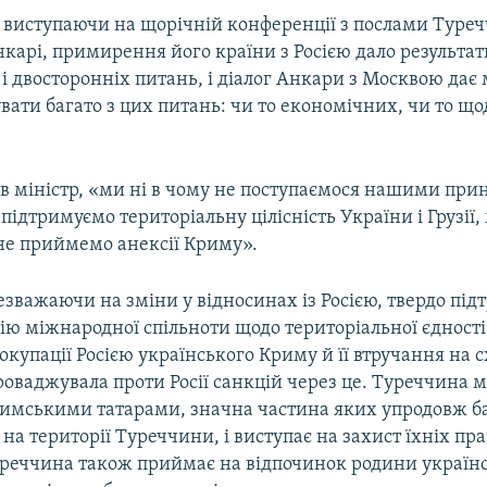
н, виступаючи на щорічній конференції з послами Туре
нкарі, примирення його країни з Росією дало результат
і двосторонніх питань, і діалог Анкари з Москвою дає
ати багато з цих питань: чи то економічних, чи то що
ив міністр, «ми ні в чому не поступаємося нашими пр
 підтримуємо територіальну цілісність України і Грузії,
не приймемо анексії Криму».
зважаючи на зміни у відносинах із Росією, твердо під
ію міжнародної спільноти щодо територіальної єдності
окупації Росією українського Криму й її втручання на с
роваджувала проти Росії санкцій через це. Туреччина ма
римськими татарами, значна частина яких упродовж б
і на території Туреччини, і виступає на захист їхніх пра
уреччина також приймає на відпочинок родини україн