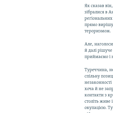
ВІДЕОУРОКИ «ELIFBE»
Як сказав ві
СВІДЧЕННЯ ОКУПАЦІЇ
зібралися в А
регіональних 
УКРАЇНСЬКА ПРОБЛЕМА КРИМУ
прямо вирішув
ІНФОГРАФІКА
тероризмом.
Але, наголос
й далі рішуче
приймаємо і 
Туреччина, не
спільну позиц
незаконності 
хоча й не зап
контакти з к
століть живе 
окупацією. Т