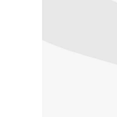
ВІДЕОУРОКИ «ELIFBE»
СВІДЧЕННЯ ОКУПАЦІЇ
УКРАЇНСЬКА ПРОБЛЕМА КРИМУ
ІНФОГРАФІКА