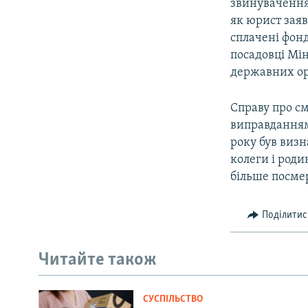
звинувачення
як юрист заяв
сплачені фонд
посадовці Мін
державних орг
Справу про см
виправданням
року був визн
колеги і род
більше посме
Поділитис
Читайте також
СУСПІЛЬСТВО