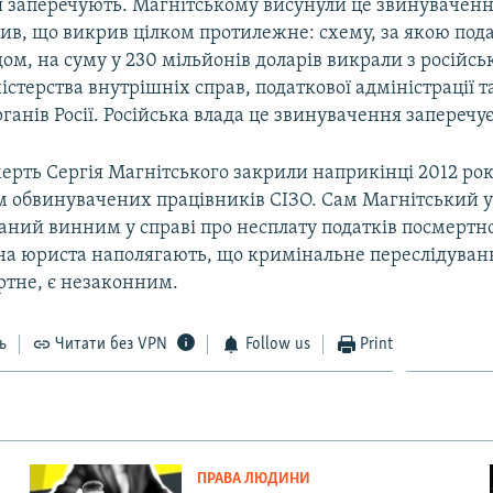
 заперечують. Магнітському висунули це звинувачення
ив, що викрив цілком протилежне: схему, за якою под
ом, на суму у 230 мільйонів доларів викрали з російс
істерства внутрішніх справ, податкової адміністрації 
анів Росії. Російська влада це звинувачення заперечує
ерть Сергія Магнітського закрили наприкінці 2012 ро
 обвинувачених працівників СІЗО. Сам Магнітський у
аний винним у справі про несплату податків посмертн
ина юриста наполягають, що кримінальне переслідуван
ртне, є незаконним.
ь
Читати без VPN
Follow us
Print
ПРАВА ЛЮДИНИ