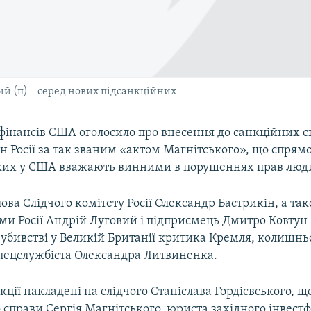
ий (п) – серед нових підсанкційних
 фінансів США оголосило про внесення до санкційних с
н Росії за так званим «актом Магнітського», що спря
яких у США вважають винними в порушеннях прав люд
лова Слідчого комітету Росії Олександр Бастрикін, а та
ми Росії Андрій Луговий і підприємець Дмитро Ковтун 
 убивстві у Великій Британії критика Кремля, колишнь
спецслужбіста Олександра Литвиненка.
нкції накладені на слідчого Станіслава Гордієвського, щ
 справи Сергія Магнітського, юриста західного інвест