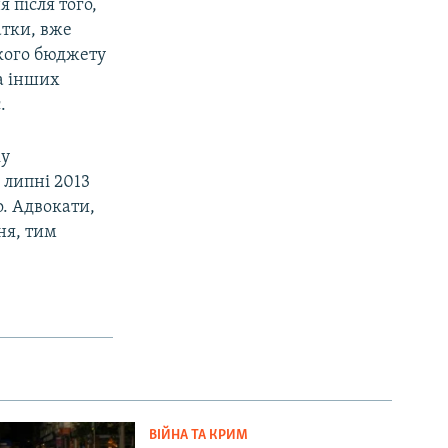
 після того,
атки, вже
ького бюджету
та інших
.
ку
 липні 2013
о. Адвокати,
ня, тим
ВІЙНА ТА КРИМ