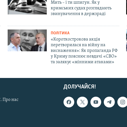
Мить – і ти шпигун. Як у
кримських судах розглядають
звинувачення в держзраді
ПОЛІТИКА
«Короткострокова акція
перетворилася на війну на
виснаження»: Як пропаганда РФ
у Криму пояснює невдачі «СВО»
та залякує «мінними атаками»
ДОЛУЧАЙСЯ!
. Про нас