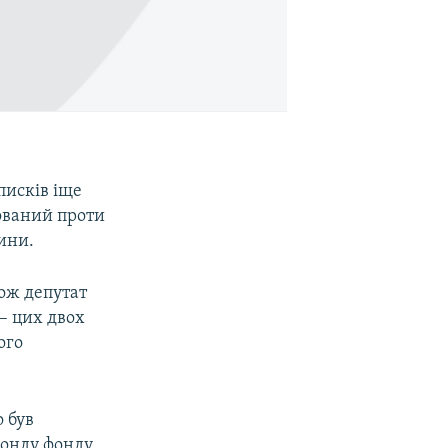
писків іще
мований проти
ини.
кож депутат
– цих двох
ого
о був
фонду фонду