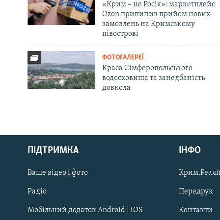
«Крим – не Росія»: маркетплейс
Ozon припинив прийом нових
замовлень на Кримському
півострові
ФОТОГАЛЕРЕЇ
Краса Сімферопольського
водосховища та занедбаність
довкола
Русский
ПІДТРИМКА
ІНФО
Qırımtatar
Ваше відео і фото
Крим.Реалії
ДОЛУЧАЙСЯ!
Радіо
Передрук
Мобільний додаток Android | iOS
Контакти