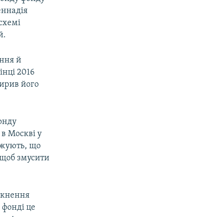
еннадія
 схемі
й.
ення й
інці 2016
ширив його
онду
 в Москві у
джують, що
 щоб змусити
икнення
 фонді це