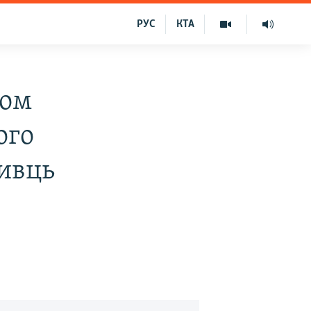
РУС
КТА
том
ого
бивць