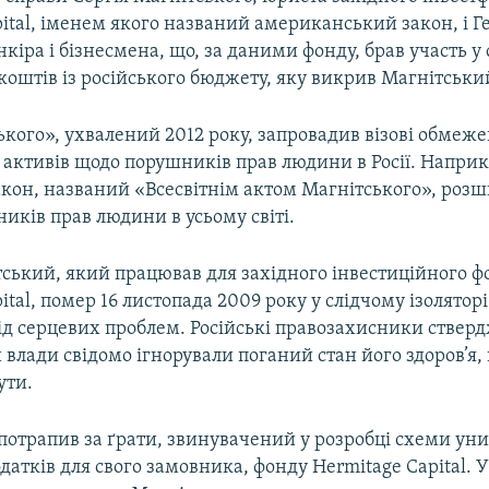
ital, іменем якого названий американський закон, і Г
нкіра і бізнесмена, що, за даними фонду, брав участь у
оштів із російського бюджету, яку викрив Магнітськи
кого», ухвалений 2012 року, запровадив візові обмеж
активів щодо порушників прав людини в Росії. Наприк
акон, названий «Всесвітнім актом Магнітського», роз
иків прав людини в усьому світі.
тський, який працював для західного інвестиційного ф
ital, помер 16 листопада 2009 року у слідчому ізоляторі
 від серцевих проблем. Російські правозахисники ствер
влади свідомо ігнорували поганий стан його здоров’я,
ути.
потрапив за ґрати, звинувачений у розробці схеми ун
датків для свого замовника, фонду Hermitage Capital. У