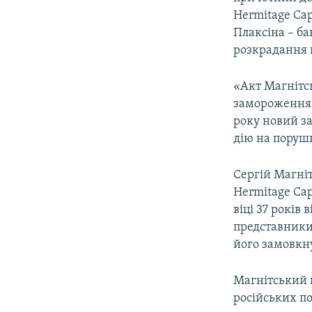
Hermitage Cap
Плаксіна – ба
розкрадання к
«Акт Магнітсь
замороження 
року новий з
дію на порушн
Сергій Магні
Hermitage Cap
віці 37 років
представники 
його замовкн
Магнітський 
російських по