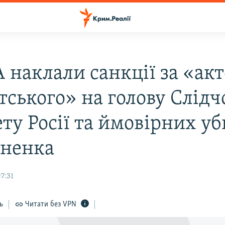
 наклали санкції за «ак
тського» на голову Слідч
ету Росії та ймовірних у
ненка
07:31
ь
Читати без VPN