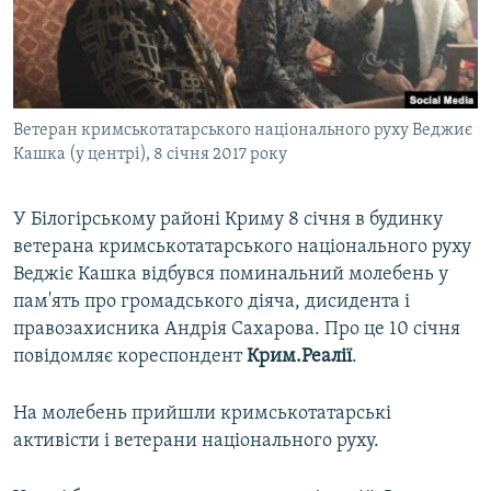
ВІДЕОУРОКИ «ELIFBE»
Русский
СВІДЧЕННЯ ОКУПАЦІЇ
Qırımtatar
УКРАЇНСЬКА ПРОБЛЕМА КРИМУ
Ветеран кримськотатарського національного руху Веджиє
ДОЛУЧАЙСЯ!
ІНФОГРАФІКА
Кашка (у центрі), 8 січня 2017 року
У Білогірському районі Криму 8 січня в будинку
Усі сайти RFE/RL
ветерана кримськотатарського національного руху
Веджіє Кашка відбувся поминальний молебень у
пам'ять про громадського діяча, дисидента і
правозахисника Андрія Сахарова. Про це 10 січня
повідомляє кореспондент
Крим.Реалії
.
На молебень прийшли кримськотатарські
активісти і ветерани національного руху.