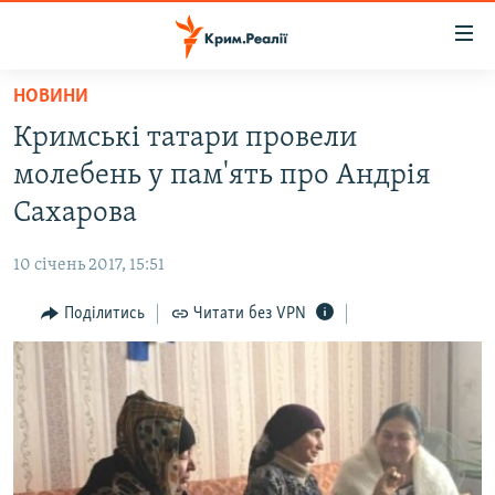
Доступність
посилання
Перейти
НОВИНИ
до
НОВИНИ
Кримські татари провели
основного
ВОДА.КРИМ
матеріалу
молебень у пам'ять про Андрія
ВІДЕО ТА ФОТО
Перейти
Сахарова
до
ПОЛІТИКА
основної
10 січень 2017, 15:51
БЛОГИ
навігації
Перейти
Поділитись
Читати без VPN
ПОГЛЯД
до
ІНТЕРВ'Ю
пошуку
ВСЕ ЗА ДЕНЬ
СПЕЦПРОЕКТИ
ЯК ОБІЙТИ БЛОКУВАННЯ
ДЕПОРТАЦІЯ