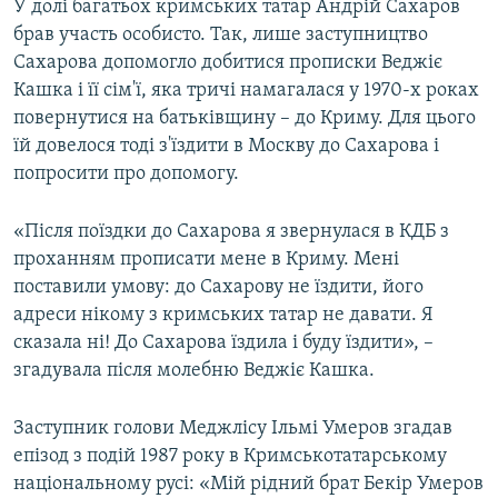
У долі багатьох кримських татар Андрій Сахаров
брав участь особисто. Так, лише заступництво
Сахарова допомогло добитися прописки Веджіє
Кашка і її сім'ї, яка тричі намагалася у 1970-х роках
повернутися на батьківщину – до Криму. Для цього
їй довелося тоді з'їздити в Москву до Сахарова і
попросити про допомогу.
«Після поїздки до Сахарова я звернулася в КДБ з
проханням прописати мене в Криму. Мені
поставили умову: до Сахарову не їздити, його
адреси нікому з кримських татар не давати. Я
сказала ні! До Сахарова їздила і буду їздити», –
згадувала після молебню Веджіє Кашка.
Заступник голови Меджлісу Ільмі Умеров згадав
епізод з подій 1987 року в Кримськотатарському
національному русі: «Мій рідний брат Бекір Умеров