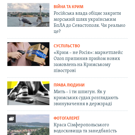
ВІЙНА ТА КРИМ
Російська влада обіцяє закрити
морський шлях українським
БпЛА до Севастополя. Чи реально
це?
СУСПІЛЬСТВО
«Крим – не Росія»: маркетплейс
Ozon припинив прийом нових
замовлень на Кримському
півострові
ПРАВА ЛЮДИНИ
Мить – і ти шпигун. Як у
кримських судах розглядають
звинувачення в держзраді
ФОТОГАЛЕРЕЇ
Краса Сімферопольського
водосховища та занедбаність