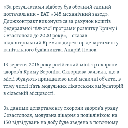
ВІДЕОУРОКИ «ELIFBE»
«За результатами відбору був обраний єдиний
Русский
постачальник – ВАТ «345 механічний завод».
СВІДЧЕННЯ ОКУПАЦІЇ
Qırımtatar
Держконтракт виконується за рахунок коштів
УКРАЇНСЬКА ПРОБЛЕМА КРИМУ
федеральної цільової програми розвитку Криму і
Севастополя до 2020 року», – сказав
ДОЛУЧАЙСЯ!
ІНФОГРАФІКА
підконтрольний Кремлю директор департаменту
капітального будівництва Андрій Попов.
Усі сайти RFE/RL
13 вересня 2016 року російський міністр охорони
здоров'я Криму Вероніка Скворцова заявила, що в
місті збудують принципово нові медичні об'єкти, в
тому числі п'ять модульних лікарських амбулаторій
в сільській місцевості.
За даними департаменту охорони здоров'я уряду
Севастополя, модульна лікарня з поліклінікою на
150 відвідувань на добу буде зведена в поточному