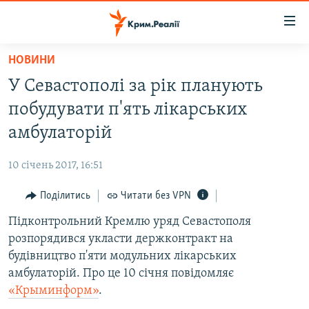
Доступність
посилання
Перейти
НОВИНИ
до
НОВИНИ
У Севастополі за рік планують
основного
ВОДА.КРИМ
матеріалу
побудувати п'ять лікарських
ВІДЕО ТА ФОТО
Перейти
амбулаторій
до
ПОЛІТИКА
основної
10 січень 2017, 16:51
БЛОГИ
навігації
Перейти
Поділитись
Читати без VPN
ПОГЛЯД
до
Підконтрольний Кремлю уряд Севастополя
ІНТЕРВ'Ю
пошуку
розпорядився укласти держконтракт на
ВСЕ ЗА ДЕНЬ
будівництво п'яти модульних лікарських
СПЕЦПРОЕКТИ
амбулаторій. Про це 10 січня повідомляє
«Крыминформ»
.
ЯК ОБІЙТИ БЛОКУВАННЯ
ДЕПОРТАЦІЯ