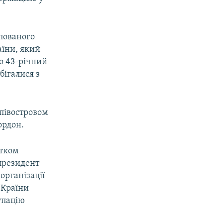
пованого
аїни, який
що 43-річний
бігалися з
 півостровом
ордон.
атком
 президент
організації
 Країни
упацію