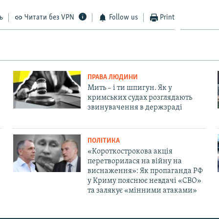
ь
Читати без VPN
Follow us
Print
ПРАВА ЛЮДИНИ
Мить – і ти шпигун. Як у
кримських судах розглядають
звинувачення в держзраді
ПОЛІТИКА
«Короткострокова акція
перетворилася на війну на
виснаження»: Як пропаганда РФ
у Криму пояснює невдачі «СВО»
та залякує «мінними атаками»