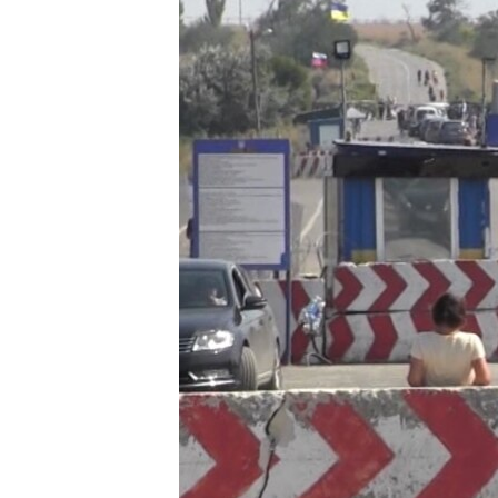
ВІДЕОУРОКИ «ELIFBE»
СВІДЧЕННЯ ОКУПАЦІЇ
УКРАЇНСЬКА ПРОБЛЕМА КРИМУ
ІНФОГРАФІКА