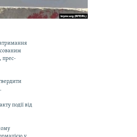
затримання
ксованим
 прес-
дтвердити
.
кту події від
ному
формацією у