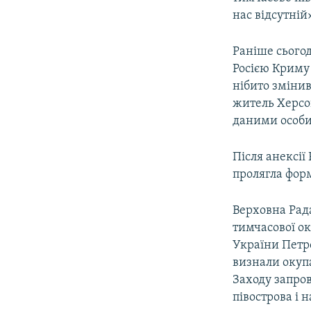
нас відсутній
Раніше сього
Росією Криму
нібито змінив
житель Херсон
даними особи,
Після анексії
пролягла фор
Верховна Рада
тимчасової ок
України Петр
визнали окупа
Заходу запро
півострова і 