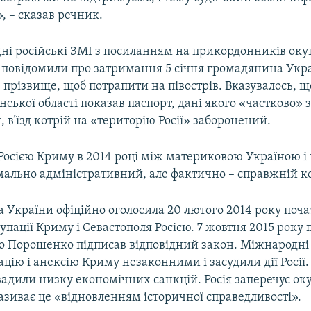
», – сказав речник.
дні російські ЗМІ з посиланням на прикордонників оку
 повідомили про затримання 5 січня громадянина Укр
 прізвище, щоб потрапити на півострів. Вказувалось, 
ської області показав паспорт, дані якого «частково» з
 в’їзд котрій на «територію Росії» заборонений.
 Росією Криму в 2014 році між материковою Україною і
мально адміністративний, але фактично – справжній к
 України офіційно оголосила 20 лютого 2014 року поч
упації Криму і Севастополя Росією. 7 жовтня 2015 року
о Порошенко підписав відповідний закон. Міжнародні 
цію і анексію Криму незаконними і засудили дії Росії.
вадили низку економічних санкцій. Росія заперечує ок
називає це «відновленням історичної справедливості».