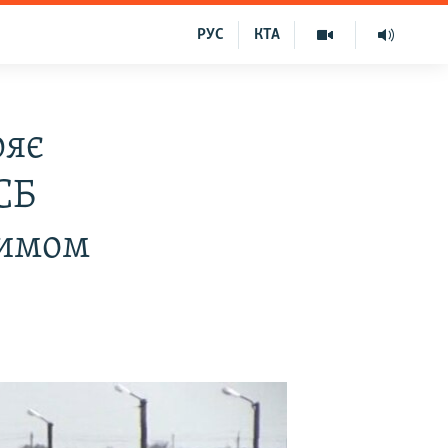
РУС
КТА
ряє
СБ
римом