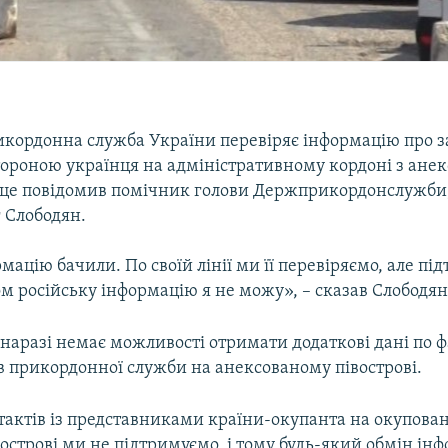
кордонна служба України перевіряє інформацію про 
тороною українця на адміністративному кордоні з ане
це повідомив помічник голови Держприкордонслужби,
 Слободян.
ацію бачили. По своїй лінії ми її перевіряємо, але пі
м російську інформацію я не можу», – сказав Слободян
 наразі немає можливості отримати додаткові дані по фа
в прикордонної служби на анексованому півострові.
актів із представниками країни-окупанта на окупова
острові ми не підтримуємо, і тому будь-який обмін ін