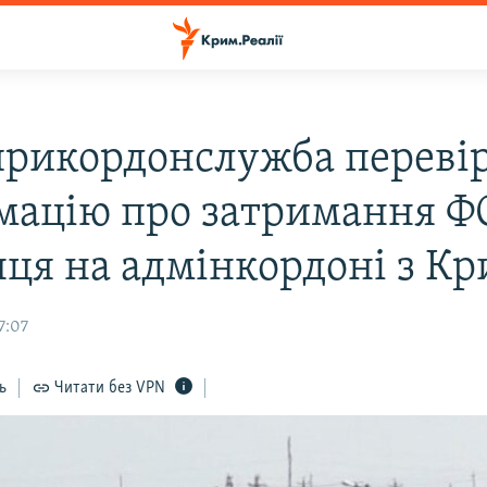
рикордонслужба переві
мацію про затримання Ф
нця на адмінкордоні з К
7:07
ь
Читати без VPN