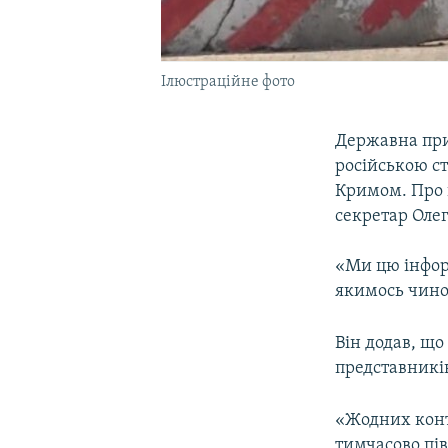
Ілюстраційне фото
Державна при
російською с
Кримом. Про 
секретар Олег
«Ми цю інформ
якимось чино
Він додав, що
представникі
«Жодних конт
тимчасово пів