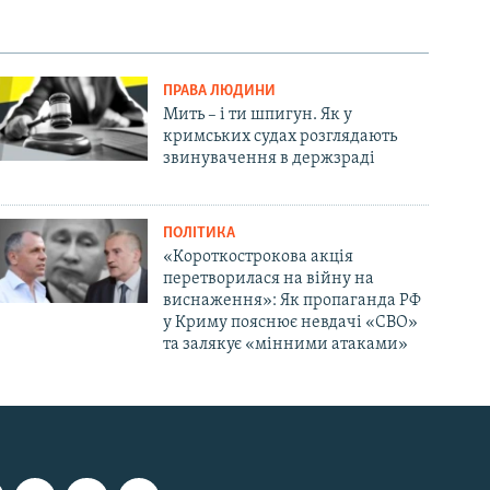
ПРАВА ЛЮДИНИ
Мить – і ти шпигун. Як у
кримських судах розглядають
звинувачення в держзраді
ПОЛІТИКА
«Короткострокова акція
перетворилася на війну на
виснаження»: Як пропаганда РФ
у Криму пояснює невдачі «СВО»
та залякує «мінними атаками»