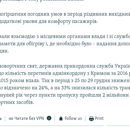
 погіршення погодних умов в період різдвяних вихідни
додаткові умови для комфорту пасажирів.
вали взаємодію з місцевими органами влади і зі служб
амети для обігріву і, де необхідно було – надання доп
дян.
новорічних свят, державна прикордонна служба Украї
о кількість перетинів адмінкордону з Кримом за 2016 
2015 роком впала. Так в період з 25 по 29 грудня знижен
о відзначено на 24%, а на 33% знизилася кількість тр
инулий рік через пункти пропуску пройшли 2 мільйони 6
ртних засобів.
ь
Читати без VPN
Follow us
Print