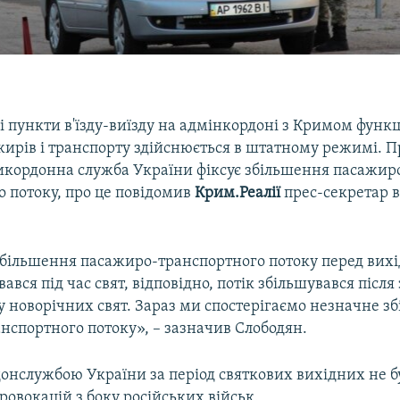
і пункти в'їзду-виїзду на адмінкордоні з Кримом функ
жирів і транспорту здійснюється в штатному режимі. 
кордонна служба України фіксує збільшення пасажир
о потоку, про це повідомив
Крим.Реалії
прес-секретар в
більшення пасажиро-транспортного потоку перед вихі
ався під час свят, відповідно, потік збільшувався післ
у новорічних свят. Зараз ми спостерігаємо незначне з
нспортного потоку», – зазначив Слободян.
нслужбою України за період святкових вихідних не б
ровокацій з боку російських військ.