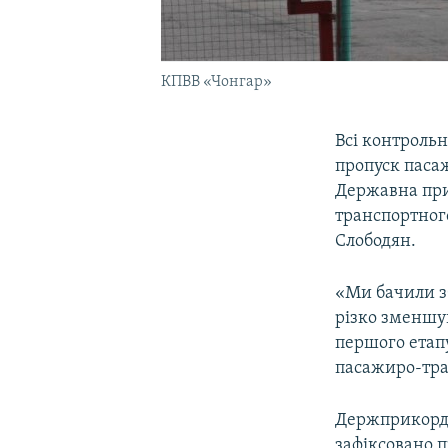
КПВВ «Чонгар»
Всі контрольн
пропуск паса
Державна при
транспортног
Слободян.
«Ми бачили з
різко зменшув
першого етап
пасажиро-тра
Держприкордо
зафіксовано п