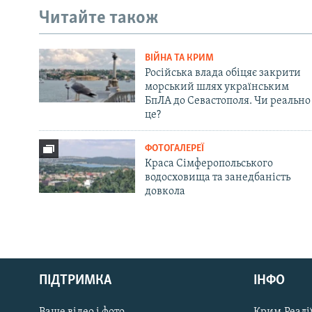
Читайте також
ВІЙНА ТА КРИМ
Російська влада обіцяє закрити
морський шлях українським
БпЛА до Севастополя. Чи реально
це?
ФОТОГАЛЕРЕЇ
Краса Сімферопольського
водосховища та занедбаність
довкола
Русский
ПІДТРИМКА
ІНФО
Qırımtatar
Ваше відео і фото
Крим.Реалії