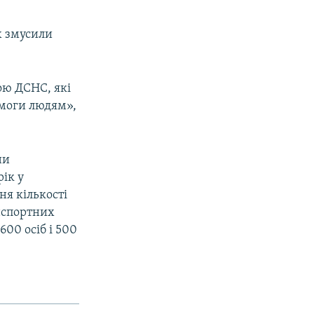
х змусили
ою ДСНС, які
омоги людям»,
ни
рік у
ня кількості
анспортних
00 осіб і 500