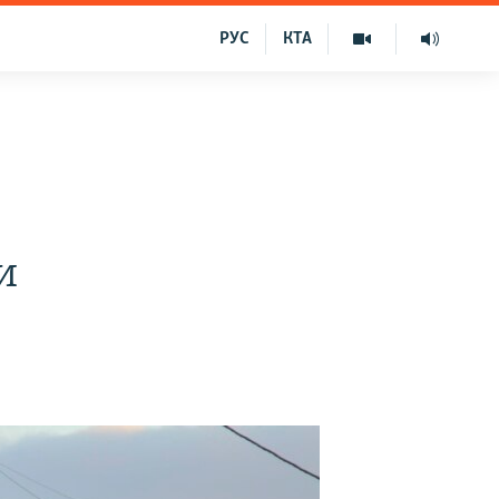
РУС
КТА
и