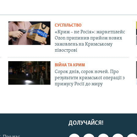
СУСПІЛЬСТВО
«Крим – не Росія»: маркетплейс
Ozon припинив прийом нових
замовлень на Кримському
півострові
ВІЙНА ТА КРИМ
Сорок днів, сорок ночей. Про
результати кримської операції з
примусу Росії до миру
ДОЛУЧАЙСЯ!
. Про нас