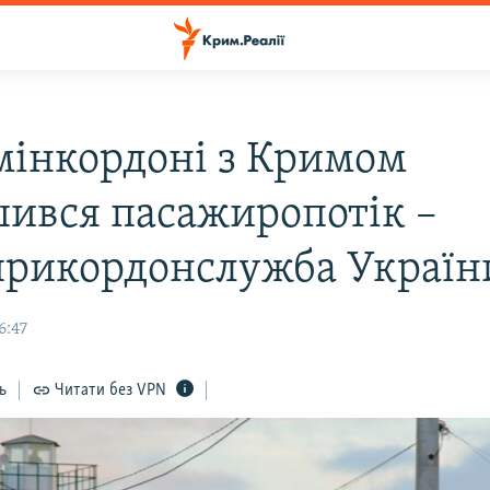
мінкордоні з Кримом
шився пасажиропотік –
рикордонслужба Україн
6:47
ь
Читати без VPN