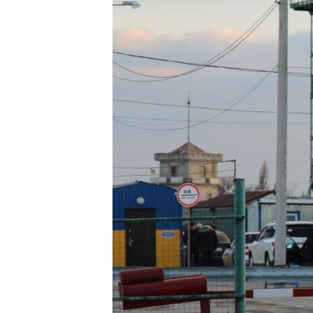
ВІДЕОУРОКИ «ELIFBE»
СВІДЧЕННЯ ОКУПАЦІЇ
УКРАЇНСЬКА ПРОБЛЕМА КРИМУ
ІНФОГРАФІКА