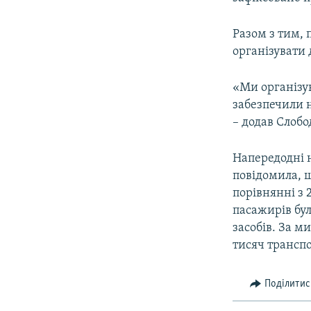
Разом з тим,
організувати 
«Ми організу
забезпечили н
– додав Слобо
Напередодні 
повідомила, щ
порівнянні з 
пасажирів бул
засобів. За м
тисяч транспо
Поділитис