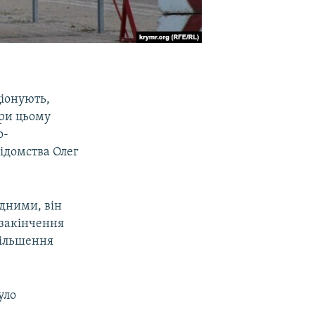
ціонують,
При цьому
о-
ідомства Олег
дними, він
я закінчення
більшення
уло