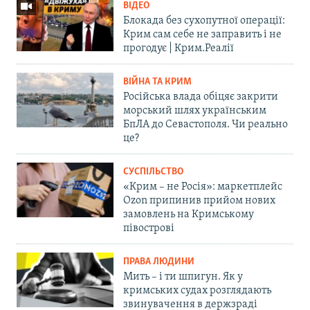
ВІДЕО
Блокада без сухопутної операції:
Крим сам себе не заправить і не
прогодує | Крим.Реалії
ВІЙНА ТА КРИМ
Російська влада обіцяє закрити
морський шлях українським
БпЛА до Севастополя. Чи реально
це?
СУСПІЛЬСТВО
«Крим – не Росія»: маркетплейс
Ozon припинив прийом нових
замовлень на Кримському
півострові
ПРАВА ЛЮДИНИ
Мить – і ти шпигун. Як у
кримських судах розглядають
звинувачення в держзраді