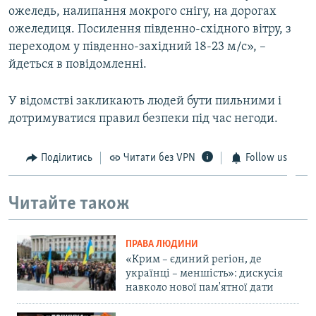
ожеледь, налипання мокрого снігу, на дорогах
ВІДЕОУРОКИ «ELIFBE»
Русский
ожеледиця. Посилення південно-східного вітру, з
СВІДЧЕННЯ ОКУПАЦІЇ
переходом у південно-західний 18-23 м/с», –
Qırımtatar
йдеться в повідомленні.
УКРАЇНСЬКА ПРОБЛЕМА КРИМУ
ДОЛУЧАЙСЯ!
ІНФОГРАФІКА
У відомстві закликають людей бути пильними і
дотримуватися правил безпеки під час негоди.
Усі сайти RFE/RL
Поділитись
Читати без VPN
Follow us
Читайте також
ПРАВА ЛЮДИНИ
«Крим – єдиний регіон, де
українці – меншість»: дискусія
навколо нової пам'ятної дати