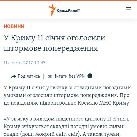
Доступність
посилання
Перейти
НОВИНИ
до
НОВИНИ
У Криму 11 січня оголосили
основного
ВОДА.КРИМ
матеріалу
штормове попередження
ВІДЕО ТА ФОТО
Перейти
до
11 січень 2017, 10:47
ПОЛІТИКА
основної
БЛОГИ
Поділитись
Читати без VPN
навігації
Перейти
ПОГЛЯД
У Криму 11 січня у зв'язку зі складними погодними
до
умовами оголосили штормове попередження. Про
ІНТЕРВ'Ю
пошуку
це повідомляє підконтрольне Кремлю МНС Криму.
ВСЕ ЗА ДЕНЬ
«У зв'язку з виходом південного циклону 11 січня в
СПЕЦПРОЕКТИ
Криму очікуються складні погодні умови: сильні
ЯК ОБІЙТИ БЛОКУВАННЯ
ДЕПОРТАЦІЯ
опади (дощ, мокрий сніг, сніг). А також туман,