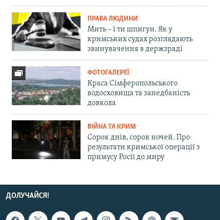
ПРАВА ЛЮДИНИ
Мить – і ти шпигун. Як у
кримських судах розглядають
звинувачення в держзраді
ФОТОГАЛЕРЕЇ
Краса Сімферопольського
водосховища та занедбаність
довкола
ВІЙНА ТА КРИМ
Сорок днів, сорок ночей. Про
результати кримської операції з
примусу Росії до миру
ДОЛУЧАЙСЯ!