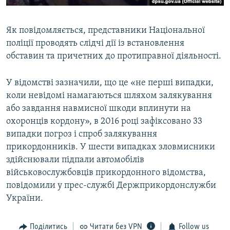
Як повідомляється, представники Національної
поліції проводять слідчі дії із встановлення
обставин та причетних до протиправної діяльності.
У відомстві зазначили, що це «не перші випадки,
коли невідомі намагаються шляхом залякування
або завдання навмисної шкоди вплинути на
охоронців кордону», в 2016 році зафіксовано 33
випадки погроз і спроб залякування
прикордонників. У шести випадках зловмисники
здійснювали підпали автомобілів
військовослужбовців прикордонного відомства,
повідомили у прес-службі Держприкордонслужби
України.
Поділитись
Читати без VPN
Follow us