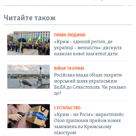
Читайте також
ПРАВА ЛЮДИНИ
«Крим – єдиний регіон, де
українці – меншість»: дискусія
навколо нової пам'ятної дати
ВІЙНА ТА КРИМ
Російська влада обіцяє закрити
морський шлях українським
БпЛА до Севастополя. Чи реально
це?
СУСПІЛЬСТВО
«Крим – не Росія»: маркетплейс
Ozon припинив прийом нових
замовлень на Кримському
півострові