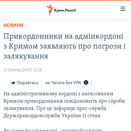
Доступність
посилання
Перейти
НОВИНИ
до
НОВИНИ
Прикордонники на адмінкордоні
основного
ВОДА.КРИМ
матеріалу
з Кримом заявляють про погрози і
ВІДЕО ТА ФОТО
Перейти
залякування
до
ПОЛІТИКА
основної
11 січень 2017, 11:13
БЛОГИ
навігації
Перейти
Поділитись
Читати без VPN
ПОГЛЯД
до
На адміністративному кордоні з анексованим
ІНТЕРВ'Ю
пошуку
Кримом прикордонники повідомляють про спроби
ВСЕ ЗА ДЕНЬ
залякування. Про це інформує прес-служба
СПЕЦПРОЕКТИ
Держприкордонслужби України 11 січня.
ЯК ОБІЙТИ БЛОКУВАННЯ
ДЕПОРТАЦІЯ