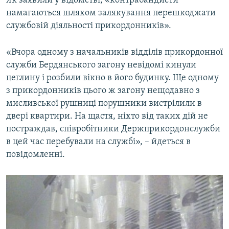
Як заявили у відомстві, «контрабандисти
ВІДЕОУРОКИ «ELIFBE»
намагаються шляхом залякування перешкоджати
Русский
службовій діяльності прикордонників».
СВІДЧЕННЯ ОКУПАЦІЇ
Qırımtatar
УКРАЇНСЬКА ПРОБЛЕМА КРИМУ
«Вчора одному з начальників відділів прикордонної
ДОЛУЧАЙСЯ!
служби Бердянського загону невідомі кинули
ІНФОГРАФІКА
цеглину і розбили вікно в його будинку. Ще одному
з прикордонників цього ж загону нещодавно з
мисливської рушниці порушники вистрілили в
Усі сайти RFE/RL
двері квартири. На щастя, ніхто від таких дій не
постраждав, співробітники Держприкордонслужби
в цей час перебували на службі», – йдеться в
повідомленні.