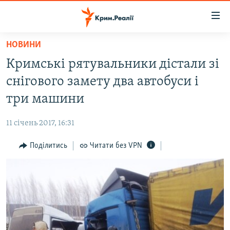
Доступність
посилання
Перейти
НОВИНИ
до
НОВИНИ
Кримські рятувальники дістали зі
основного
ВОДА.КРИМ
матеріалу
снігового замету два автобуси і
ВІДЕО ТА ФОТО
Перейти
три машини
до
ПОЛІТИКА
основної
11 січень 2017, 16:31
БЛОГИ
навігації
Перейти
Поділитись
Читати без VPN
ПОГЛЯД
до
ІНТЕРВ'Ю
пошуку
ВСЕ ЗА ДЕНЬ
СПЕЦПРОЕКТИ
ЯК ОБІЙТИ БЛОКУВАННЯ
ДЕПОРТАЦІЯ