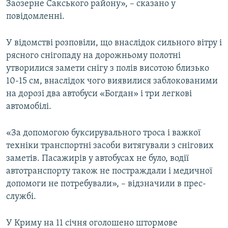
Заозерне Сакського району», – сказано у
повідомленні.
У відомстві розповіли, що внаслідок сильного вітру і
рясного снігопаду на дорожньому полотні
утворилися замети снігу з полів висотою близько
10-15 см, внаслідок чого виявилися заблокованими
на дорозі два автобуси «Богдан» і три легкові
автомобілі.
«За допомогою буксирувального троса і важкої
техніки транспортні засоби витягували з снігових
заметів. Пасажирів у автобусах не було, водії
автотранспорту також не постраждали і медичної
допомоги не потребували», – відзначили в прес-
службі.
У Криму на 11 січня оголошено штормове