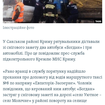
ВІДЕОУРОКИ «ELIFBE»
Русский
СВІДЧЕННЯ ОКУПАЦІЇ
Qırımtatar
УКРАЇНСЬКА ПРОБЛЕМА КРИМУ
Ілюстраційне фото
ДОЛУЧАЙСЯ!
ІНФОГРАФІКА
У Сакськом районі Криму рятувальники діставали
зі снігового замету два автобуси «Богдан» і три
Усі сайти RFE/RL
автомобілі. Про це повідомляє прес-служба
підконтрольного Кремлю МНС Криму.
«Рано вранці в службу порятунку надійшло
прохання про допомогу від водія маршрутного таксі
№8 по напряму «Евпаторія-Заозерне». Чоловік
повідомив, що керований ним автобус «Богдан»
застряг у сніговому заметі на дорозі «село Уютное –
село Молочне» у районі повороту на селище