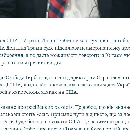
ол США в Україні Джон Гербст не має сумнівів, що об
А Дональд Трамп буде підсилювати американську арм
озброєння, а це дасть можливість говорити з Китаєм чи
 разі їхніх агресивних дій.
діо Свобода Гербст, що є нині директором Євразійськог
раді США, додав: він також вважає важливим для Укра
осії в хакерських атаках на США.
сказано про російських хакерів. Це добре, що він визна
таками стоїть Росія. Приємно чути від нього, що за ча
 Росія буде більше поважати США. Це позитивні речі, і
 – заявив Гербст про виступ Трампа на його першій пре