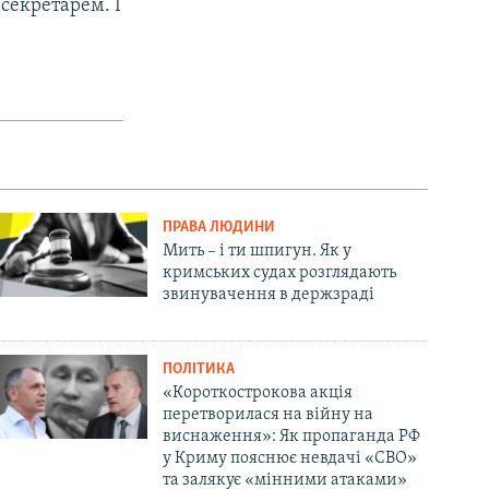
секретарем. І
ПРАВА ЛЮДИНИ
Мить – і ти шпигун. Як у
кримських судах розглядають
звинувачення в держзраді
ПОЛІТИКА
«Короткострокова акція
перетворилася на війну на
виснаження»: Як пропаганда РФ
у Криму пояснює невдачі «СВО»
та залякує «мінними атаками»