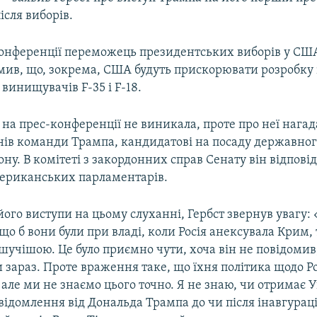
ісля виборів.
конференції переможець президентських виборів у СШ
мив, що, зокрема, США будуть прискорювати розробку 
винищувачів F-35 і F-18.
на прес-конференції не виникала, проте про неї нагад
нів команди Трампа, кандидатові на посаду державног
ону. В комітеті з закордонних справ Сенату він відпові
ериканських парламентарів.
го виступи на цьому слуханні, Гербст звернув увагу: 
що б вони були при владі, коли Росія анексувала Крим, 
шучішою. Це було приємно чути, хоча він не повідомив
 зараз. Проте враження таке, що їхня політика щодо Ро
 але ми не знаємо цього точно. Я не знаю, чи отримає 
ідомлення від Дональда Трампа до чи після інавгурації