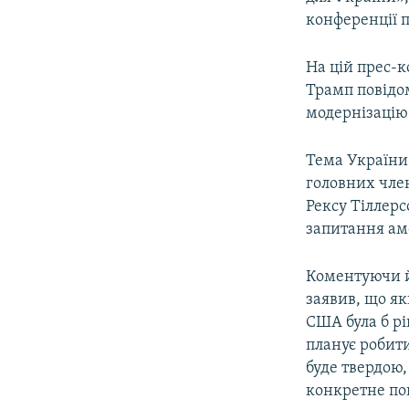
конференції п
На цій прес-
Трамп повідо
модернізацію 
Тема України 
головних чле
Рексу Тіллерс
запитання ам
Коментуючи йо
заявив, що як
США була б рі
планує робити
буде твердою,
конкретне пов