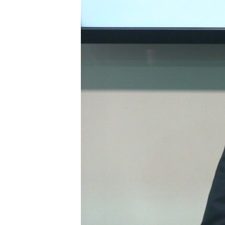
ВІДЕОУРОКИ «ELIFBE»
СВІДЧЕННЯ ОКУПАЦІЇ
УКРАЇНСЬКА ПРОБЛЕМА КРИМУ
ІНФОГРАФІКА