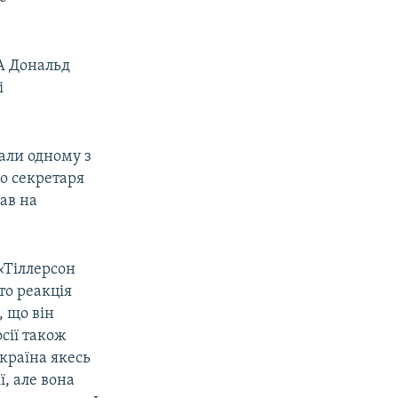
А Дональд
і
али одному з
о секретаря
дав на
«Тіллерсон
то реакція
, що він
сії також
Україна якесь
, але вона