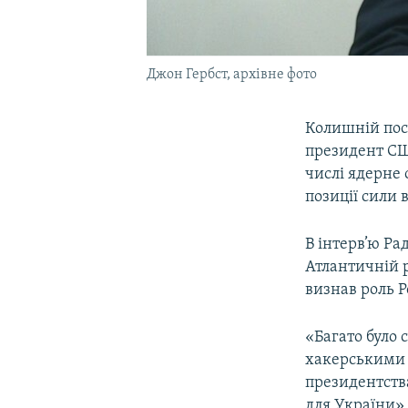
Джон Гербст, архівне фото
Колишній пос
президент СШ
числі ядерне 
позиції сили в
В інтерв’ю Ра
Атлантичній 
визнав роль Р
«Багато було 
хакерськими а
президентства
для України»,