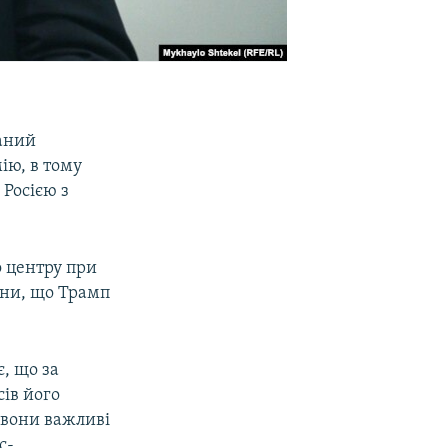
раний
ію, в тому
 Росією з
о центру при
їни, що Трамп
є, що за
сів його
 вони важливі
с-