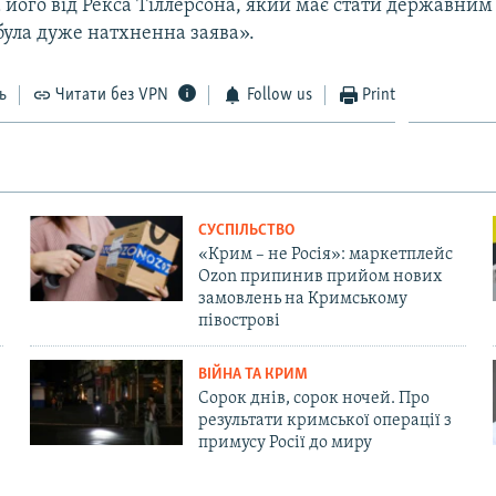
його від Рекса Тіллерсона, який має стати державним 
була дуже натхненна заява».
ь
Читати без VPN
Follow us
Print
СУСПІЛЬСТВО
«Крим – не Росія»: маркетплейс
Ozon припинив прийом нових
замовлень на Кримському
півострові
ВІЙНА ТА КРИМ
Сорок днів, сорок ночей. Про
результати кримської операції з
примусу Росії до миру