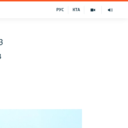
РУС
КТА
з
в