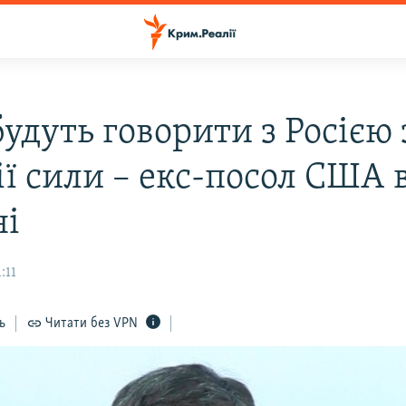
удуть говорити з Росією 
ії сили – екс-посол США 
ні
:11
ь
Читати без VPN