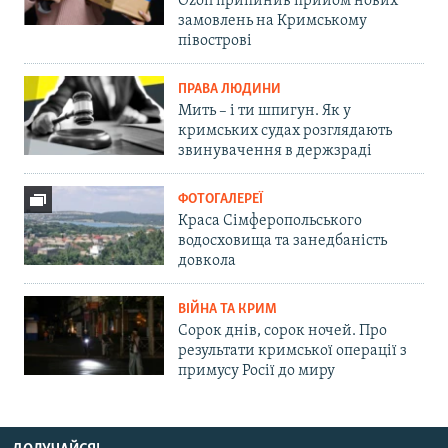
Ozon припинив прийом нових
замовлень на Кримському
півострові
ПРАВА ЛЮДИНИ
Мить – і ти шпигун. Як у
кримських судах розглядають
звинувачення в держзраді
ФОТОГАЛЕРЕЇ
Краса Сімферопольського
водосховища та занедбаність
довкола
ВІЙНА ТА КРИМ
Сорок днів, сорок ночей. Про
результати кримської операції з
примусу Росії до миру