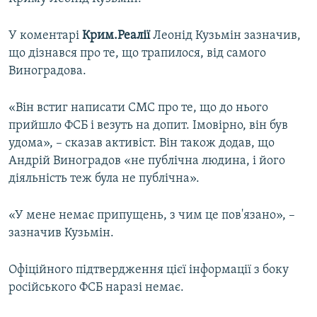
ВІДЕОУРОКИ «ELIFBE»
Русский
У коментарі
Крим.Реалії
Леонід Кузьмін зазначив,
СВІДЧЕННЯ ОКУПАЦІЇ
Qırımtatar
що дізнався про те, що трапилося, від самого
УКРАЇНСЬКА ПРОБЛЕМА КРИМУ
Виноградова.
ДОЛУЧАЙСЯ!
ІНФОГРАФІКА
«Він встиг написати СМС про те, що до нього
прийшло ФСБ і везуть на допит. Імовірно, він був
удома», – сказав активіст. Він також додав, що
Усі сайти RFE/RL
Андрій Виноградов «не публічна людина, і його
діяльність теж була не публічна».
«У мене немає припущень, з чим це пов'язано», –
зазначив Кузьмін.
Офіційного підтвердження цієї інформації з боку
російського ФСБ наразі немає.