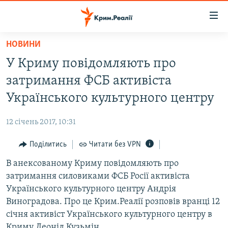
Доступність
посилання
Перейти
НОВИНИ
до
НОВИНИ
У Криму повідомляють про
основного
ВОДА.КРИМ
матеріалу
затримання ФСБ активіста
ВІДЕО ТА ФОТО
Перейти
Українського культурного центру
до
ПОЛІТИКА
основної
12 січень 2017, 10:31
БЛОГИ
навігації
Перейти
Поділитись
Читати без VPN
ПОГЛЯД
до
В анексованому Криму повідомляють про
ІНТЕРВ'Ю
пошуку
затримання силовиками ФСБ Росії активіста
ВСЕ ЗА ДЕНЬ
Українського культурного центру Андрія
СПЕЦПРОЕКТИ
Виноградова. Про це Крим.Реалії розповів вранці 12
січня активіст Українського культурного центру в
ЯК ОБІЙТИ БЛОКУВАННЯ
ДЕПОРТАЦІЯ
Криму Леонід Кузьмін.