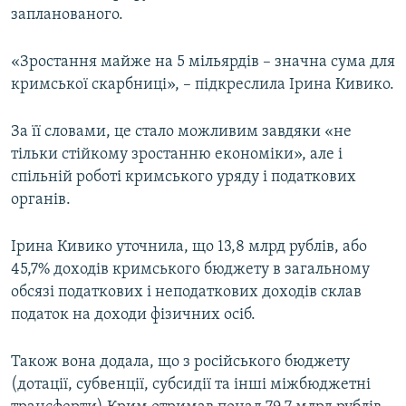
запланованого.
ВІДЕОУРОКИ «ELIFBE»
Русский
СВІДЧЕННЯ ОКУПАЦІЇ
«Зростання майже на 5 мільярдів – значна сума для
Qırımtatar
УКРАЇНСЬКА ПРОБЛЕМА КРИМУ
кримської скарбниці», – підкреслила Ірина Кивико.
ДОЛУЧАЙСЯ!
ІНФОГРАФІКА
За її словами, це стало можливим завдяки «не
тільки стійкому зростанню економіки», але і
спільній роботі кримського уряду і податкових
Усі сайти RFE/RL
органів.
Ірина Кивико уточнила, що 13,8 млрд рублів, або
45,7% доходів кримського бюджету в загальному
обсязі податкових і неподаткових доходів склав
податок на доходи фізичних осіб.
Також вона додала, що з російського бюджету
(дотації, субвенції, субсидії та інші міжбюджетні