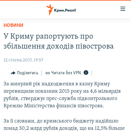
Доступність
посилання
Перейти
НОВИНИ
до
НОВИНИ
У Криму рапортують про
основного
ВОДА.КРИМ
матеріалу
збільшення доходів півострова
ВІДЕО ТА ФОТО
Перейти
до
12 січень 2017, 19:57
ПОЛІТИКА
основної
БЛОГИ
Поділитись
Читати без VPN
навігації
Перейти
ПОГЛЯД
За минулий рік надходження в казну Криму
до
перевищили показник 2015 року на 4,6 мільярдів
ІНТЕРВ'Ю
пошуку
рублів, стверджує прес-служба підконтрольного
ВСЕ ЗА ДЕНЬ
Кремлю Міністерства фінансів півострова.
СПЕЦПРОЕКТИ
За її словами, до кримського бюджету надійшло
ЯК ОБІЙТИ БЛОКУВАННЯ
ДЕПОРТАЦІЯ
понад 30,2 млрд рублів доходів, що на 12,5% більше