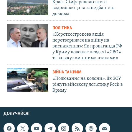
Краса Сімферопольського
водосховища та занедбаність
довкола
ПОЛІТИКА
«Короткострокова акція
перетворилася на війну на
виснаження»: Як пропаганда РФ
у Криму пояснює невдачі «СВО»
та залякує «мінними атаками»
ВІЙНА ТА КРИМ
«Полювання на колони». Як ЗСУ
ріжуть військову логістику Росії в
Криму
ДОЛУЧАЙСЯ!