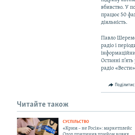
вбивство. У п
працює 50 фах
діяльність.
Павло Шереме
радіо і періо
інформаційни
Останні п’ять
радіо «Вести»
Поділитис
Читайте також
СУСПІЛЬСТВО
«Крим – не Росія»: маркетплейс
Ozon припинив прийом нових