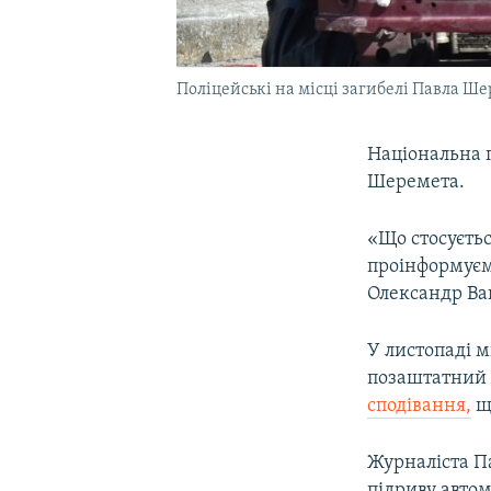
Поліцейські на місці загибелі Павла Ше
Національна 
Шеремета.
«Що стосуєтьс
проінформуємо
Олександр Ва
У листопаді м
позаштатний 
сподівання,
що
Журналіста П
підриву авто