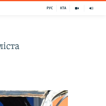
РУС
КТА
ліста