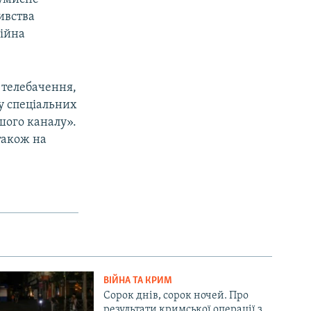
ивства
сійна
 телебачення,
лу спеціальних
шого каналу».
 також на
ВІЙНА ТА КРИМ
Сорок днів, сорок ночей. Про
результати кримської операції з