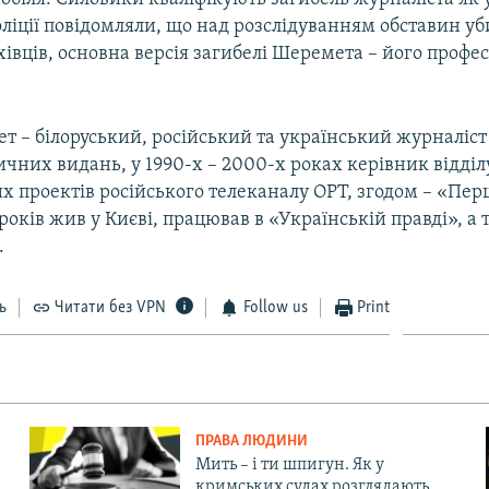
оліції повідомляли, що над розслідуванням обставин уб
івців, основна версія загибелі Шеремета – його профе
т – білоруський, російський та український журналіст
дичних видань, у 1990-х – 2000-х роках керівник відді
х проектів російського телеканалу ОРТ, згодом – «Пер
 років жив у Києві, працював в «Українській правді», а
.
ь
Читати без VPN
Follow us
Print
ПРАВА ЛЮДИНИ
Мить – і ти шпигун. Як у
кримських судах розглядають