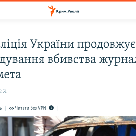
ліція України продовжує
ідування вбивства журна
мета
6:51
ь
Читати без VPN