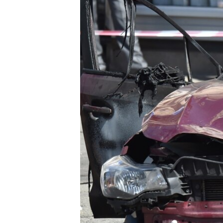
ВІДЕОУРОКИ «ELIFBE»
СВІДЧЕННЯ ОКУПАЦІЇ
УКРАЇНСЬКА ПРОБЛЕМА КРИМУ
ІНФОГРАФІКА