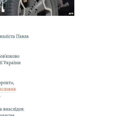
наліста Павла
ов’язково
ії України
фронт»,
исловив
.
а внаслідок
 умисне