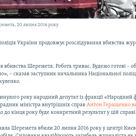
ремета, 20 липня 2016 року
поліція України продовжує розслідування вбивства жур
я вбивства Шеремета. Робота триває. Будемо готові – об
», – сказав заступник начальника Національної поліц
куленко.
инулого року народний депутат із фракції «Народний 
радник міністра внутрішніх справ
Антон Геращенко в
 до кінця року буде конкретний результат у цій справі
авла Шеремета вбили 20 липня 2016 року у центрі Києв
мобіля. Силовики кваліфікують загибель журналіста як