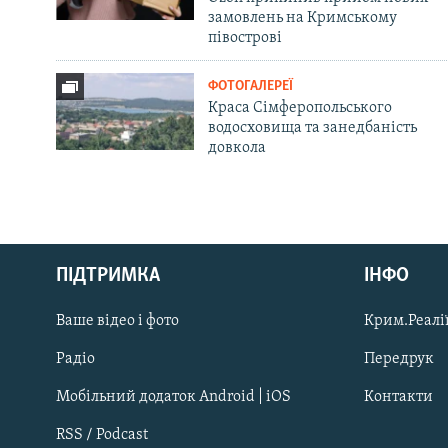
замовлень на Кримському
півострові
ФОТОГАЛЕРЕЇ
Краса Сімферопольського
водосховища та занедбаність
довкола
Русский
ПІДТРИМКА
ІНФО
Qırımtatar
Ваше відео і фото
Крим.Реалії
ДОЛУЧАЙСЯ!
Радіо
Передрук
Мобільний додаток Android | iOS
Контакти
RSS / Podcast