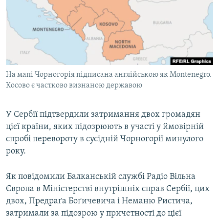
ВІДЕОУРОКИ «ELIFBE»
Русский
СВІДЧЕННЯ ОКУПАЦІЇ
Qırımtatar
УКРАЇНСЬКА ПРОБЛЕМА КРИМУ
ДОЛУЧАЙСЯ!
ІНФОГРАФІКА
На мапі Чорногорія підписана англійською як Montenegro.
Косово є частково визнаною державою
Усі сайти RFE/RL
У Сербії підтвердили затримання двох громадян
цієї країни, яких підозрюють в участі у ймовірній
спробі перевороту в сусідній Чорногорії минулого
року.
Як повідомили Балканській службі Радіо Вільна
Європа в Міністерстві внутрішніх справ Сербії, цих
двох, Предраґа Боґичевича і Неманю Ристича,
затримали за підозрою у причетності до цієї