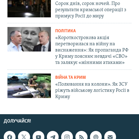
Сорок днів, сорок ночей. Про
результати кримської операції з
примусу Росії до миру
ПОЛІТИКА
«Короткострокова акція
перетворилася на війну на
виснаження»: Як пропаганда РФ
у Криму пояснює невдачі «СВО»
та залякує «мінними атаками»
ВІЙНА ТА КРИМ
«Полювання на колони». Як ЗСУ
ріжуть військову логістику Росії в
Криму
ДОЛУЧАЙСЯ!