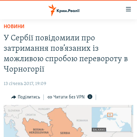
Доступність
посилання
Перейти
НОВИНИ
до
НОВИНИ
У Сербії повідомили про
основного
ВОДА.КРИМ
матеріалу
затримання пов’язаних із
ВІДЕО ТА ФОТО
Перейти
можливою спробою перевороту в
до
ПОЛІТИКА
Чорногорії
основної
БЛОГИ
навігації
13 січень 2017, 19:09
Перейти
ПОГЛЯД
до
Поділитись
Читати без VPN
ІНТЕРВ'Ю
пошуку
ВСЕ ЗА ДЕНЬ
СПЕЦПРОЕКТИ
ЯК ОБІЙТИ БЛОКУВАННЯ
ДЕПОРТАЦІЯ