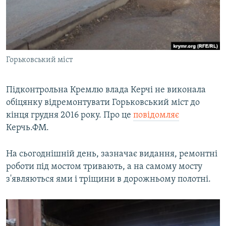
ВІДЕОУРОКИ «ELIFBE»
Русский
СВІДЧЕННЯ ОКУПАЦІЇ
Qırımtatar
УКРАЇНСЬКА ПРОБЛЕМА КРИМУ
Горьковський міст
ДОЛУЧАЙСЯ!
ІНФОГРАФІКА
Підконтрольна Кремлю влада Керчі не виконала
обіцянку відремонтувати Горьковський міст до
Усі сайти RFE/RL
кінця грудня 2016 року. Про це
повідомляє
Керчь.ФМ.
На сьогоднішній день, зазначає видання, ремонтні
роботи під мостом тривають, а на самому мосту
з'являються ями і тріщини в дорожньому полотні.