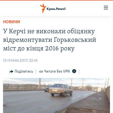
Доступність
посилання
Перейти
НОВИНИ
до
НОВИНИ
У Керчі не виконали обіцянку
основного
ВОДА.КРИМ
матеріалу
відремонтувати Горьковський
ВІДЕО ТА ФОТО
Перейти
міст до кінця 2016 року
до
ПОЛІТИКА
основної
13 січень 2017, 22:16
БЛОГИ
навігації
Перейти
Поділитись
Читати без VPN
ПОГЛЯД
до
ІНТЕРВ'Ю
пошуку
ВСЕ ЗА ДЕНЬ
СПЕЦПРОЕКТИ
ЯК ОБІЙТИ БЛОКУВАННЯ
ДЕПОРТАЦІЯ