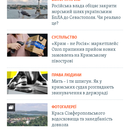
Російська влада обіцяє закрити
морський шлях українським
БпЛА до Севастополя. Чи реально
це?
СУСПІЛЬСТВО
«Крим – не Росія»: маркетплейс
Ozon припинив прийом нових
замовлень на Кримському
півострові
ПРАВА ЛЮДИНИ
Мить – і ти шпигун. Як у
кримських судах розглядають
звинувачення в держзраді
ФОТОГАЛЕРЕЇ
Краса Сімферопольського
водосховища та занедбаність
довкола