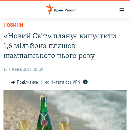
Доступність
посилання
Перейти
НОВИНИ
до
НОВИНИ
«Новий Світ» планує випустити
основного
ВОДА.КРИМ
матеріалу
1,6 мільйона пляшок
ВІДЕО ТА ФОТО
Перейти
шампанського цього року
до
ПОЛІТИКА
основної
15 січень 2017, 13:29
БЛОГИ
навігації
Перейти
Поділитись
Читати без VPN
ПОГЛЯД
до
ІНТЕРВ'Ю
пошуку
ВСЕ ЗА ДЕНЬ
СПЕЦПРОЕКТИ
ЯК ОБІЙТИ БЛОКУВАННЯ
ДЕПОРТАЦІЯ