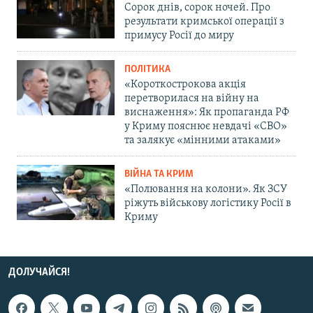
Сорок днів, сорок ночей. Про
результати кримської операції з
примусу Росії до миру
ПОЛІТИКА
«Короткострокова акція
перетворилася на війну на
виснаження»: Як пропаганда РФ
у Криму пояснює невдачі «СВО»
та залякує «мінними атаками»
ВІЙНА ТА КРИМ
«Полювання на колони». Як ЗСУ
ріжуть військову логістику Росії в
Криму
ДОЛУЧАЙСЯ!