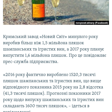
ВІДЕОУРОКИ «ELIFBE»
Русский
СВІДЧЕННЯ ОКУПАЦІЇ
Qırımtatar
УКРАЇНСЬКА ПРОБЛЕМА КРИМУ
ДОЛУЧАЙСЯ!
ІНФОГРАФІКА
Кримський завод «Новий Світ» минулого року
виробив більш ніж 1,5 мільйона пляшок
шампанських та ігристих вин, а 2017 року планує
Усі сайти RFE/RL
випустити 1,6 мільйона пляшок. Про це повідомляє
прес-служба підприємства.
«2016 року фактично вироблено 1520,3 тисячі
пляшок шампанських та ігристих вин, що вище
відповідного показника 2015 року на 2,8 відсотка
(41,3 тисячі пляшок). Прогнозні показники 2017
року щодо випуску шампанських та ігристих вин
складають 1600 тисяч пляшок», – ідеться в