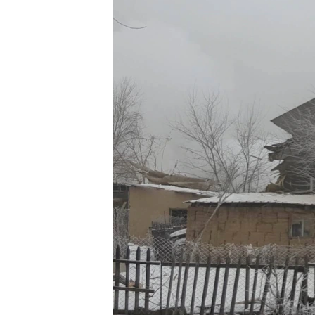
ВІДЕОУРОКИ «ELIFBE»
СВІДЧЕННЯ ОКУПАЦІЇ
УКРАЇНСЬКА ПРОБЛЕМА КРИМУ
ІНФОГРАФІКА