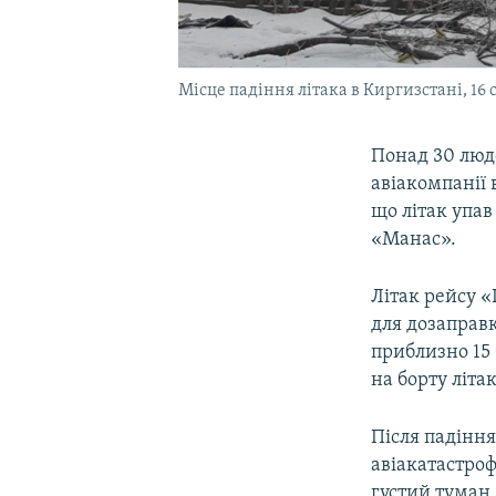
Місце падіння літака в Киргизстані, 16 
Понад 30 люде
авіакомпанії 
що літак упав
«Манас».
Літак рейсу 
для дозаправ
приблизно 15 
на борту літак
Після падіння
авіакатастроф
густий туман