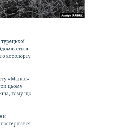
 турецької
ідомляється,
ого аеропорту
орту «Манас»
при цьому
лища, тому що
ини
спостерігався