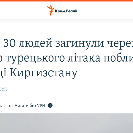
 30 людей загинули чере
ю турецького літака побл
ці Киргизстану
0:53
ь
Читати без VPN