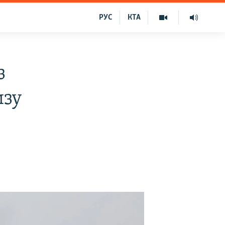
РУС
КТА
з
изу