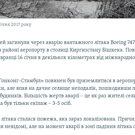
січня 2017 року
й загинули через аварію вантажного літака Boeing 747
в районі аеропорту в столиці Киргизстану Бішкека. Пов
 вранці 16 січня в декількох кілометрах від міжнародн
«Гонконг-Стамбул» повинен був приземлитися в аероп
ки, але впав на дачне селище неподалік, пошкодивши 
будинків. Більшість жертв аварії – це як раз жителі се
а був тільки екіпаж – 3-5 осіб.
 літака сталася пожежа, яка зараз локалізована. Прич
и невідомі, але на момент аварії в зоні падіння літака 
.