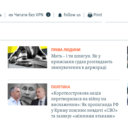
ь
Читати без VPN
Follow us
Print
ПРАВА ЛЮДИНИ
Мить – і ти шпигун. Як у
кримських судах розглядають
звинувачення в держзраді
ПОЛІТИКА
«Короткострокова акція
перетворилася на війну на
виснаження»: Як пропаганда РФ
у Криму пояснює невдачі «СВО»
та залякує «мінними атаками»