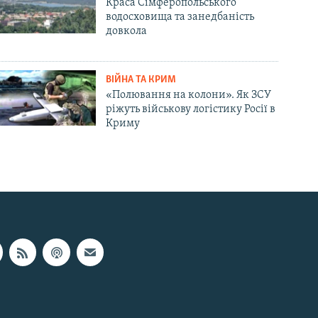
Краса Сімферопольського
водосховища та занедбаність
довкола
ВІЙНА ТА КРИМ
«Полювання на колони». Як ЗСУ
ріжуть військову логістику Росії в
Криму