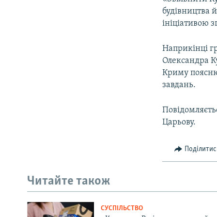
ВІДЕОУРОКИ «ELIFBE»
будівництва й
СВІДЧЕННЯ ОКУПАЦІЇ
ініціативою з
УКРАЇНСЬКА ПРОБЛЕМА КРИМУ
Наприкінці гр
ІНФОГРАФІКА
Олександра Ку
Криму поясн
завдань.
Повідомляєть
Царьову.
Поділитис
Читайте також
СУСПІЛЬСТВО