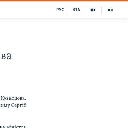
РУС
КТА
ова
 Кузнецова.
риму Сергій
ка міністра