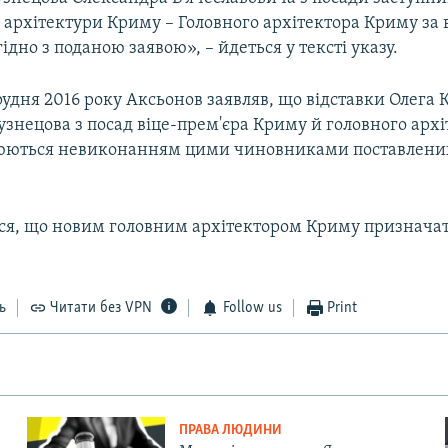
 архітектури Криму – Головного архітектора Криму за
гідно з поданою заявою», – йдеться у тексті указу.
удня 2016 року Аксьонов заявляв, що відставки Олега 
знецова з посад віце-прем'єра Криму й головного архі
юються невиконанням цими чиновниками поставлени
ся, що новим головним архітектором Криму призначат
ь
Читати без VPN
Follow us
Print
ПРАВА ЛЮДИНИ