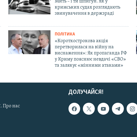
Мить – і ти шпигун. Як у
кримських судах розглядають
звинувачення в держзраді
ПОЛІТИКА
«Короткострокова акція
перетворилася на війну на
виснаження»: Як пропаганда РФ
у Криму пояснює невдачі «СВО»
та залякує «мінними атаками»
ДОЛУЧАЙСЯ!
. Про нас