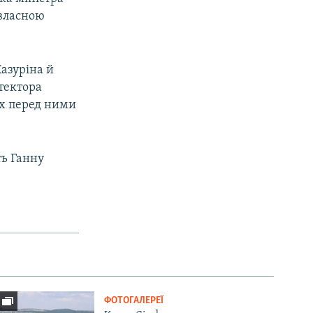
 власною
Казуріна й
тектора
х перед ними
ь Ганну
ФОТОГАЛЕРЕЇ