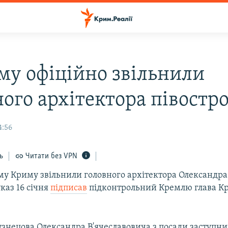
му офіційно звільнили
ого архітектора півостр
4:56
ь
Читати без VPN
му Криму звільнили головного архітектора Олександра
каз 16 січня
підписав
підконтрольний Кремлю глава К
узнецова Олександра В'ячеславовича з посади заступни