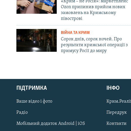
«Крим – не Росія»: маркетплейс
Ozon припинив прийом нових
замовлень на Кримському
півострові
ВІЙНА ТА КРИМ
Сорок днів, сорок ночей. Про
результати кримської операції з
примусу Росії до миру
Русский
Qırımtatar
ПІДТРИМКА
ІНФО
Ваше відео і фото
Крим.Реалії
ДОЛУЧАЙСЯ!
Радіо
Передрук
Мобільний додаток Android | iOS
Контакти