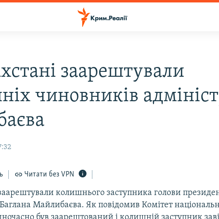
ахстані заарештували
ніх чиновників адмініст
баєва
7:32
ь
Читати без VPN
 заарештували колишнього заступника голови президен
 Баглана Майлибаєва. Як повідомив Комітет національн
одночасно був заарештований і колишній заступник зав