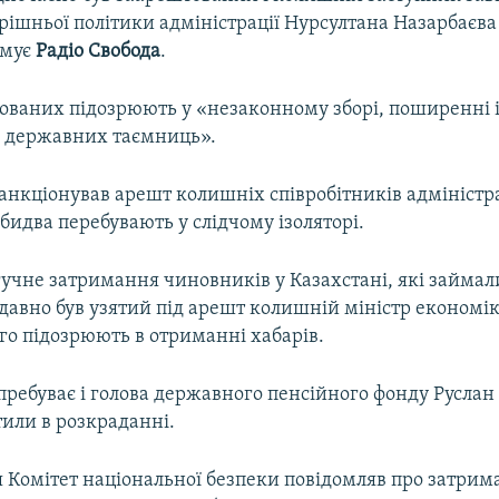
трішньої політики адміністрації Нурсултана Назарбаєв
рмує
Радіо Свобода
.
ованих підозрюють у «незаконному зборі, поширенні 
 державних таємниць».
санкціонував арешт колишніх співробітників адміністра
бидва перебувають у слідчому ізоляторі.
учне затримання чиновників у Казахстані, які займал
давно був узятий під арешт колишній міністр економі
го підозрюють в отриманні хабарів.
ребуває і голова державного пенсійного фонду Руслан
тили в розкраданні.
я Комітет національної безпеки повідомляв про затрим