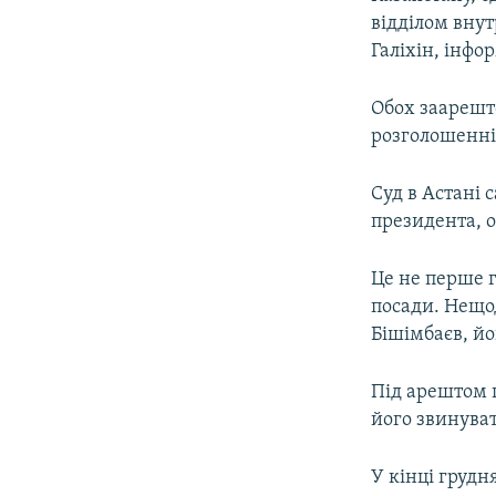
ВІДЕОУРОКИ «ELIFBE»
відділом вну
СВІДЧЕННЯ ОКУПАЦІЇ
Галіхін, інфо
УКРАЇНСЬКА ПРОБЛЕМА КРИМУ
Обох заарешт
ІНФОГРАФІКА
розголошенні
Суд в Астані 
президента, о
Це не перше г
посади. Нещо
Бішімбаєв, йо
Під арештом п
його звинува
У кінці грудн