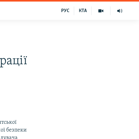
РУС
КТА
рації
тської
ої безпеки
ідувача