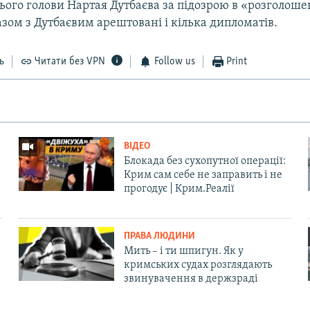
ього голови Нартая Дутбаєва за підозрою в «розголоше
зом з Дутбаєвим арештовані і кілька дипломатів.
ь
Читати без VPN
Follow us
Print
ВІДЕО
Блокада без сухопутної операції:
Крим сам себе не заправить і не
прогодує | Крим.Реалії
ПРАВА ЛЮДИНИ
Мить – і ти шпигун. Як у
кримських судах розглядають
звинувачення в держзраді