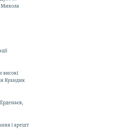
а Микола
і
ції
и високі
ки Куандик
 Ерденаєв,
ання і арешт