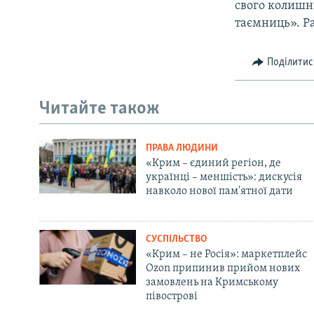
свого колишн
таємниць». Ра
Поділитис
Читайте також
ПРАВА ЛЮДИНИ
«Крим – єдиний регіон, де
українці – меншість»: дискусія
навколо нової пам'ятної дати
СУСПІЛЬСТВО
«Крим – не Росія»: маркетплейс
Ozon припинив прийом нових
замовлень на Кримському
півострові