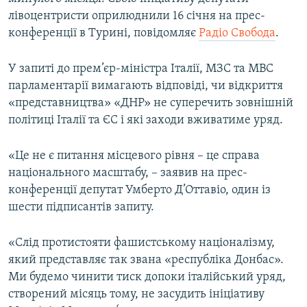
ВІДЕОУРОКИ «ELIFBE»
лівоцентристи оприлюднили 16 січня на прес-
Русский
конференції в Турині, повідомляє
Радіо Свобода
.
СВІДЧЕННЯ ОКУПАЦІЇ
Qırımtatar
УКРАЇНСЬКА ПРОБЛЕМА КРИМУ
У запиті до прем’єр-міністра Італії, МЗС та МВС
парламентарії вимагають відповіді, чи відкриття
ДОЛУЧАЙСЯ!
ІНФОГРАФІКА
«представництва» «ДНР» не суперечить зовнішній
політиці Італії та ЄС і які заходи вживатиме уряд.
Усі сайти RFE/RL
«Це не є питання місцевого рівня – це справа
національного масштабу, – заявив на прес-
конференції депутат Умберто Д’Оттавіо, один із
шести підписантів запиту.
«Слід протистояти фашистському націоналізму,
який представляє так звана «республіка Донбас».
Ми будемо чинити тиск допоки італійський уряд,
створений місяць тому, не засудить ініціативу