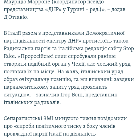
Мауріціо Марроне (координатор псевдо
представництва «ДНР» у Турині – ред.)», – додав
Д’Оттавіо.
В Італії разом з представниками Демократичної
партії діяльності «центру ДНР» протистоїть також
Радикальна партія та італійська редакція сайту Stop
Fake. «Проросійські сили спробували раніше
створити подібний орган у Чехії, але чеський уряд
поставив їх на місце. На жаль, італійський уряд
обрав очікувальну позицію, та ми впевнені: завдяки
парламентському запиту уряд прояснить
ситуацію», – зазначив Ігор Боні, представник
італійських радикалів.
Сепаратистські ЗМІ минулого тижня повідомили
про «спроби політичного тиску з боку членів
провладної партії Італії на діяльність