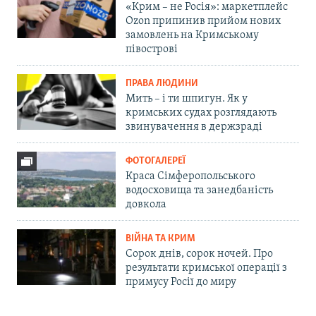
«Крим – не Росія»: маркетплейс
Ozon припинив прийом нових
замовлень на Кримському
півострові
ПРАВА ЛЮДИНИ
Мить – і ти шпигун. Як у
кримських судах розглядають
звинувачення в держзраді
ФОТОГАЛЕРЕЇ
Краса Сімферопольського
водосховища та занедбаність
довкола
ВІЙНА ТА КРИМ
Сорок днів, сорок ночей. Про
результати кримської операції з
примусу Росії до миру