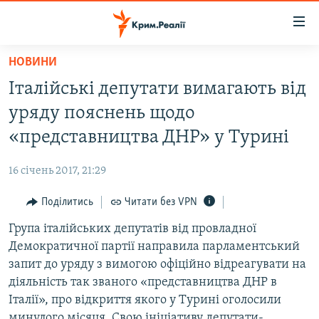
Доступність
посилання
Перейти
НОВИНИ
до
НОВИНИ
Італійські депутати вимагають від
основного
ВОДА.КРИМ
матеріалу
уряду пояснень щодо
ВІДЕО ТА ФОТО
Перейти
«представництва ДНР» у Турині
до
ПОЛІТИКА
основної
16 січень 2017, 21:29
БЛОГИ
навігації
Перейти
Поділитись
Читати без VPN
ПОГЛЯД
до
Група італійських депутатів від провладної
ІНТЕРВ'Ю
пошуку
Демократичної партії направила парламентський
ВСЕ ЗА ДЕНЬ
запит до уряду з вимогою офіційно відреагувати на
СПЕЦПРОЕКТИ
діяльність так званого «представництва ДНР в
Італії», про відкриття якого у Турині оголосили
ЯК ОБІЙТИ БЛОКУВАННЯ
ДЕПОРТАЦІЯ
минулого місяця. Свою ініціативу депутати-