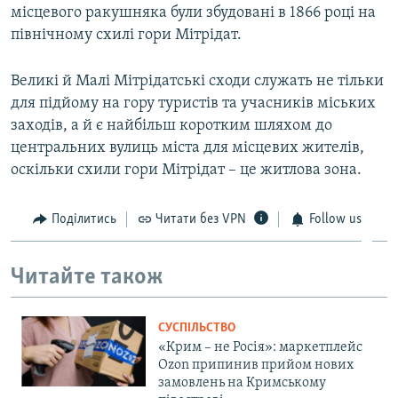
місцевого ракушняка були збудовані в 1866 році на
північному схилі гори Мітрідат.
Великі й Малі Мітрідатські сходи служать не тільки
для підйому на гору туристів та учасників міських
заходів, а й є найбільш коротким шляхом до
центральних вулиць міста для місцевих жителів,
оскільки схили гори Мітрідат – це житлова зона.
Поділитись
Читати без VPN
Follow us
Читайте також
СУСПІЛЬСТВО
«Крим – не Росія»: маркетплейс
Ozon припинив прийом нових
замовлень на Кримському