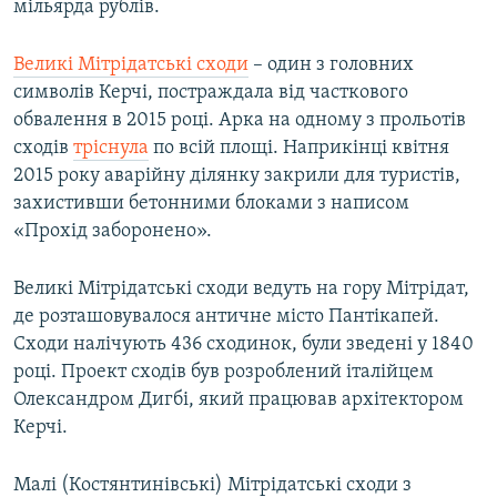
мільярда рублів.
Великі Мітрідатські сходи
– один з головних
символів Керчі, постраждала від часткового
обвалення в 2015 році. Арка на одному з прольотів
сходів
тріснула
по всій площі. Наприкінці квітня
2015 року аварійну ділянку закрили для туристів,
захистивши бетонними блоками з написом
«Прохід заборонено».
Великі Мітрідатські сходи ведуть на гору Мітрідат,
де розташовувалося античне місто Пантікапей.
Сходи налічують 436 сходинок, були зведені у 1840
році. Проект сходів був розроблений італійцем
Олександром Дигбі, який працював архітектором
Керчі.
Малі (Костянтинівські) Мітрідатські сходи з