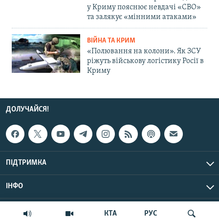
у Криму пояснює невдачі «СВО»
та залякує «мінними атаками»
ВІЙНА ТА КРИМ
«Полювання на колони». Як ЗСУ
ріжуть військову логістику Росії в
Криму
ДОЛУЧАЙСЯ!
ПІДТРИМКА
ІНФО
© Крим.Реалії, 2026 | Усі права застережено.
КТА
РУС