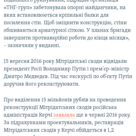
подальшого руйнування, підрядна організація
ВІДЕОУРОКИ «ELIFBE»
«ТНГ-груп» забетонувала опорні майданчики, на
Русский
яких встановлюються кріпильні балки для
СВІДЧЕННЯ ОКУПАЦІЇ
Qırımtatar
посилення стін. Щоб зміцнити конструкцію, стіни
УКРАЇНСЬКА ПРОБЛЕМА КРИМУ
обшиваються арматурної сіткою. У планах бригади
завершити протиаварійні роботи до кінця місяця»,
ДОЛУЧАЙСЯ!
ІНФОГРАФІКА
– зазначили у виданні.
15 вересня 2016 року Мітрідатські сходи відвідали
Усі сайти RFE/RL
президент Росії Володимир Путін і прем'єр-міністр
Дмитро Медведєв. Під час екскурсії по об'єкту Путін
доручив його реконструювати.
Про виділення 15 мільйонів рублів на проведення
реконструкції Мітрідатських сходів російська
адміністрація Керчі
заявляла
ще в червні 2016 року.
За підрахунками проектувальників, реставрація
Мітрідатських сходів у Керчі обійдеться в 1,2