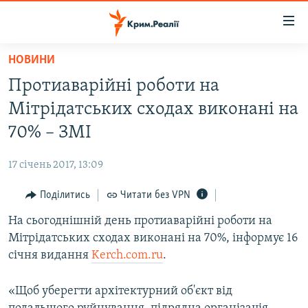
Доступність
посилання
Перейти
НОВИНИ
до
НОВИНИ
Протиаварійні роботи на
основного
ВОДА.КРИМ
матеріалу
Мітрідатських сходах виконані на
ВІДЕО ТА ФОТО
Перейти
70% – ЗМІ
до
ПОЛІТИКА
основної
17 січень 2017, 13:09
БЛОГИ
навігації
Перейти
Поділитись
Читати без VPN
ПОГЛЯД
до
На сьогоднішній день протиаварійні роботи на
ІНТЕРВ'Ю
пошуку
Мітрідатських сходах виконані на 70%, інформує 16
ВСЕ ЗА ДЕНЬ
січня видання
Kerch.com.ru
.
СПЕЦПРОЕКТИ
«Щоб уберегти архітектурний об'єкт від
ЯК ОБІЙТИ БЛОКУВАННЯ
ДЕПОРТАЦІЯ