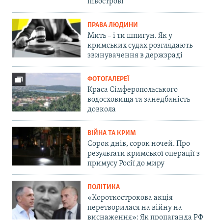
півострові
ПРАВА ЛЮДИНИ
Мить – і ти шпигун. Як у
кримських судах розглядають
звинувачення в держзраді
ФОТОГАЛЕРЕЇ
Краса Сімферопольського
водосховища та занедбаність
довкола
ВІЙНА ТА КРИМ
Сорок днів, сорок ночей. Про
результати кримської операції з
примусу Росії до миру
ПОЛІТИКА
«Короткострокова акція
перетворилася на війну на
виснаження»: Як пропаганда РФ