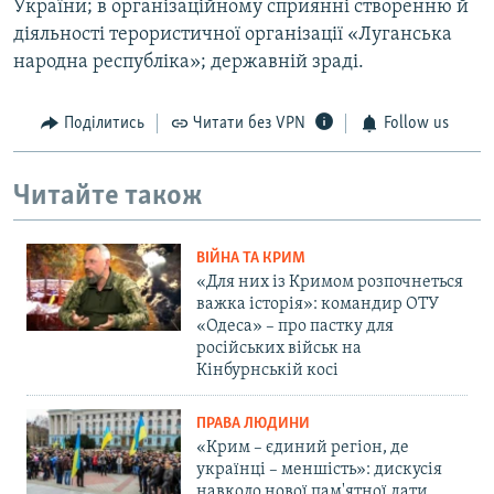
України; в організаційному сприянні створенню й
діяльності терористичної організації «Луганська
народна республіка»; державній зраді.
Поділитись
Читати без VPN
Follow us
Читайте також
ВІЙНА ТА КРИМ
«Для них із Кримом розпочнеться
важка історія»: командир ОТУ
«Одеса» – про пастку для
російських військ на
Кінбурнській косі
ПРАВА ЛЮДИНИ
«Крим – єдиний регіон, де
українці – меншість»: дискусія
навколо нової пам'ятної дати