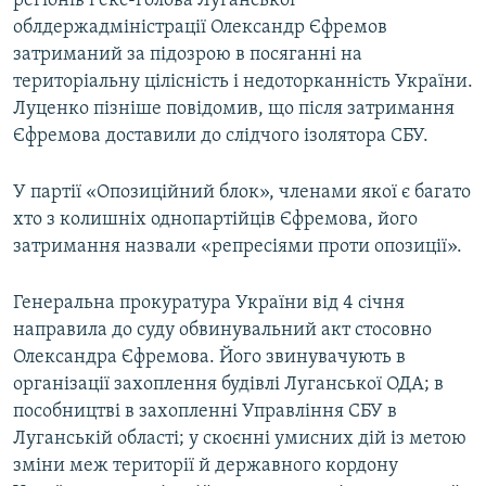
регіонів і екс-голова Луганської
облдержадміністрації Олександр Єфремов
затриманий за підозрою в посяганні на
територіальну цілісність і недоторканність України.
Луценко пізніше повідомив, що після затримання
Єфремова доставили до слідчого ізолятора СБУ.
У партії «Опозиційний блок», членами якої є багато
хто з колишніх однопартійців Єфремова, його
затримання назвали «репресіями проти опозиції».
Генеральна прокуратура України від 4 січня
направила до суду обвинувальний акт стосовно
Олександра Єфремова. Його звинувачують в
організації захоплення будівлі Луганської ОДА; в
пособництві в захопленні Управління СБУ в
Луганській області; у скоєнні умисних дій із метою
зміни меж території й державного кордону