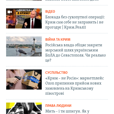
ВІДЕО
Блокада без сухопутної операції:
Крим сам себе не заправить і не
прогодує | Крим.Реалії
ВІЙНА ТА КРИМ
Російська влада обіцяє закрити
морський шлях українським
БпЛА до Севастополя. Чи реально
це?
СУСПІЛЬСТВО
«Крим – не Росія»: маркетплейс
Ozon припинив прийом нових
замовлень на Кримському
півострові
ПРАВА ЛЮДИНИ
Мить – і ти шпигун. Як у