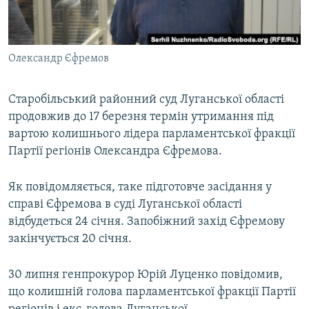
ВІДЕОУРОКИ «ELIFBE»
Русский
СВІДЧЕННЯ ОКУПАЦІЇ
Qırımtatar
Олександр Єфремов
УКРАЇНСЬКА ПРОБЛЕМА КРИМУ
ДОЛУЧАЙСЯ!
ІНФОГРАФІКА
Старобільський районний суд Луганської області
продовжив до 17 березня термін утримання під
вартою колишнього лідера парламентської фракції
Усі сайти RFE/RL
Партії регіонів Олександра Єфремова.
Як повідомляється, таке підготовче засідання у
справі Єфремова в суді Луганської області
відбудеться 24 січня. Запобіжний захід Єфремову
закінчується 20 січня.
30 липня генпрокурор Юрій Луценко повідомив,
що колишній голова парламентської фракції Партії